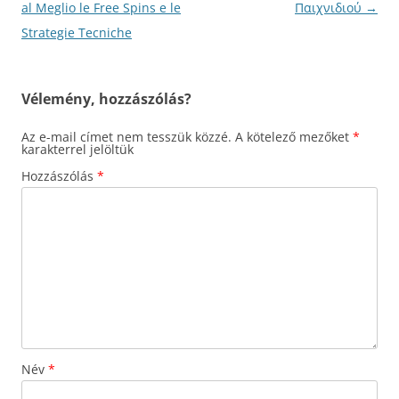
al Meglio le Free Spins e le
Παιχνιδιού
→
Strategie Tecniche
Vélemény, hozzászólás?
Az e-mail címet nem tesszük közzé.
A kötelező mezőket
*
karakterrel jelöltük
Hozzászólás
*
Név
*