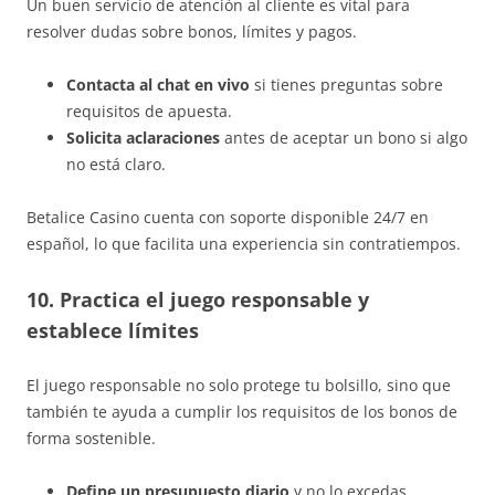
Un buen servicio de atención al cliente es vital para
resolver dudas sobre bonos, límites y pagos.
Contacta al chat en vivo
si tienes preguntas sobre
requisitos de apuesta.
Solicita aclaraciones
antes de aceptar un bono si algo
no está claro.
Betalice Casino cuenta con soporte disponible 24/7 en
español, lo que facilita una experiencia sin contratiempos.
10. Practica el juego responsable y
establece límites
El juego responsable no solo protege tu bolsillo, sino que
también te ayuda a cumplir los requisitos de los bonos de
forma sostenible.
Define un presupuesto diario
y no lo excedas.