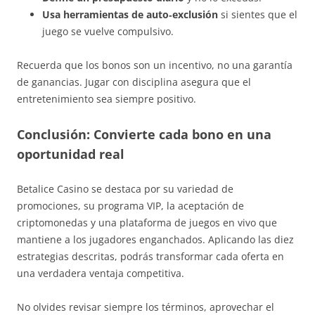
Usa herramientas de auto‑exclusión
si sientes que el
juego se vuelve compulsivo.
Recuerda que los bonos son un incentivo, no una garantía
de ganancias. Jugar con disciplina asegura que el
entretenimiento sea siempre positivo.
Conclusión: Convierte cada bono en una
oportunidad real
Betalice Casino se destaca por su variedad de
promociones, su programa VIP, la aceptación de
criptomonedas y una plataforma de juegos en vivo que
mantiene a los jugadores enganchados. Aplicando las diez
estrategias descritas, podrás transformar cada oferta en
una verdadera ventaja competitiva.
No olvides revisar siempre los términos, aprovechar el