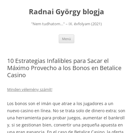
Kilépés
a
Radnai György blogja
tartalomba
"Nem tudhatom…" – IX. évfolyam (2021)
Menü
10 Estrategias Infalibles para Sacar el
Máximo Provecho a los Bonos en Betalice
Casino
Minden vélemény számít!
Los bonos son el imán que atrae a los jugadores a un
nuevo casino en línea. No se trata solo de dinero extra; son
una herramienta para probar juegos, aumentar el bankroll
y, si se gestionan bien, convertir una pequeña apuesta en
una gran ganancia. En el caso de Betalice Casino, la oferta