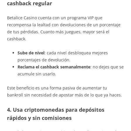
cashback regular
Betalice Casino cuenta con un programa VIP que
recompensa la lealtad con devoluciones de un porcentaje
de tus pérdidas. Cuanto más juegues, mayor será el
cashback.
Sube de nivel
: cada nivel desbloquea mejores
porcentajes de devolución.
Reclama el cashback semanalmente
: no dejes que se
acumule sin usarlo.
Este beneficio es una forma pasiva de aumentar tu
bankroll sin necesidad de apostar más de lo que ya haces.
4. Usa criptomonedas para depósitos
rápidos y sin comisiones