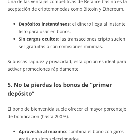
Una de las ventajas competitivas de Betalice Casino es la
aceptación de criptomonedas como Bitcoin y Ethereum.
Depósitos instantáneos
: el dinero llega al instante,
listo para usar en bonos.
Sin cargos ocultos
: las transacciones cripto suelen
ser gratuitas o con comisiones mínimas.
Si buscas rapidez y privacidad, esta opción es ideal para
activar promociones rápidamente.
5. No te pierdas los bonos de “primer
depósito”
El bono de bienvenida suele ofrecer el mayor porcentaje
de bonificación (hasta 200 %).
Aprovecha al máximo
: combina el bono con giros
gratis en slots seleccionados.