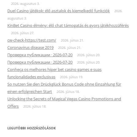
2026. augusztus 3.
Duel Casino játékok: élő asztalok és kiemelkedő funkciók
2026.
augusztus 3.
KinBet Casino élmény: élő chat támogatás és gyors játékhozzáférés
2026. július 27.
cw-check-https://test.com/
2026. július 21.
Coronavirus disease 2019
2026. július 21.
Проверка публикации · 2026-07-20
2026. július 20.
Проверка публикации · 2026-07-20
2026. július 20.
Conheça os melhores hiper bet casino games e suas
funcionalidades exclusivas
2026. július 19.
So nutzen Sie den Drückglück Bonus Code ohne Einzahlung für
einen erfolgreichen Start
2026. július 18.
Unlocking the Secrets of Magical Vegas Casino Promotions and
Offers
2026. július 18.
LEGUTÓBBI HOZZÁSZÓLÁSOK