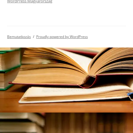
WordPress Magyarország
Bemutatkozás
Proudly powered by WordPress