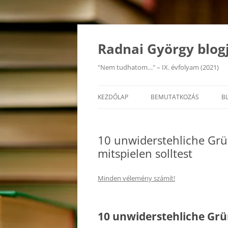
Kilépés
a
tartalomba
Radnai György blog
"Nem tudhatom…" – IX. évfolyam (2021)
KEZDŐLAP
BEMUTATKOZÁS
B
10 unwiderstehliche Grü
mitspielen solltest
Minden vélemény számít!
10 unwiderstehliche Grü