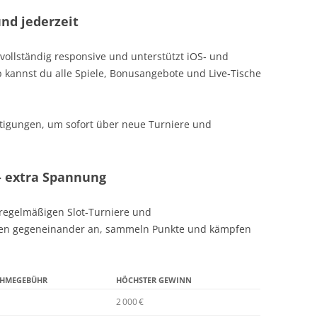
und jederzeit
 vollständig responsive und unterstützt iOS‑ und
 kannst du alle Spiele, Bonusangebote und Live‑Tische
tigungen, um sofort über neue Turniere und
– extra Spannung
 regelmäßigen Slot‑Turniere und
eten gegeneinander an, sammeln Punkte und kämpfen
AHMEGEBÜHR
HÖCHSTER GEWINN
2 000 €