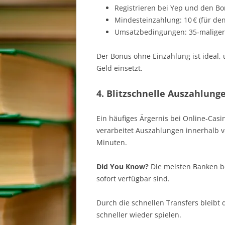
Registrieren bei Yep und den Bo
Mindesteinzahlung: 10 € (für d
Umsatzbedingungen: 35‑maliger
Der Bonus ohne Einzahlung ist ideal, u
Geld einsetzt.
4. Blitzschnelle Auszahlung
Ein häufiges Ärgernis bei Online‑Cas
verarbeitet Auszahlungen innerhalb v
Minuten.
Did You Know?
Die meisten Banken be
sofort verfügbar sind.
Durch die schnellen Transfers bleibt
schneller wieder spielen.