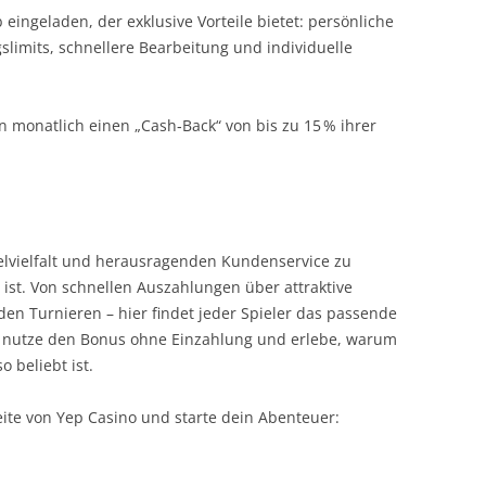
 eingeladen, der exklusive Vorteile bietet: persönliche
imits, schnellere Bearbeitung und individuelle
n monatlich einen „Cash‑Back“ von bis zu 15 % ihrer
ielvielfalt und herausragenden Kundenservice zu
ist. Von schnellen Auszahlungen über attraktive
n Turnieren – hier findet jeder Spieler das passende
e, nutze den Bonus ohne Einzahlung und erlebe, warum
 beliebt ist.
 Seite von Yep Casino und starte dein Abenteuer: