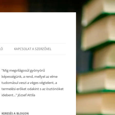
LÓ
KAPCSOLAT A SZERZŐVEL
"Mig megvilágosúl gyönyörű
képességünk, a rend, mellyel az elme
tudomásul veszi a véges végtelent, a
termelési erőket odakint s az ösztönöket
idebent..." József Attila
KERESÉS A BLOGON