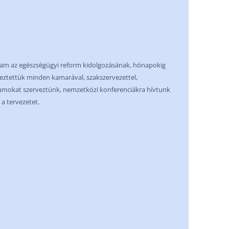
ltam az egészségügyi reform kidolgozásának, hónapokig
gyeztettük minden kamarával, szakszervezettel,
rumokat szerveztünk, nemzetközi konferenciákra hívtunk
a tervezetet.