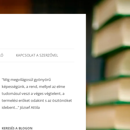
LÓ
KAPCSOLAT A SZERZŐVEL
"Mig megvilágosúl gyönyörű
képességünk, a rend, mellyel az elme
tudomásul veszi a véges végtelent, a
termelési erőket odakint s az ösztönöket
idebent..." József Attila
KERESÉS A BLOGON