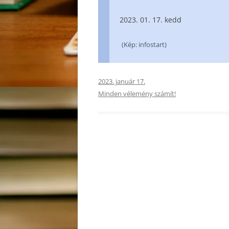
01. 17. kedd
(Kép: infostart)
2023. január 17.
Minden vélemény számít!