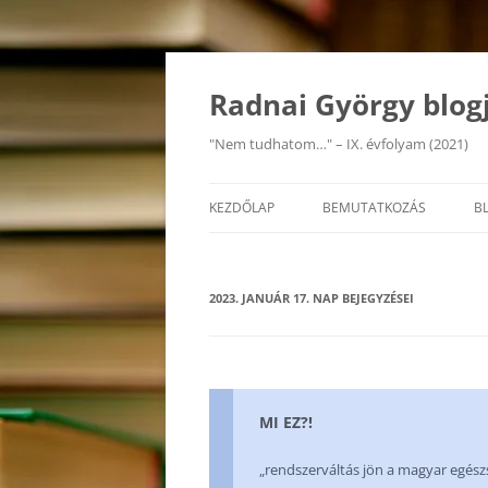
Kilépés
a
tartalomba
Radnai György blog
"Nem tudhatom…" – IX. évfolyam (2021)
KEZDŐLAP
BEMUTATKOZÁS
B
2023. JANUÁR 17.
NAP BEJEGYZÉSEI
MI EZ?!
„rendszerváltás jön a magyar egés