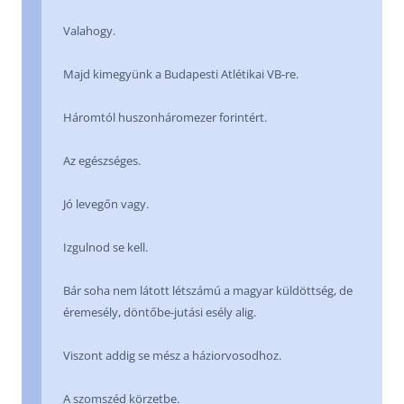
Valahogy.
Majd kimegyünk a Budapesti Atlétikai VB-re.
Háromtól huszonháromezer forintért.
Az egészséges.
Jó levegőn vagy.
Izgulnod se kell.
Bár soha nem látott létszámú a magyar küldöttség, de
éremesély, döntőbe-jutási esély alig.
Viszont addig se mész a háziorvosodhoz.
A szomszéd körzetbe.