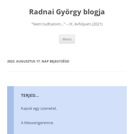
Kilépés
a
Radnai György blogja
tartalomba
"Nem tudhatom…" – IX. évfolyam (2021)
Menü
2023. AUGUSZTUS 17.
NAP BEJEGYZÉSEI
TERJED…
Kapok egy üzenetet.
A Messengeremre.