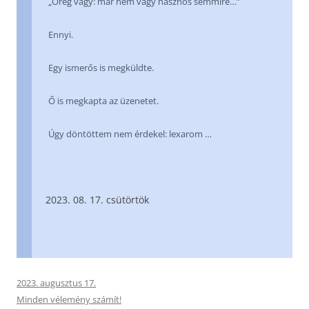
„Öreg vagy: már nem vagy hasznos semmire…”
Ennyi.
Egy ismerős is megküldte.
Ő is megkapta az üzenetet.
Úgy döntöttem nem érdekel: lexarom …
08. 17. csütörtök
2023. augusztus 17.
Minden vélemény számít!