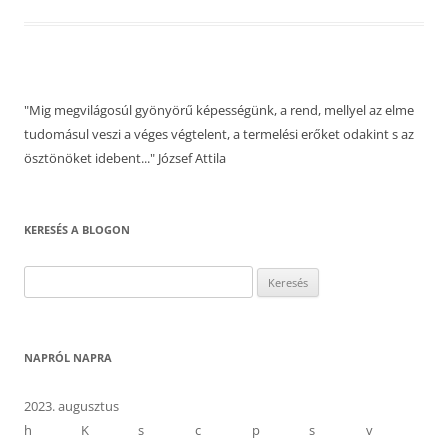
"Mig megvilágosúl gyönyörű képességünk, a rend, mellyel az elme
tudomásul veszi a véges végtelent, a termelési erőket odakint s az
ösztönöket idebent..." József Attila
KERESÉS A BLOGON
Keresés:
NAPRÓL NAPRA
2023. augusztus
h
K
s
c
p
s
v