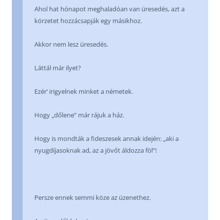
Ahol hat hónapot meghaladóan van üresedés, azt a
körzetet hozzácsapják egy másikhoz.
Akkor nem lesz üresedés.
Láttál már ilyet?
Ezér’ irigyelnek minket a németek.
Hogy „dőlene” már rájuk a ház.
Hogy is mondták a fideszesek annak idején: „aki a
nyugdíjasoknak ad, az a jövőt áldozza föl”!
Persze ennek semmi köze az üzenethez.