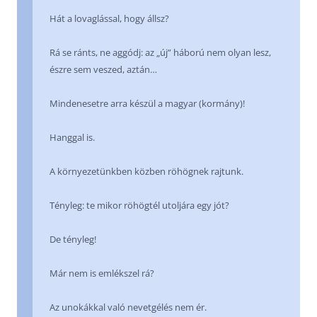
Hát a lovaglással, hogy állsz?
Rá se ránts, ne aggódj: az „új” háború nem olyan lesz,
észre sem veszed, aztán…
Mindenesetre arra készül a magyar (kormány)!
Hanggal is.
A környezetünkben közben röhögnek rajtunk.
Tényleg: te mikor röhögtél utoljára egy jót?
De tényleg!
Már nem is emlékszel rá?
Az unokákkal való nevetgélés nem ér.