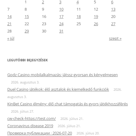
1
2
3
4
5
6
7
8
9
10
11
12
13
14
15
16
17
18
19
20
21
22
23
24
25
26
27
28
29
30
31
« júl
szept »
LEGUTÓBBI BEJEGYZÉSEK
Godz Casino mobilalkalmazás: játssz gyorsan és kényelmesen
2026. augusztus 3.
Duel Casino játékok: élő asztalok és kiemelkedő funkciók
2026.
augusztus 3.
KinBet Casino élmény: élő chat támogatás és gyors játékhozzáférés
2026. július 27.
cw-check-https://test.com/
2026. július 21.
Coronavirus disease 2019
2026. július 21.
Проверка публикации · 2026-07-20
2026. július 20.