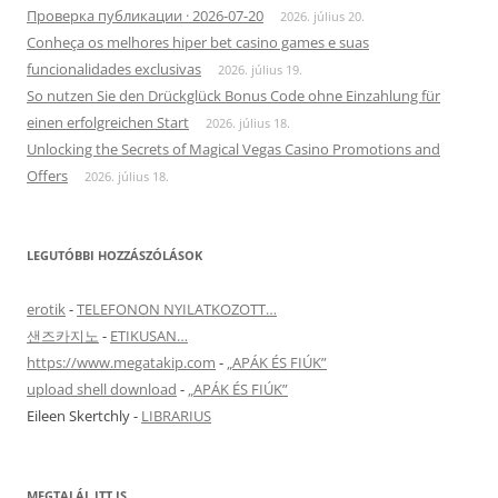
Проверка публикации · 2026-07-20
2026. július 20.
Conheça os melhores hiper bet casino games e suas
funcionalidades exclusivas
2026. július 19.
So nutzen Sie den Drückglück Bonus Code ohne Einzahlung für
einen erfolgreichen Start
2026. július 18.
Unlocking the Secrets of Magical Vegas Casino Promotions and
Offers
2026. július 18.
LEGUTÓBBI HOZZÁSZÓLÁSOK
erotik
-
TELEFONON NYILATKOZOTT…
샌즈카지노
-
ETIKUSAN…
https://www.megatakip.com
-
„APÁK ÉS FIÚK”
upload shell download
-
„APÁK ÉS FIÚK”
Eileen Skertchly
-
LIBRARIUS
MEGTALÁL ITT IS