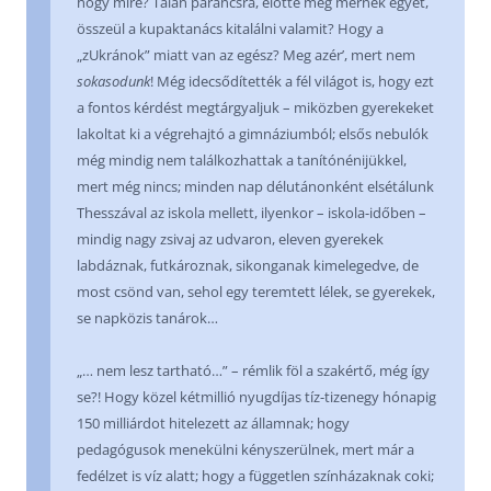
hogy mire? Talán parancsra, előtte még mérnek egyet,
összeül a kupaktanács kitalálni valamit? Hogy a
„zUkránok” miatt van az egész? Meg azér’, mert nem
sokasodunk
! Még idecsődítették a fél világot is, hogy ezt
a fontos kérdést megtárgyaljuk – miközben gyerekeket
lakoltat ki a végrehajtó a gimnáziumból; elsős nebulók
még mindig nem találkozhattak a tanítónénijükkel,
mert még nincs; minden nap délutánonként elsétálunk
Thesszával az iskola mellett, ilyenkor – iskola-időben –
mindig nagy zsivaj az udvaron, eleven gyerekek
labdáznak, futkároznak, sikonganak kimelegedve, de
most csönd van, sehol egy teremtett lélek, se gyerekek,
se napközis tanárok…
„… nem lesz tartható…” – rémlik föl a szakértő, még így
se?! Hogy közel kétmillió nyugdíjas tíz-tizenegy hónapig
150 milliárdot hitelezett az államnak; hogy
pedagógusok menekülni kényszerülnek, mert már a
fedélzet is víz alatt; hogy a független színházaknak coki;