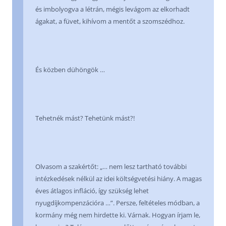
és imbolyogva a létrán, mégis levágom az elkorhadt
ágakat, a füvet, kihívom a mentőt a szomszédhoz.
És közben dühöngök …
Tehetnék mást? Tehetünk mást?!
Olvasom a szakértőt: „… nem lesz tartható további
intézkedések nélkül az idei költségvetési hiány. A magas
éves átlagos infláció, így szükség lehet
nyugdíjkompenzációra …”. Persze, feltételes módban, a
kormány még nem hirdette ki. Várnak. Hogyan írjam le,