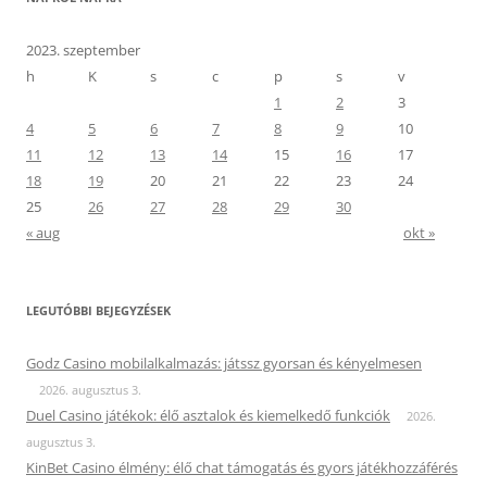
2023. szeptember
h
K
s
c
p
s
v
1
2
3
4
5
6
7
8
9
10
11
12
13
14
15
16
17
18
19
20
21
22
23
24
25
26
27
28
29
30
« aug
okt »
LEGUTÓBBI BEJEGYZÉSEK
Godz Casino mobilalkalmazás: játssz gyorsan és kényelmesen
2026. augusztus 3.
Duel Casino játékok: élő asztalok és kiemelkedő funkciók
2026.
augusztus 3.
KinBet Casino élmény: élő chat támogatás és gyors játékhozzáférés