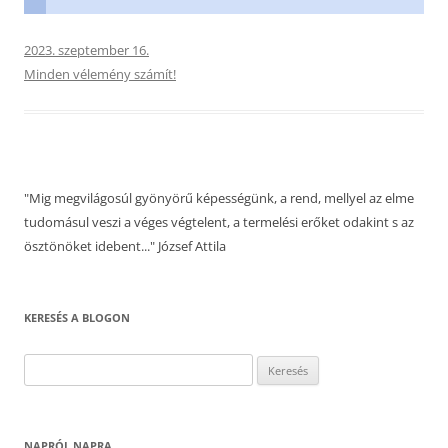
2023. szeptember 16.
Minden vélemény számít!
"Mig megvilágosúl gyönyörű képességünk, a rend, mellyel az elme
tudomásul veszi a véges végtelent, a termelési erőket odakint s az
ösztönöket idebent..." József Attila
KERESÉS A BLOGON
Keresés:
NAPRÓL NAPRA