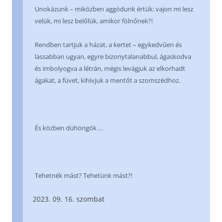
Unokázunk – miközben aggódunk értük: vajon mi lesz
velük, mi lesz belőlük, amikor fölnőnek?!
Rendben tartjuk a házat, a kertet – egykedvűen és
lassabban ugyan, egyre bizonytalanabbul, ágaskodva
és imbolyogva a létrán, mégis levágjuk az elkorhadt
ágakat, a füvet, kihívjuk a mentőt a szomszédhoz.
És közben dühöngök …
Tehetnék mást? Tehetünk mást?!
09. 16. szombat