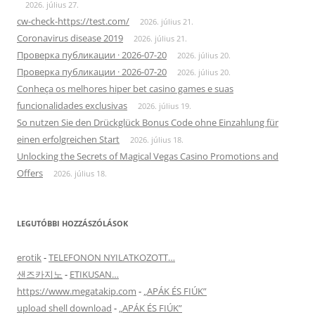
2026. július 27.
cw-check-https://test.com/
2026. július 21.
Coronavirus disease 2019
2026. július 21.
Проверка публикации · 2026-07-20
2026. július 20.
Проверка публикации · 2026-07-20
2026. július 20.
Conheça os melhores hiper bet casino games e suas
funcionalidades exclusivas
2026. július 19.
So nutzen Sie den Drückglück Bonus Code ohne Einzahlung für
einen erfolgreichen Start
2026. július 18.
Unlocking the Secrets of Magical Vegas Casino Promotions and
Offers
2026. július 18.
LEGUTÓBBI HOZZÁSZÓLÁSOK
erotik
-
TELEFONON NYILATKOZOTT…
샌즈카지노
-
ETIKUSAN…
https://www.megatakip.com
-
„APÁK ÉS FIÚK”
upload shell download
-
„APÁK ÉS FIÚK”