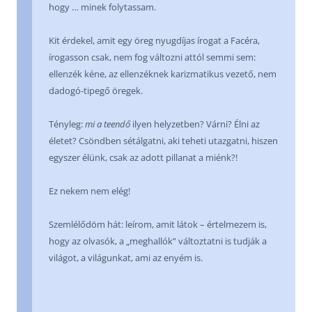
hogy … minek folytassam.
Kit érdekel, amit egy öreg nyugdíjas írogat a Facéra,
írogasson csak, nem fog változni attól semmi sem:
ellenzék kéne, az ellenzéknek karizmatikus vezető, nem
dadogó-tipegő öregek.
Tényleg:
mi a teendő
ilyen helyzetben? Várni? Élni az
életet? Csöndben sétálgatni, aki teheti utazgatni, hiszen
egyszer élünk, csak az adott pillanat a miénk?!
Ez nekem nem elég!
Szemlélődöm hát: leírom, amit látok – értelmezem is,
hogy az olvasók, a „meghallók” változtatni is tudják a
világot, a világunkat, ami az enyém is.