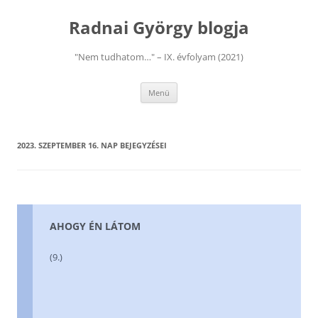
Kilépés
a
Radnai György blogja
tartalomba
"Nem tudhatom…" – IX. évfolyam (2021)
Menü
2023. SZEPTEMBER 16.
NAP BEJEGYZÉSEI
AHOGY ÉN LÁTOM
(9.)