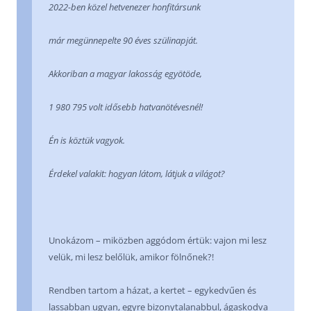
2022-ben közel hetvenezer honfitársunk
már megünnepelte 90 éves szülinapját.
Akkoriban a magyar lakosság egyötöde,
1 980 795 volt idősebb hatvanötévesnél!
Én is köztük vagyok.
Érdekel valakit: hogyan látom, látjuk a világot?
Unokázom – miközben aggódom értük: vajon mi lesz
velük, mi lesz belőlük, amikor fölnőnek?!
Rendben tartom a házat, a kertet – egykedvűen és
lassabban ugyan, egyre bizonytalanabbul, ágaskodva