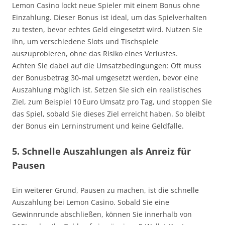
Lemon Casino lockt neue Spieler mit einem Bonus ohne
Einzahlung. Dieser Bonus ist ideal, um das Spielverhalten
zu testen, bevor echtes Geld eingesetzt wird. Nutzen Sie
ihn, um verschiedene Slots und Tischspiele
auszuprobieren, ohne das Risiko eines Verlustes.
Achten Sie dabei auf die Umsatzbedingungen: Oft muss
der Bonusbetrag 30‑mal umgesetzt werden, bevor eine
Auszahlung möglich ist. Setzen Sie sich ein realistisches
Ziel, zum Beispiel 10 Euro Umsatz pro Tag, und stoppen Sie
das Spiel, sobald Sie dieses Ziel erreicht haben. So bleibt
der Bonus ein Lerninstrument und keine Geldfalle.
5. Schnelle Auszahlungen als Anreiz für
Pausen
Ein weiterer Grund, Pausen zu machen, ist die schnelle
Auszahlung bei Lemon Casino. Sobald Sie eine
Gewinnrunde abschließen, können Sie innerhalb von