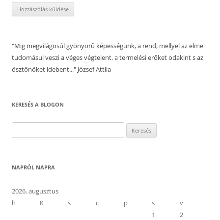
"Mig megvilágosúl gyönyörű képességünk, a rend, mellyel az elme
tudomásul veszi a véges végtelent, a termelési erőket odakint s az
ösztönöket idebent..." József Attila
KERESÉS A BLOGON
Keresés:
NAPRÓL NAPRA
2026. augusztus
h
K
s
c
p
s
v
1
2