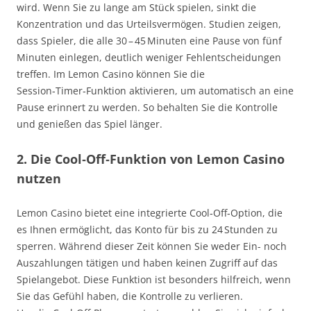
wird. Wenn Sie zu lange am Stück spielen, sinkt die
Konzentration und das Urteilsvermögen. Studien zeigen,
dass Spieler, die alle 30 – 45 Minuten eine Pause von fünf
Minuten einlegen, deutlich weniger Fehlentscheidungen
treffen. Im Lemon Casino können Sie die
Session‑Timer‑Funktion aktivieren, um automatisch an eine
Pause erinnert zu werden. So behalten Sie die Kontrolle
und genießen das Spiel länger.
2. Die Cool‑Off‑Funktion von Lemon Casino
nutzen
Lemon Casino bietet eine integrierte Cool‑Off‑Option, die
es Ihnen ermöglicht, das Konto für bis zu 24 Stunden zu
sperren. Während dieser Zeit können Sie weder Ein- noch
Auszahlungen tätigen und haben keinen Zugriff auf das
Spielangebot. Diese Funktion ist besonders hilfreich, wenn
Sie das Gefühl haben, die Kontrolle zu verlieren.