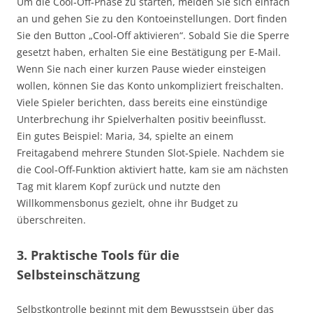
Um die Cool‑Off‑Phase zu starten, melden Sie sich einfach
an und gehen Sie zu den Kontoeinstellungen. Dort finden
Sie den Button „Cool‑Off aktivieren“. Sobald Sie die Sperre
gesetzt haben, erhalten Sie eine Bestätigung per E‑Mail.
Wenn Sie nach einer kurzen Pause wieder einsteigen
wollen, können Sie das Konto unkompliziert freischalten.
Viele Spieler berichten, dass bereits eine einstündige
Unterbrechung ihr Spielverhalten positiv beeinflusst.
Ein gutes Beispiel: Maria, 34, spielte an einem
Freitagabend mehrere Stunden Slot‑Spiele. Nachdem sie
die Cool‑Off‑Funktion aktiviert hatte, kam sie am nächsten
Tag mit klarem Kopf zurück und nutzte den
Willkommensbonus gezielt, ohne ihr Budget zu
überschreiten.
3. Praktische Tools für die
Selbsteinschätzung
Selbstkontrolle beginnt mit dem Bewusstsein über das