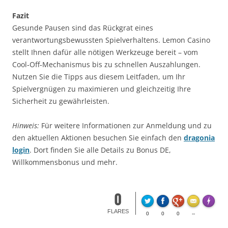
Fazit
Gesunde Pausen sind das Rückgrat eines
verantwortungsbewussten Spielverhaltens. Lemon Casino
stellt Ihnen dafür alle nötigen Werkzeuge bereit – vom
Cool‑Off‑Mechanismus bis zu schnellen Auszahlungen.
Nutzen Sie die Tipps aus diesem Leitfaden, um Ihr
Spielvergnügen zu maximieren und gleichzeitig Ihre
Sicherheit zu gewährleisten.
Hinweis:
Für weitere Informationen zur Anmeldung und zu
den aktuellen Aktionen besuchen Sie einfach den
dragonia
login
. Dort finden Sie alle Details zu Bonus DE,
Willkommensbonus und mehr.
0
Made wi
FLARES
0
0
0
--