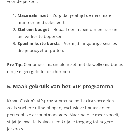
voor de jackpot.
Maximale inzet
– Zorg dat je altijd de maximale
munteenheid selecteert.
Stel een budget
– Bepaal een maximum per sessie
om verlies te beperken.
Speel in korte bursts
– Vermijd langdurige sessies
die je budget uitputten.
Pro Tip:
Combineer maximale inzet met de welkomstbonus
om je eigen geld te beschermen.
5. Maak gebruik van het VIP‑programma
Kroon Casino’s VIP‑programma belooft extra voordelen
zoals snellere uitbetalingen, exclusieve bonussen en
persoonlijke accountmanagers. Naarmate je meer speelt,
stijgt je loyaliteitsniveau en krijg je toegang tot hogere
jackpots.