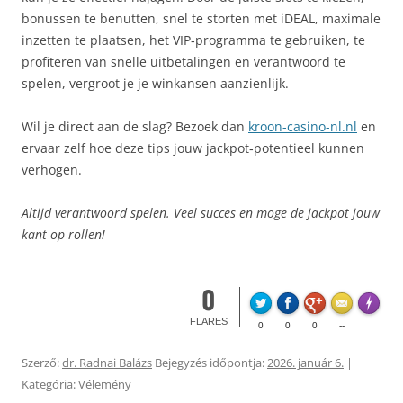
bonussen te benutten, snel te storten met iDEAL, maximale
inzetten te plaatsen, het VIP‑programma te gebruiken, te
profiteren van snelle uitbetalingen en verantwoord te
spelen, vergroot je je winkansen aanzienlijk.
Wil je direct aan de slag? Bezoek dan
kroon-casino-nl.nl
en
ervaar zelf hoe deze tips jouw jackpot‑potentieel kunnen
verhogen.
Altijd verantwoord spelen. Veel succes en moge de jackpot jouw
kant op rollen!
0
Made wi
FLARES
0
0
0
--
Szerző:
dr. Radnai Balázs
Bejegyzés időpontja:
2026. január 6.
|
Kategória:
Vélemény