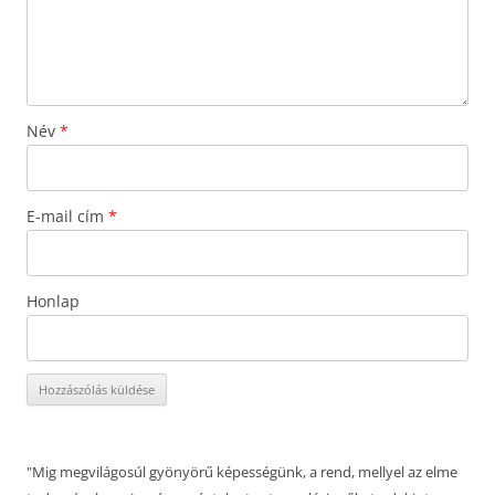
Név
*
E-mail cím
*
Honlap
"Mig megvilágosúl gyönyörű képességünk, a rend, mellyel az elme