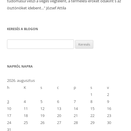
tudomásul veszi a véges végtelent, a termelési erőket odakint s az
ösztönöket idebent..." József Attila
KERESÉS A BLOGON
Keresés:
NAPRÓL NAPRA
2026. augusztus
h
K
s
c
p
s
v
1
2
3
4
5
6
7
8
9
10
11
12
13
14
15
16
17
18
19
20
21
22
23
24
25
26
27
28
29
30
31