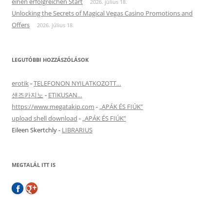
einen erfolgreichen Start
2026. július 18.
Unlocking the Secrets of Magical Vegas Casino Promotions and
Offers
2026. július 18.
LEGUTÓBBI HOZZÁSZÓLÁSOK
erotik
-
TELEFONON NYILATKOZOTT…
샌즈카지노
-
ETIKUSAN…
https://www.megatakip.com
-
„APÁK ÉS FIÚK”
upload shell download
-
„APÁK ÉS FIÚK”
Eileen Skertchly
-
LIBRARIUS
MEGTALÁL ITT IS