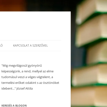
LÓ
KAPCSOLAT A SZERZŐVEL
"Mig megvilágosúl gyönyörű
képességünk, a rend, mellyel az elme
tudomásul veszi a véges végtelent, a
termelési erőket odakint s az ösztönöket
idebent..." József Attila
KERESÉS A BLOGON