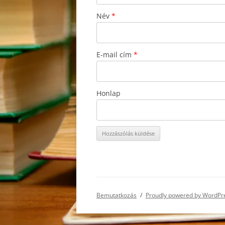
Név
*
E-mail cím
*
Honlap
Bemutatkozás
Proudly powered by WordPr