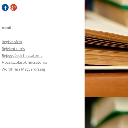
MENÜ
Regisztráció
Bejelentkezés
Bejegyzések hírcsatorna
Hozzászólások hírcsatorna
WordPress Magyarország