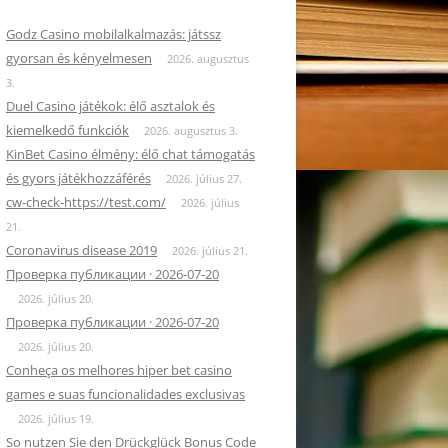
Godz Casino mobilalkalmazás: játssz
gyorsan és kényelmesen
2026. augusztus
3.
Duel Casino játékok: élő asztalok és
kiemelkedő funkciók
2026. augusztus 3.
KinBet Casino élmény: élő chat támogatás
és gyors játékhozzáférés
2026. július 27.
cw-check-https://test.com/
2026. július
21.
Coronavirus disease 2019
2026. július 21.
Проверка публикации · 2026-07-20
2026. július 20.
Проверка публикации · 2026-07-20
2026. július 20.
Conheça os melhores hiper bet casino
games e suas funcionalidades exclusivas
2026. július 19.
So nutzen Sie den Drückglück Bonus Code