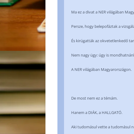
Ma ez a divat a NER világában Mag
Persze, hogy belepofáztak a vizsgál
És kirúgatták az okvetetlenkedő tan
Nem nagy ügy: úgy is mondhatnánk
A NER világában Magyarországon.
De most nem ez a témám.
Hanem a DIÁK, a HALLGATÓ.
Aki tudomásul vette a tudomásul 