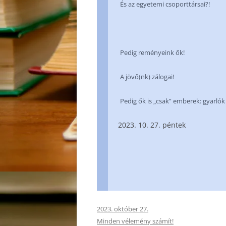
És az egyetemi csoporttársai?!
Pedig reményeink ők!
A jövő(nk) zálogai!
Pedig ők is „csak” emberek: gyarl
10. 27. péntek
2023. október 27.
Minden vélemény számít!