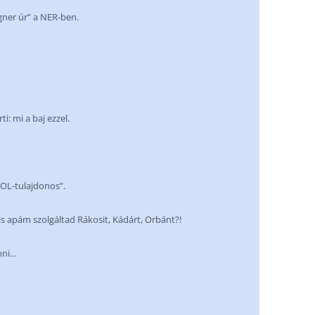
gner úr” a NER-ben.
i: mi a baj ezzel.
MOL-tulajdonos”.
 is apám szolgáltad Rákosit, Kádárt, Orbánt?!
enni…