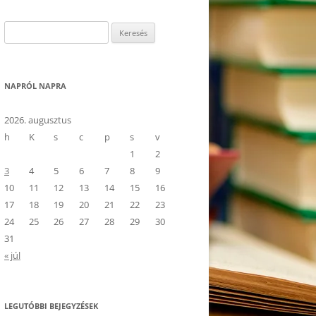
Keresés:
NAPRÓL NAPRA
2026. augusztus
h
K
s
c
p
s
v
1
2
3
4
5
6
7
8
9
10
11
12
13
14
15
16
17
18
19
20
21
22
23
24
25
26
27
28
29
30
31
« júl
LEGUTÓBBI BEJEGYZÉSEK