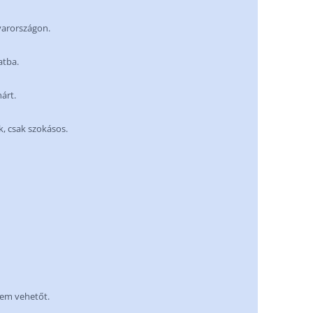
yarországon.
atba.
árt.
, csak szokásos.
nem vehetőt.