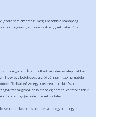
zinte „szóra sem érdemes”, mégis hazánkra manapság
ocens kirúgásáról, annak is csak egy „vetületéről”, a
Corvinus egyetem Ádám Zoltánt, aki idén év elején etikai
n, hogy egy befolyásos családból származó hallgatója
öbbiektől elkülönítve, egy kifejezetten neki készített
az egyik tantárgyból, hogy előzőleg nem teljesítette a félév
et” – írta meg (az index helyett) a telex.
éssel rendelkezett és hát a MOL az egyetem egyik