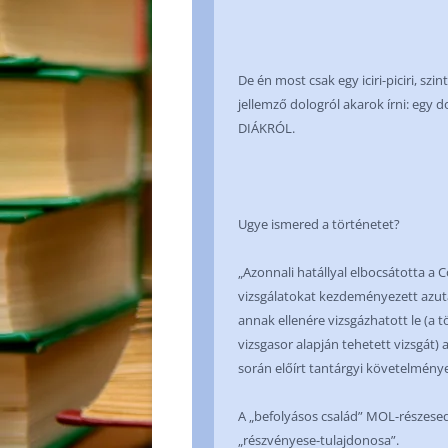
De én most csak egy iciri-piciri, s
jellemző dologról akarok írni: egy d
DIÁKRÓL.
Ugye ismered a történetet?
„Azonnali hatállyal elbocsátotta a 
vizsgálatokat kezdeményezett azutá
annak ellenére vizsgázhatott le (a t
vizsgasor alapján tehetett vizsgát) 
során előírt tantárgyi követelmények
A „befolyásos család” MOL-részesed
„részvényese-tulajdonosa”.