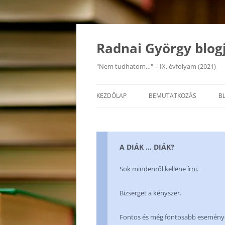
Kilépés
a
tartalomba
Radnai György blog
"Nem tudhatom…" – IX. évfolyam (2021)
KEZDŐLAP
BEMUTATKOZÁS
B
A DIÁK … DIÁK?
Sok mindenről kellene írni.
Bizserget a kényszer.
Fontos és még fontosabb események