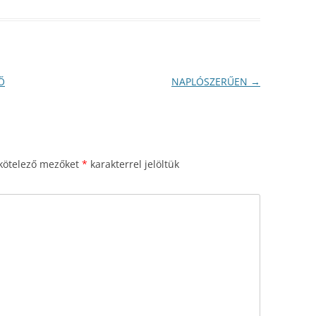
Ő
NAPLÓSZERŰEN
→
kötelező mezőket
*
karakterrel jelöltük