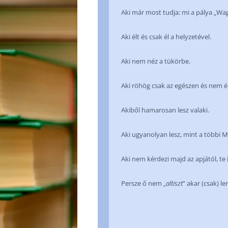
Aki már most tudja: mi a pálya „Wa
Aki élt és csak él a helyzetével.
Aki nem néz a tükörbe.
Aki röhög csak az egészen és nem ért
Akiből hamarosan lesz valaki.
Aki ugyanolyan lesz, mint a többi 
Aki nem kérdezi majd az apjától, te
Persze ő nem „
altiszt
” akar (csak) l