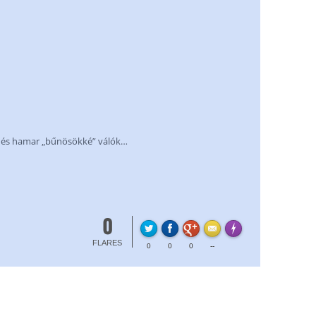
ók és hamar „bűnösökké” válók…
0
FLARE
Made with
More Info
FLARES
0
0
0
--