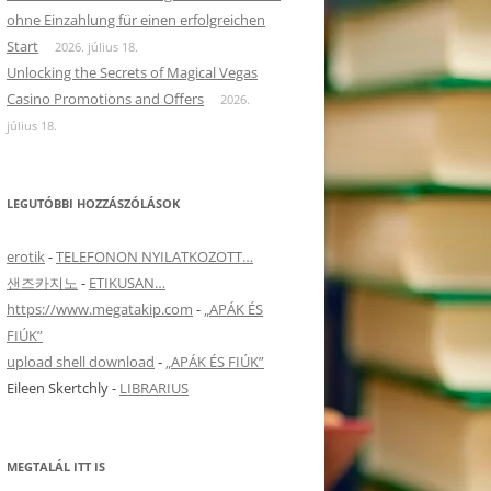
ohne Einzahlung für einen erfolgreichen
Start
2026. július 18.
Unlocking the Secrets of Magical Vegas
Casino Promotions and Offers
2026.
július 18.
LEGUTÓBBI HOZZÁSZÓLÁSOK
erotik
-
TELEFONON NYILATKOZOTT…
샌즈카지노
-
ETIKUSAN…
https://www.megatakip.com
-
„APÁK ÉS
FIÚK”
upload shell download
-
„APÁK ÉS FIÚK”
Eileen Skertchly
-
LIBRARIUS
MEGTALÁL ITT IS