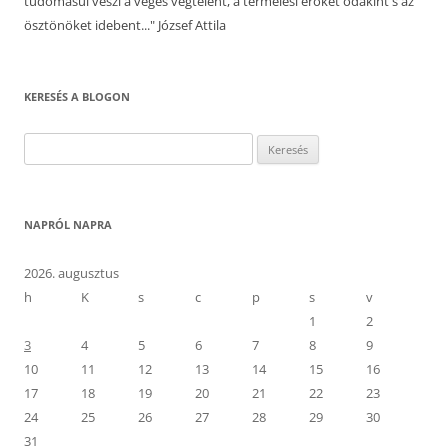
tudomásul veszi a véges végtelent, a termelési erőket odakint s az
ösztönöket idebent..." József Attila
KERESÉS A BLOGON
Keresés:
NAPRÓL NAPRA
2026. augusztus
h
K
s
c
p
s
v
1
2
3
4
5
6
7
8
9
10
11
12
13
14
15
16
17
18
19
20
21
22
23
24
25
26
27
28
29
30
31