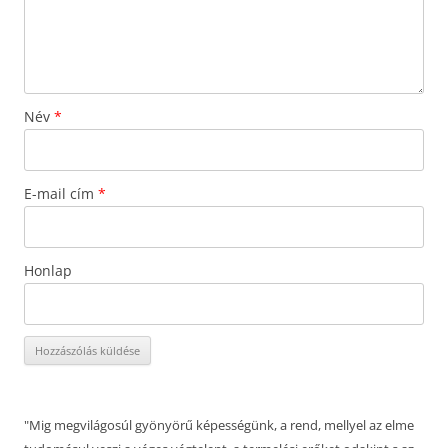
Név
*
E-mail cím
*
Honlap
"Mig megvilágosúl gyönyörű képességünk, a rend, mellyel az elme