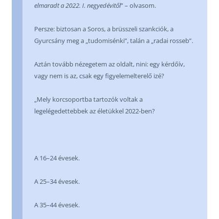
elmaradt a 2022. I. negyedévitől
” – olvasom.
Persze: biztosan a Soros, a brüsszeli szankciók, a
Gyurcsány meg a „tudomisénki”, talán a „radai rosseb”.
Aztán tovább nézegetem az oldalt, nini: egy kérdőív,
vagy nem is az, csak egy figyelemelterelő izé?
„Mely korcsoportba tartozók voltak a
legelégedettebbek az életükkel 2022-ben?
A 16–24 évesek.
A 25–34 évesek.
A 35–44 évesek.