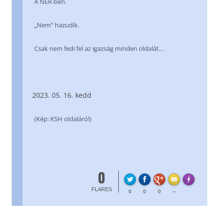
A NER-ben.
„Nem” hazudik.
Csak nem fedi fel az igazság minden oldalát…
05. 16. kedd
(Kép: KSH oldaláról)
0
FL
Made with
FLARES
0
0
0
--