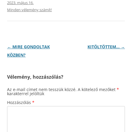
2023. május 16.
Minden vélemény számít!
Bejegyzés
←
MIRE GONDOLTAK
KITÖLTÖTTEM…
→
navigáció
KÖZBEN?
Vélemény, hozzászólás?
Az e-mail címet nem tesszük közzé.
A kötelező mezőket
*
karakterrel jelöltük
Hozzászólás
*