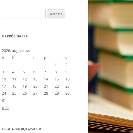
Keresés:
NAPRÓL NAPRA
2026. augusztus
h
K
s
c
p
s
v
1
2
3
4
5
6
7
8
9
10
11
12
13
14
15
16
17
18
19
20
21
22
23
24
25
26
27
28
29
30
31
« júl
LEGUTÓBBI BEJEGYZÉSEK