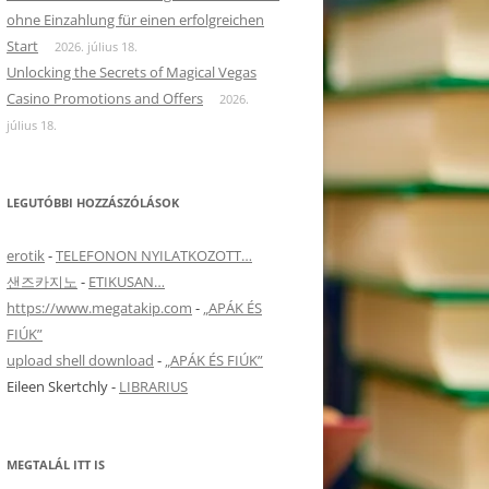
ohne Einzahlung für einen erfolgreichen
Start
2026. július 18.
Unlocking the Secrets of Magical Vegas
Casino Promotions and Offers
2026.
július 18.
LEGUTÓBBI HOZZÁSZÓLÁSOK
erotik
-
TELEFONON NYILATKOZOTT…
샌즈카지노
-
ETIKUSAN…
https://www.megatakip.com
-
„APÁK ÉS
FIÚK”
upload shell download
-
„APÁK ÉS FIÚK”
Eileen Skertchly
-
LIBRARIUS
MEGTALÁL ITT IS