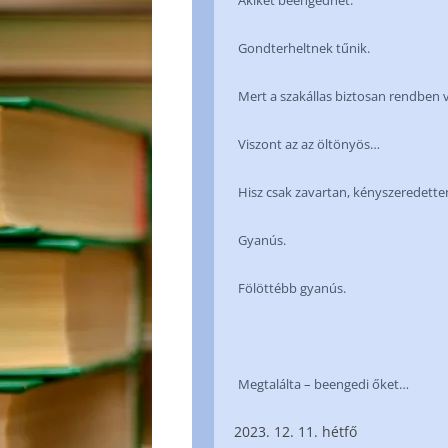
Akiket beengedhet.
Gondterheltnek tűnik.
Mert a szakállas biztosan rendben
Viszont az az öltönyös…
Hisz csak zavartan, kényszeredette
Gyanús.
Fölöttébb gyanús.
Megtalálta – beengedi őket…
12. 11. hétfő