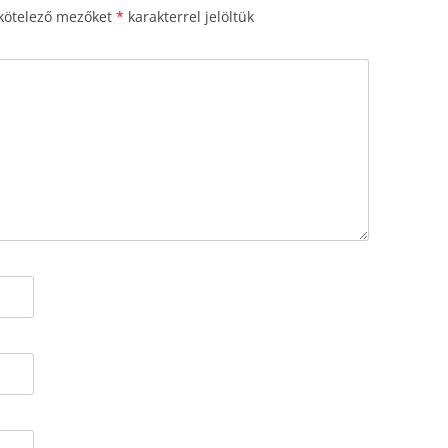
kötelező mezőket
*
karakterrel jelöltük