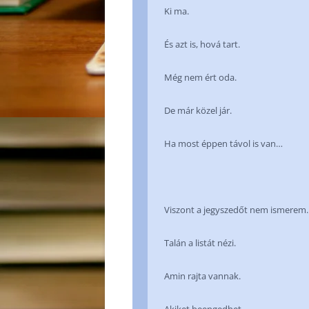
Ki ma.
És azt is, hová tart.
Még nem ért oda.
De már közel jár.
Ha most éppen távol is van…
Viszont a jegyszedőt nem ismerem.
Talán a listát nézi.
Amin rajta vannak.