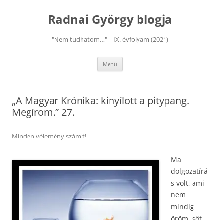
Kilépés
a
Radnai György blogja
tartalomba
"Nem tudhatom…" – IX. évfolyam (2021)
Menü
„A Magyar Krónika: kinyílott a pitypang.
Megírom.” 27.
Minden vélemény számít!
Ma
dolgozatírá
s volt, ami
nem
mindig
öröm, sőt