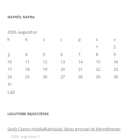
NAPRÓL NAPRA
2026. augusztus
h
K
s
c
p
s
v
1
2
3
4
5
6
7
8
9
10
11
12
13
14
15
16
17
18
19
20
21
22
23
24
25
26
27
28
29
30
31
« júl
LEGUTÓBBI BEJEGYZÉSEK
Godz Casino mobilalkalmazás: játssz gyorsan és kényelmesen
2026. augusztus 3.