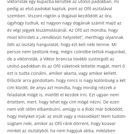
viktoristák egy kupacba kerültek az utolsó padokban, mi
pedig az első padokat kaptuk, pont az Ofő
asztalával
szemben. Viszont rögtön a dogával kezdődött az óra,
úgyhogy tudtuk, ez nagyon nagy dogának számít majd az
év végi jegyek kiszámolásánál. Az Ofő azt mondta, hogy
most kihirdeti a „rendkívüli helyzetet”, merthogy olyannak
ítéli az osztály hangulatát, hogy ezt kell neki tennie. Mi
persze nem ijedtünk meg, mégis csöndbe tettük magunkat,
de a viktoristák, a Viktor brancsa tovább sustorgott az
utolsó padokban és az Ofő süketnek tettette magát, mert ő
ezt is tudta csinálni, amikor akarta, vagy amikor kellett.
Először arra gondoltam, hogy nincs is nagy különbség a két
cím között, de anyu azt mondta, hogy mindig nézzek a
feladatok mögé is, mielőtt el kezdek írni. Ezt ugyan nem
értettem, mert, hogy lehet egy cím mögé nézni. De ezen
nem volt időm elbambulni, amúgy is a Robi már böködött,
hogy melyiket írjuk: az elsőt vagy a másodikat? Nem tudom-
súgtam neki, amikor az Ofő ránk dörrent, hogy kizavar
minket az osztályból, ha nem hagyjuk abba, miközben