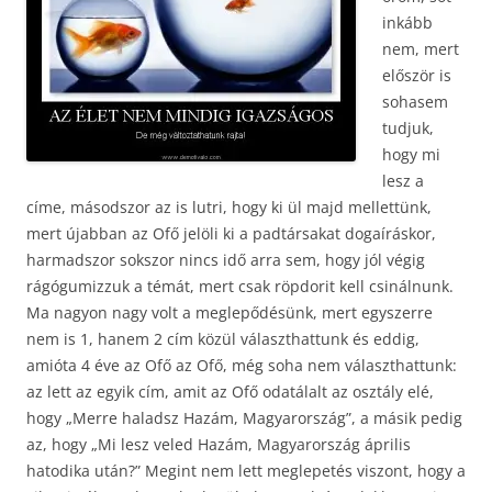
inkább
nem, mert
először is
sohasem
tudjuk,
hogy mi
lesz a
címe, másodszor az is lutri, hogy ki ül majd mellettünk,
mert újabban az Ofő jelöli ki a padtársakat dogaíráskor,
harmadszor sokszor nincs idő arra sem, hogy jól végig
rágógumizzuk a témát, mert csak röpdorit kell csinálnunk.
Ma nagyon nagy volt a meglepődésünk, mert egyszerre
nem is 1, hanem 2 cím közül választhattunk és eddig,
amióta 4 éve az Ofő az Ofő, még soha nem választhattunk:
az lett az egyik cím, amit az Ofő odatálalt az osztály elé,
hogy „Merre haladsz Hazám, Magyarország”, a másik pedig
az, hogy „Mi lesz veled Hazám, Magyarország április
hatodika után?” Megint nem lett meglepetés viszont, hogy a