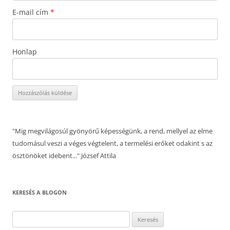
E-mail cím
*
Honlap
"Mig megvilágosúl gyönyörű képességünk, a rend, mellyel az elme
tudomásul veszi a véges végtelent, a termelési erőket odakint s az
ösztönöket idebent..." József Attila
KERESÉS A BLOGON
Keresés: