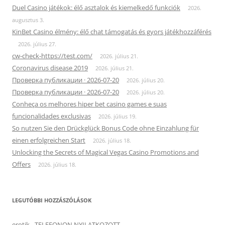
Duel Casino játékok: élő asztalok és kiemelkedő funkciók
2026.
augusztus 3.
KinBet Casino élmény: élő chat támogatás és gyors játékhozzáférés
2026. július 27.
cw-check-https://test.com/
2026. július 21.
Coronavirus disease 2019
2026. július 21.
Проверка публикации · 2026-07-20
2026. július 20.
Проверка публикации · 2026-07-20
2026. július 20.
Conheça os melhores hiper bet casino games e suas
funcionalidades exclusivas
2026. július 19.
So nutzen Sie den Drückglück Bonus Code ohne Einzahlung für
einen erfolgreichen Start
2026. július 18.
Unlocking the Secrets of Magical Vegas Casino Promotions and
Offers
2026. július 18.
LEGUTÓBBI HOZZÁSZÓLÁSOK
erotik
-
TELEFONON NYILATKOZOTT…