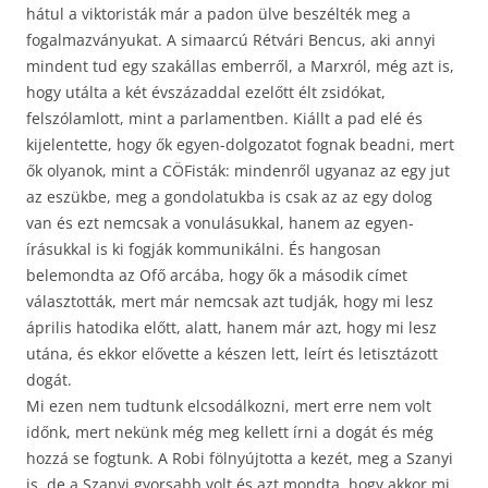
hátul a viktoristák már a padon ülve beszélték meg a
fogalmazványukat. A simaarcú Rétvári Bencus, aki annyi
mindent tud egy szakállas emberről, a Marxról, még azt is,
hogy utálta a két évszázaddal ezelőtt élt zsidókat,
felszólamlott, mint a parlamentben. Kiállt a pad elé és
kijelentette, hogy ők egyen-dolgozatot fognak beadni, mert
ők olyanok, mint a CÖFisták: mindenről ugyanaz az egy jut
az eszükbe, meg a gondolatukba is csak az az egy dolog
van és ezt nemcsak a vonulásukkal, hanem az egyen-
írásukkal is ki fogják kommunikálni. És hangosan
belemondta az Ofő arcába, hogy ők a második címet
választották, mert már nemcsak azt tudják, hogy mi lesz
április hatodika előtt, alatt, hanem már azt, hogy mi lesz
utána, és ekkor elővette a készen lett, leírt és letisztázott
dogát.
Mi ezen nem tudtunk elcsodálkozni, mert erre nem volt
időnk, mert nekünk még meg kellett írni a dogát és még
hozzá se fogtunk. A Robi fölnyújtotta a kezét, meg a Szanyi
is, de a Szanyi gyorsabb volt és azt mondta, hogy akkor mi