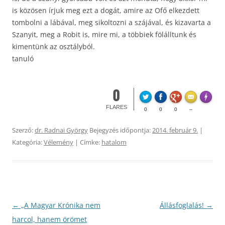
is közösen írjuk meg ezt a dogát, amire az Ofő elkezdett
tombolni a lábával, meg sikoltozni a szájával, és kizavarta a
Szanyit, meg a Robit is, mire mi, a többiek fölálltunk és
kimentünk az osztályból.
tanuló
0
Made wi
FLARES
0
0
0
--
Szerző:
dr. Radnai György
Bejegyzés időpontja:
2014. február 9.
|
Kategória:
Vélemény
| Címke:
hatalom
Bejegyzés
←
„A Magyar Krónika nem
Állásfoglalás!
→
navigáció
harcol, hanem örömet