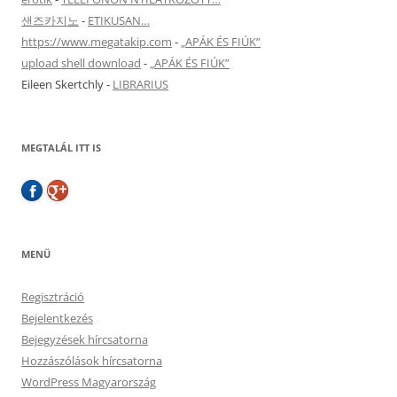
샌즈카지노
-
ETIKUSAN…
https://www.megatakip.com
-
„APÁK ÉS FIÚK”
upload shell download
-
„APÁK ÉS FIÚK”
Eileen Skertchly
-
LIBRARIUS
MEGTALÁL ITT IS
MENÜ
Regisztráció
Bejelentkezés
Bejegyzések hírcsatorna
Hozzászólások hírcsatorna
WordPress Magyarország