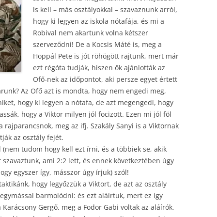
is kell – más osztályokkal – szavaznunk arról,
hogy ki legyen az iskola nótafája, és mi a
Robival nem akartunk volna kétszer
szerveződni! De a Kocsis Máté is, meg a
Hoppál Pete is jót röhögött rajtunk, mert már
ezt régóta tudják, hiszen ők ajánlották az
Ofő-nek az időpontot, aki persze egyet értett
arunk? Az Ofő azt is mondta, hogy nem engedi meg,
ket, hogy ki legyen a nótafa, de azt megengedi, hogy
ák, hogy a Viktor milyen jól focizott. Ezen mi jól föl
a rajparancsnok, meg az ifj. Szakály Sanyi is a Viktornak
ák az osztály fejét.
(nem tudom hogy kell ezt írni, és a többiek se, akik
 szavaztunk, ami 2:2 lett, és ennek következtében úgy
gy egyszer így, másszor úgy írjuk) szól!
taktikánk, hogy legyőzzük a Viktort, de azt az osztály
egymással barmolódni: és ezt aláírtuk, mert ez így
 a Karácsony Gergő, meg a Fodor Gabi voltak az aláírók,