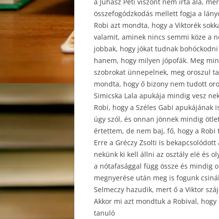
a Juhász Peti viszont nem írta alá, me
összefogódzkodás mellett fogja a lány
Robi azt mondta, hogy a Viktorék sokka
valamit, aminek nincs semmi köze a nó
jobbak, hogy jókat tudnak bohóckodni 
hanem, hogy milyen jópofák. Meg mind
szobrokat ünnepelnek, meg oroszul ta
mondta, hogy ő bizony nem tudott oro
Simicska Lala apukája mindig vesz nek
Robi, hogy a Széles Gabi apukájának i
úgy szól, és onnan jönnek mindig ötle
értettem, de nem baj, fő, hogy a Robi
Erre a Gréczy Zsolti is bekapcsolódot
nekünk ki kell állni az osztály elé és
a nótafasággal függ össze és mindig 
megnyerése után meg is fogunk csiná
Selmeczy hazudik, mert ő a Viktor szája
Akkor mi azt mondtuk a Robival, hogy 
tanuló