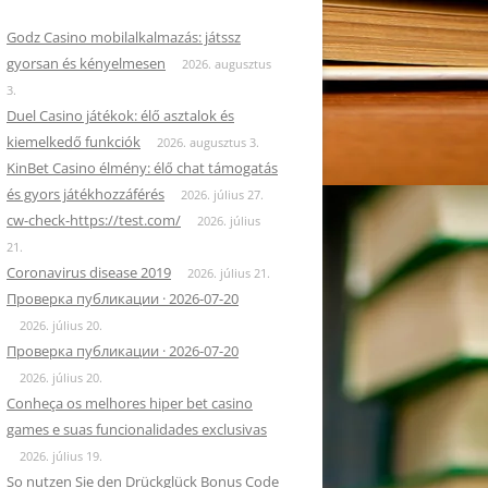
Godz Casino mobilalkalmazás: játssz
gyorsan és kényelmesen
2026. augusztus
3.
Duel Casino játékok: élő asztalok és
kiemelkedő funkciók
2026. augusztus 3.
KinBet Casino élmény: élő chat támogatás
és gyors játékhozzáférés
2026. július 27.
cw-check-https://test.com/
2026. július
21.
Coronavirus disease 2019
2026. július 21.
Проверка публикации · 2026-07-20
2026. július 20.
Проверка публикации · 2026-07-20
2026. július 20.
Conheça os melhores hiper bet casino
games e suas funcionalidades exclusivas
2026. július 19.
So nutzen Sie den Drückglück Bonus Code