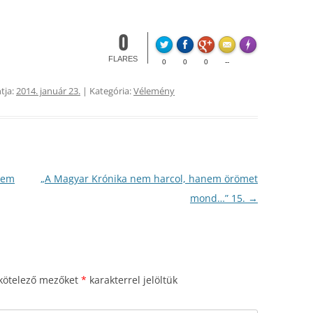
0
FLARE
Made with
Mo
FLARES
0
0
0
--
tja:
2014. január 23.
| Kategória:
Vélemény
nem
„A Magyar Krónika nem harcol, hanem örömet
mond…” 15.
→
kötelező mezőket
*
karakterrel jelöltük