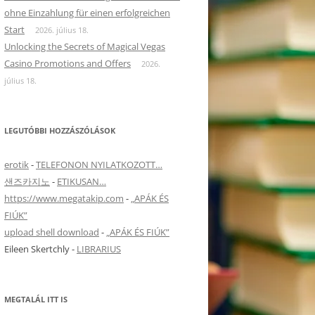
ohne Einzahlung für einen erfolgreichen
Start
2026. július 18.
Unlocking the Secrets of Magical Vegas
re Info
Casino Promotions and Offers
2026.
július 18.
LEGUTÓBBI HOZZÁSZÓLÁSOK
erotik
-
TELEFONON NYILATKOZOTT…
샌즈카지노
-
ETIKUSAN…
https://www.megatakip.com
-
„APÁK ÉS
FIÚK”
upload shell download
-
„APÁK ÉS FIÚK”
Eileen Skertchly
-
LIBRARIUS
MEGTALÁL ITT IS