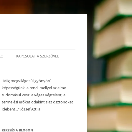
LÓ
KAPCSOLAT A SZERZŐVEL
"Mig megvilágosúl gyönyörű
képességünk, a rend, mellyel az elme
tudomásul veszi a véges végtelent, a
termelési erőket odakint s az ösztönöket
idebent..." József Attila
KERESÉS A BLOGON