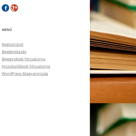
MENÜ
Regisztráció
Bejelentkezés
Bejegyzések hírcsatorna
Hozzászólások hírcsatorna
WordPress Magyarország