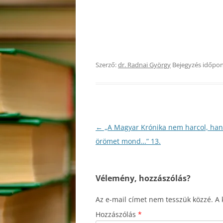
Szerző:
dr. Radnai György
Bejegyzés időpon
Bejegyzés
←
„A Magyar Krónika nem harcol, ha
navigáció
örömet mond…” 13.
Vélemény, hozzászólás?
Az e-mail címet nem tesszük közzé.
A 
Hozzászólás
*