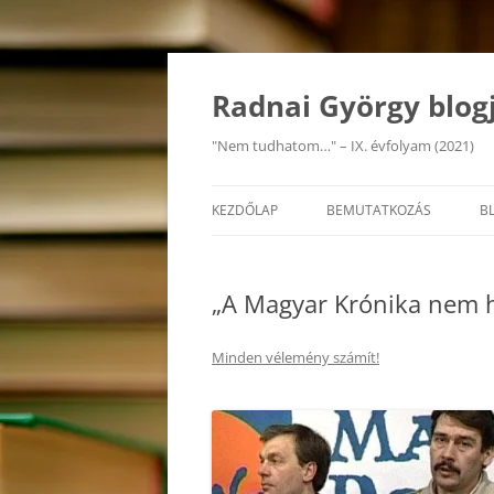
Kilépés
a
tartalomba
Radnai György blog
"Nem tudhatom…" – IX. évfolyam (2021)
KEZDŐLAP
BEMUTATKOZÁS
B
„A Magyar Krónika nem 
Minden vélemény számít!