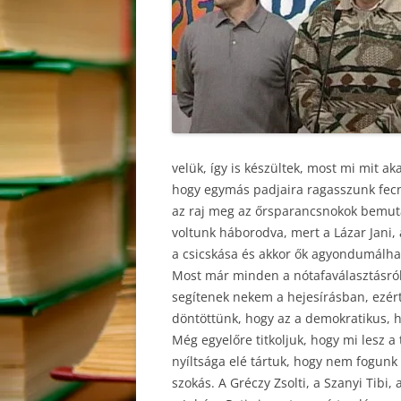
velük, így is
készültek, most mi mit ak
hogy egymás padjaira ragasszunk fecni
az raj meg az őrsparancsnokok bemutass
voltunk háborodva, mert a Lázar Jani, 
a csicskása és akkor ők agyondumálhatj
Most már minden a nótafaválasztásról 
segítenek nekem a hejesírásban, ezért
döntöttünk, hogy az a demokratikus, ho
Még egyelőre titkoljuk, hogy mi lesz a 
nyíltsága elé tártuk, hogy nem fogunk 
szokás. A Gréczy Zsolti, a Szanyi Tibi,