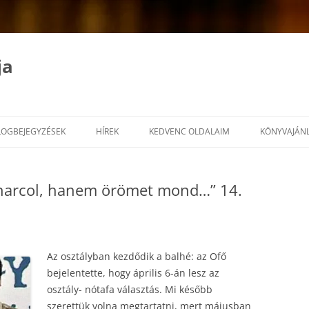
ja
LOGBEJEGYZÉSEK
HÍREK
KEDVENC OLDALAIM
KÖNYVAJÁN
harcol, hanem örömet mond…” 14.
Az osztályban kezdődik a balhé: az Ofő
bejelentette, hogy április 6-án lesz az
osztály- nótafa választás. Mi később
szerettük volna megtartatni, mert májusban