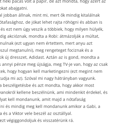
rt neki pacás volt a papír, de azt mondta, hogy azért az
okat abajgatni.
l jobban állnak, mint mi, mert ők mindig kitalálnak
tafasághoz, de jókat lehet rajta röhögni és abban is
és ezt nem úgy veszik a többiek, hogy milyen hülyék,
ig akcióznak, mondta a Robi: átmázolják a múltat,
nulnak (ezt ugyan nem értettem, mert anyu azt
szul megtanulni), meg rengeteget fociznak és a
ik új dresszet, Adidast. Aztán az is gond, mondta a
s annyi pénze meg újságja, meg TV-je van, hogy az csak
tek, hogy hogyan kell marketingezni (ezt megint nem
 tudja mi az). Szóval mi nagy hátrányban vagyunk.
t a beszélgetésbe és azt mondta, hogy akkor most
 olyanokról kellene beszélnünk, ami mindenkit érdekel, és
olyat kell mondanunk, amit majd a nótafaság
lni és mindig meg kell mondanunk amikor a Gabi, a
 és a Viktor vele beszél az osztállyal.
ezt végiggondoljuk és visszatérünk rá.