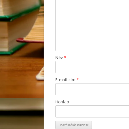
Név
*
E-mail cím
*
Honlap