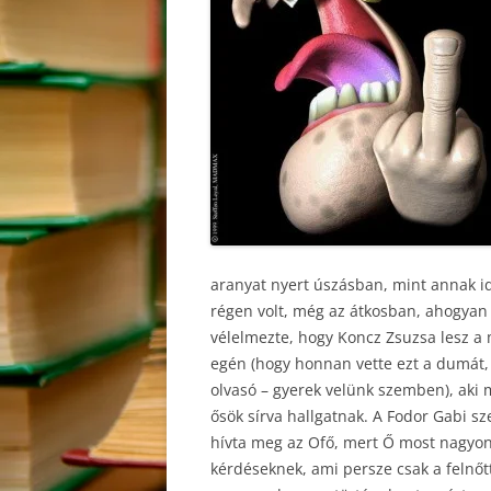
aranyat nyert úszásban, mint annak i
régen volt, még az átkosban, ahogyan az
vélelmezte, hogy Koncz Zsuzsa lesz a
egén (hogy honnan vette ezt a dumát, 
olvasó – gyerek velünk szemben), aki 
ősök sírva hallgatnak. A Fodor Gabi sz
hívta meg az Ofő, mert Ő most nagyon 
kérdéseknek, ami persze csak a felnő