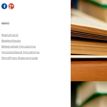
MENÜ
Regisztráció
Bejelentkezés
Bejegyzések hírcsatorna
Hozzászólások hírcsatorna
WordPress Magyarország