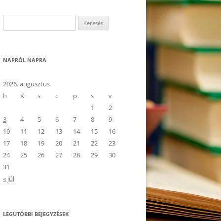
Keresés:
NAPRÓL NAPRA
2026. augusztus
h
K
s
c
p
s
v
1
2
3
4
5
6
7
8
9
10
11
12
13
14
15
16
17
18
19
20
21
22
23
24
25
26
27
28
29
30
31
« júl
LEGUTÓBBI BEJEGYZÉSEK