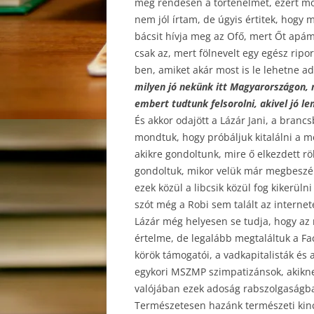
meg rendesen a történelmet, ezért most
nem jól írtam, de úgyis értitek, hogy 
bácsit hívja meg az Ofő, mert Őt apám
csak az, mert fölnevelt egy egész ripor
ben, amiket akár most is le lehetne ad
milyen jó nekünk itt Magyarországon, 
embert tudtunk felsorolni, akivel jó l
És akkor odajött a Lázár Jani, a bran
mondtuk, hogy próbáljuk kitalálni a m
akikre gondoltunk, mire ő elkezdett r
gondoltuk, mikor velük már megbeszél
ezek közül a libcsik közül fog kikerül
szót még a Robi sem talált az internete
Lázár még helyesen se tudja, hogy az 
értelme, de legalább megtaláltuk a Fac
körök támogatói, a vadkapitalisták és 
egykori MSZMP szimpatizánsok, akikne
valójában ezek adoság rabszolgaságba 
Természetesen hazánk természeti kincs