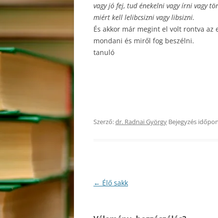
vagy jó fej, tud énekelni vagy írni vagy 
miért kell lelibcsizni vagy libsizni.
És akkor már megint el volt rontva az 
mondani és miről fog beszélni.
tanuló
Szerző:
dr. Radnai György
Bejegyzés időpon
Bejegyzés
←
Élő sakk
navigáció