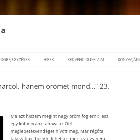
ja
LOGBEJEGYZÉSEK
HÍREK
KEDVENC OLDALAIM
KÖNYVAJÁN
harcol, hanem örömet mond…” 23.
Ma azt hiszem megint nagy öröm fog érni: lesz
egy különóránk, ahova az Ofő
meglepetésvendéget hívott meg. Már régóta
találgatjuk, hogy ki lehet az, mert ez egy nem