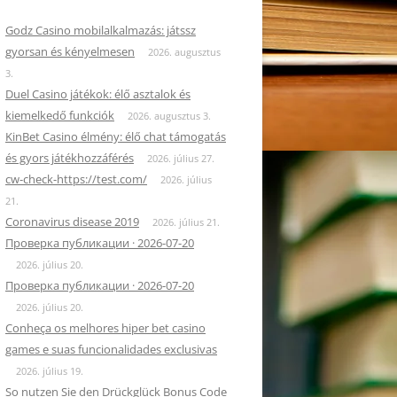
Godz Casino mobilalkalmazás: játssz
gyorsan és kényelmesen
2026. augusztus
3.
Duel Casino játékok: élő asztalok és
kiemelkedő funkciók
2026. augusztus 3.
KinBet Casino élmény: élő chat támogatás
és gyors játékhozzáférés
2026. július 27.
cw-check-https://test.com/
2026. július
21.
Coronavirus disease 2019
2026. július 21.
Проверка публикации · 2026-07-20
2026. július 20.
Проверка публикации · 2026-07-20
2026. július 20.
Conheça os melhores hiper bet casino
games e suas funcionalidades exclusivas
2026. július 19.
So nutzen Sie den Drückglück Bonus Code