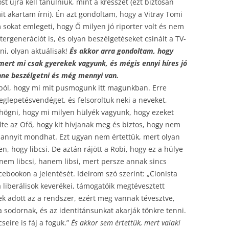
 újra kell tanulniuk, mint a kresszet (ezt biztosan
mit akartam írni). Én azt gondoltam, hogy a Vitray Tomi
 sokat emlegeti, hogy Ő milyen jó riporter volt és nem
tergenerációt is, és olyan beszélgetéseket csinált a TV-
ni, olyan aktuálisak!
És akkor arra gondoltam, hogy
mert mi csak gyerekek vagyunk, és mégis ennyi híres jó
enne beszélgetni és még mennyi van.
csból, hogy mi mit pusmogunk itt magunkban. Erre
eglepetésvendéget, és felsoroltuk neki a neveket,
öhögni, hogy mi milyen hülyék vagyunk, hogy ezeket
te az Ofő, hogy kit hívjanak meg és biztos, hogy nem
ni annyit mondhat. Ezt ugyan nem értettük, mert olyan
n, hogy libcsi. De aztán rájött a Robi, hogy ez a hülye
nem libcsi, hanem libsi, mert persze annak sincs
ebookon a jelentését. Ideírom szó szerint: „Cionista
a liberálisok keverékei, támogatóik megtévesztett
k adott az a rendszer, ezért meg vannak tévesztve,
sodornak, és az identitánsunkat akarják tönkre tenni.
eire is fáj a foguk.”
És akkor sem értettük, mert valaki