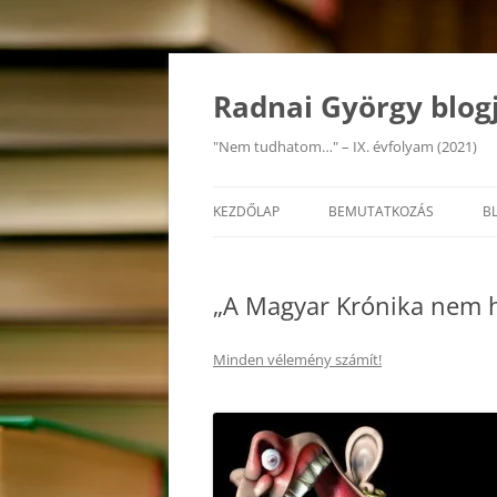
Kilépés
a
tartalomba
Radnai György blog
"Nem tudhatom…" – IX. évfolyam (2021)
KEZDŐLAP
BEMUTATKOZÁS
B
„A Magyar Krónika nem 
Minden vélemény számít!