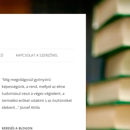
LÓ
KAPCSOLAT A SZERZŐVEL
"Mig megvilágosúl gyönyörű
képességünk, a rend, mellyel az elme
tudomásul veszi a véges végtelent, a
termelési erőket odakint s az ösztönöket
idebent..." József Attila
KERESÉS A BLOGON