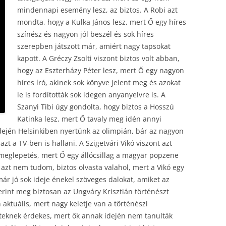
mindennapi esemény lesz, az biztos. A Robi azt
mondta, hogy a Kulka János lesz, mert Ő egy híres
színész és nagyon jól beszél és sok híres
szerepben játszott már, amiért nagy tapsokat
kapott. A Gréczy Zsolti viszont biztos volt abban,
hogy az Eszterházy Péter lesz, mert Ő egy nagyon
híres író, akinek sok könyve jelent meg és azokat
le is fordították sok idegen anyanyelvre is. A
Szanyi Tibi úgy gondolta, hogy biztos a Hosszú
Katinka lesz, mert Ő tavaly meg idén annyi
dején Helsinkiben nyertünk az olimpián, bár az nagyon
t a TV-ben is hallani. A Szigetvári Vikó viszont azt
 meglepetés, mert Ő egy állócsillag a magyar popzene
azt nem tudom, biztos olvasta valahol, mert a Vikó egy
már jó sok ideje
énekel szöveges dalokat, amiket az
erint meg biztosan az Ungváry Krisztián történészt
aktuális, mert nagy keletje van a történészi
tteknek érdekes, mert ők annak idején nem tanulták