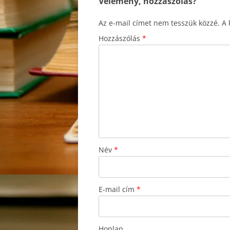
Vélemény, hozzászólás?
Az e-mail címet nem tesszük közzé.
A 
Hozzászólás
*
Név
*
E-mail cím
*
Honlap