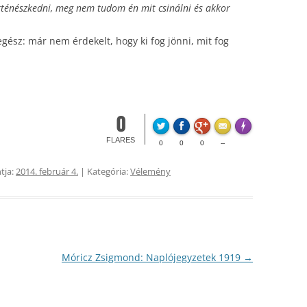
történészkedni, meg nem tudom én mit csinálni és akkor
egész: már nem érdekelt, hogy ki fog jönni, mit fog
0
FLARE
Made with
Mo
FLARES
0
0
0
--
tja:
2014. február 4.
| Kategória:
Vélemény
Móricz Zsigmond: Naplójegyzetek 1919
→