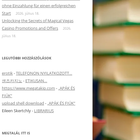
ohne Einzahlung für einen erfolgreichen
Start
2026. július 18.
Unlocking the Secrets of Magical Vegas
Casino Promotions and Offers
2026.
július 18.
LEGUTÓBBI HOZZÁSZÓLÁSOK
re Info
erotik
-
TELEFONON NYILATKOZOTT…
샌즈카지노
-
ETIKUSAN…
https://www.megatakip.com
-
„APÁK ÉS
FIÚK”
upload shell download
-
„APÁK ÉS FIÚK”
Eileen Skertchly
-
LIBRARIUS
MEGTALÁL ITT IS