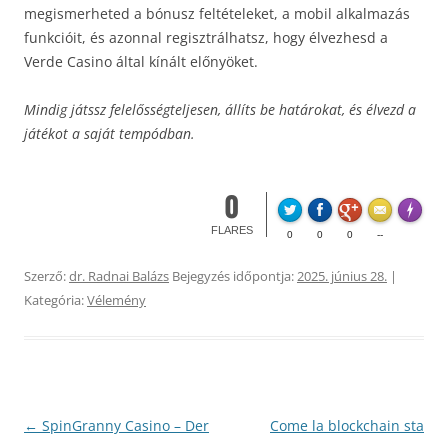
megismerheted a bónusz feltételeket, a mobil alkalmazás
funkcióit, és azonnal regisztrálhatsz, hogy élvezhesd a
Verde Casino által kínált előnyöket.
Mindig játssz felelősségteljesen, állíts be határokat, és élvezd a
játékot a saját tempódban.
0
Made wi
FLARES
0
0
0
--
Szerző:
dr. Radnai Balázs
Bejegyzés időpontja:
2025. június 28.
|
Kategória:
Vélemény
Bejegyzés
←
SpinGranny Casino – Der
Come la blockchain sta