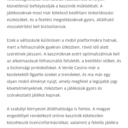
közvetlenül befolyásolják a kaszinók működését. A
játékosoknak most már kötelező beállítani önkorlátozási
eszközöket, és a fizetési megoldásoknak gyors, átlátható
visszatérítést kell biztosítaniuk.
Ezek a változások különösen a mobil platformokra hatnak,
mert a felhasználók gyakran útközben, rövid idő alatt
szeretnek játszani. A kaszinóknak ezért optimalizálniuk kell
az alkalmazásuk felhasználói felületét, a betöltési időket, és
a biztonsági protokollokat. A Verde Casino már a
kezdetektől figyelte ezeket a trendeket, és ma már egy
olyan mobil élményt nyújt, amely megfelel a legújabb jogi
követelményeknek, miközben a játékosok gyors és
szórakoztató játékot kapnak.
A szabályi környezet átláthatósága is fontos. A magyar
engedéllyel rendelkező online kaszinók kötelezően
közzéteszik licencinformációikat, valamint a felelős játékra