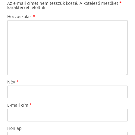
Az e-mail címet nem tesszük közzé.
A kötelező mezőket
*
karakterrel jelöltük
Hozzászólás
*
Név
*
E-mail cím
*
Honlap