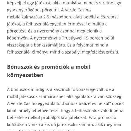
Képzelj el egy játékost, aki a munkába menet szeretne egy
gyors nyerőgépet pörgetni. A Verde Casino
mobilalkalmazása 2,5 másodperc alatt betölti a
Starburst
játékot, a felhasználó egyetlen érintéssel elindítja a
pörgetést, és a nyeremény azonnal megjelenik a
képernyőn. A nyereményt a Trustly-vel 15 percen belül
visszakapja a bankszámlájára. Ez a folyamat mind a
felhasználói élményt, mind a szabályi megfelelést erősíti.
Bónuszok és promóciók a mobil
környezetben
A bónuszok mindig is a kaszinók fő vonzereje volt, de a
mobil játékosok számára speciális ajánlatokra van szükség.
A Verde Casino egyedülálló „bónusz befizetés nélkül” opciót
kínál, amely lehetővé teszi, hogy a felhasználók valódi pénz
befizetése nélkül próbálják ki a játékokat. Ez a promóció
különösen vonzó a kezdő játékosok számára, akik még nem