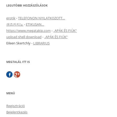
LEGUTÓBBI HOZZÁSZÓLÁSOK
erotik
-
TELEFONON NYILATKOZOTT…
샌즈카지노
-
ETIKUSAN…
https://www.megatakip.com
-
„APÁK ÉS FIÚK”
upload shell download
-
„APÁK ÉS FIÚK”
Eileen Skertchly
-
LIBRARIUS
MEGTALÁL ITT IS
MENÜ
Regisztráció
Bejelentkezés