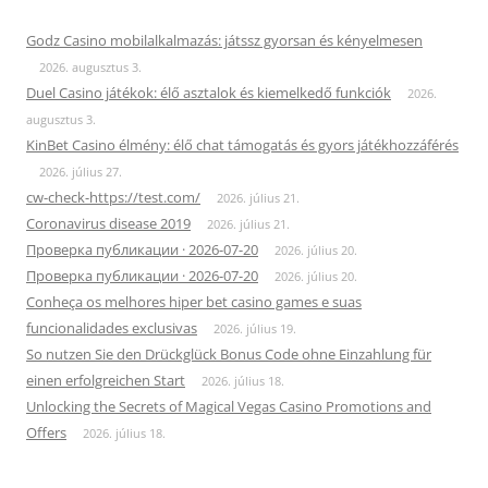
Godz Casino mobilalkalmazás: játssz gyorsan és kényelmesen
2026. augusztus 3.
Duel Casino játékok: élő asztalok és kiemelkedő funkciók
2026.
augusztus 3.
KinBet Casino élmény: élő chat támogatás és gyors játékhozzáférés
2026. július 27.
cw-check-https://test.com/
2026. július 21.
Coronavirus disease 2019
2026. július 21.
Проверка публикации · 2026-07-20
2026. július 20.
Проверка публикации · 2026-07-20
2026. július 20.
Conheça os melhores hiper bet casino games e suas
funcionalidades exclusivas
2026. július 19.
So nutzen Sie den Drückglück Bonus Code ohne Einzahlung für
einen erfolgreichen Start
2026. július 18.
Unlocking the Secrets of Magical Vegas Casino Promotions and
Offers
2026. július 18.