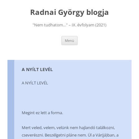
Kilépés
a
Radnai György blogja
tartalomba
"Nem tudhatom…" – IX. évfolyam (2021)
Menü
A NYÍLT LEVÉL
A NYÍLT LEVÉL
Megint ez lett a forma.
Mert veled, velem, velünk nem hajlandó találkozni,
cseverészni. Beszélgetni pláne nem. Ül a Vár(já)ban, a