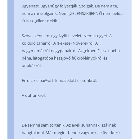
ugyanazt, ugyanúgy folytatják. Szolgák. De nem a te,
nem a mi szolgáink. Nem „ZELENSZKIJEK”. Ő nem példa.
Ő is az „ellen” nekik.
Szóval kéne írni egy Nyílt Levelet. Nem is egyet. A
kolduló tanárról. A (Fekete) Nővérekről. A
nagymamákról-nagypapákról. Az „elment”, csak néha-
néha, látogatóba hazajövő fiúkról-lányokról és
unokákról.
Erről az elba@ott, kibicsaklott életünkről.
A dühünkről.
De semmi sem történik. Az évek suhannak, szállnak
hangtalanul. Már megint benne vagyunk a következő