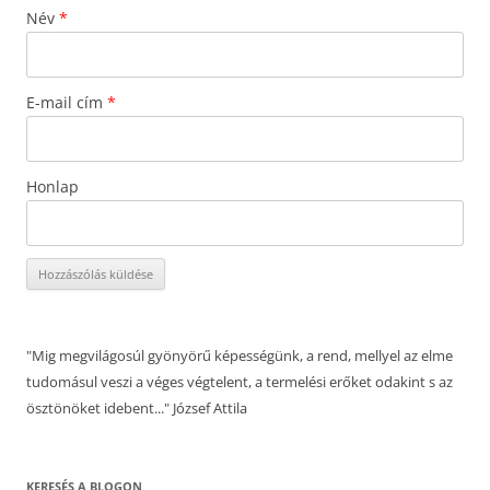
Név
*
E-mail cím
*
Honlap
"Mig megvilágosúl gyönyörű képességünk, a rend, mellyel az elme
tudomásul veszi a véges végtelent, a termelési erőket odakint s az
ösztönöket idebent..." József Attila
KERESÉS A BLOGON