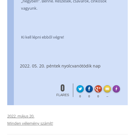
„négyben”. Benne. Részesek, csavarok, cinkosok
vagyunk.
Ki kell lépni ebből végre!
05. 20. péntek nyolcvanötödik nap
0
FL
Made with
FLARES
0
0
0
--
2022. május 20.
Minden vélemény számít!