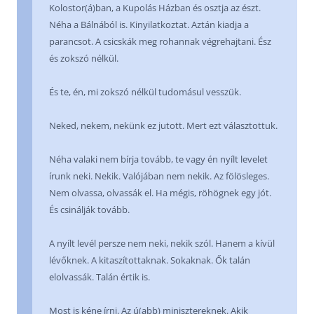
Kolostor(á)ban, a Kupolás Házban és osztja az észt.
Néha a Bálnából is. Kinyilatkoztat. Aztán kiadja a
parancsot. A csicskák meg rohannak végrehajtani. Ész
és zokszó nélkül.
És te, én, mi zokszó nélkül tudomásul vesszük.
Neked, nekem, nekünk ez jutott. Mert ezt választottuk.
Néha valaki nem bírja tovább, te vagy én nyílt levelet
írunk neki. Nekik. Valójában nem nekik. Az fölösleges.
Nem olvassa, olvassák el. Ha mégis, röhögnek egy jót.
És csinálják tovább.
A nyílt levél persze nem neki, nekik szól. Hanem a kívül
lévőknek. A kitaszítottaknak. Sokaknak. Ők talán
elolvassák. Talán értik is.
Most is kéne írni. Az ú(abb) minisztereknek. Akik