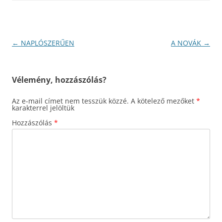
Bejegyzés
←
NAPLÓSZERŰEN
A NOVÁK
→
navigáció
Vélemény, hozzászólás?
Az e-mail címet nem tesszük közzé.
A kötelező mezőket
*
karakterrel jelöltük
Hozzászólás
*