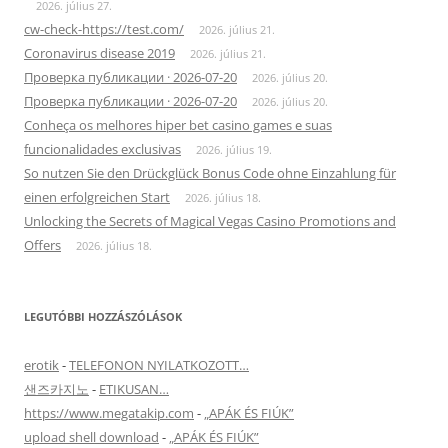
2026. július 27.
cw-check-https://test.com/
2026. július 21.
Coronavirus disease 2019
2026. július 21.
Проверка публикации · 2026-07-20
2026. július 20.
Проверка публикации · 2026-07-20
2026. július 20.
Conheça os melhores hiper bet casino games e suas
funcionalidades exclusivas
2026. július 19.
So nutzen Sie den Drückglück Bonus Code ohne Einzahlung für
einen erfolgreichen Start
2026. július 18.
Unlocking the Secrets of Magical Vegas Casino Promotions and
Offers
2026. július 18.
LEGUTÓBBI HOZZÁSZÓLÁSOK
erotik
-
TELEFONON NYILATKOZOTT…
샌즈카지노
-
ETIKUSAN…
https://www.megatakip.com
-
„APÁK ÉS FIÚK”
upload shell download
-
„APÁK ÉS FIÚK”