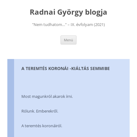
Kilépés
a
Radnai György blogja
tartalomba
"Nem tudhatom…" – IX. évfolyam (2021)
Menü
A TEREMTÉS KORONÁI -KIÁLTÁS SEMMIBE
Most magunkról akarok írni.
Rólunk. Emberekről.
A teremtés koronáiról.