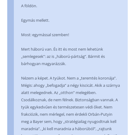
A földön.
Egymás mellett.
Most: egymással szemben!
Mert háború van. És itt és most nem lehetünk
„semlegesek”: az is „háború-pártság”. Bármit és
bárhogyan magyarázzák.
Nézem a képet. A tyúkot. Nem a „teremtés koronája”.
Mégis: ahogy „befogadja” a négy kiscicát. Akik a szárnya
alatt melegednek. Az „otthon” melegében.
Csodálkoznak, de nem félnek. Biztonságban vannak. A
tyúk egykedvűen és természetesen védi őket. Nem
frakciózik, nem mérlegel, nem érdekli Orbán-Putyin
meg a Bayer sem, hogy „stratégiailag nyugodtnak kell
maradnia”, „ki kell maradnia a háborúból”, „rajtunk