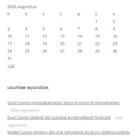
2026. augusztus
h
K
s
c
p
s
v
1
2
3
4
5
6
7
8
9
10
11
12
13
14
15
16
17
18
19
20
21
22
23
24
25
26
27
28
29
30
31
« júl
LEGUTÓBBI BEJEGYZÉSEK
Godz Casino mobilalkalmazás: játssz gyorsan és kényelmesen
2026. augusztus 3.
Duel Casino játékok: élő asztalok és kiemelkedő funkciók
2026.
augusztus 3.
KinBet Casino élmény: élő chat támogatás és gyors játékhozzáférés