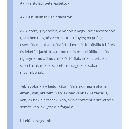
Akik (állítólag) beteljesítettük.
Akik élni akarunk. Mindenáron.
Akik ezért(?) ilyenek is, olyanok is vagyunk: csecsszopók
(„akikben megnő az értelem” – tényleg megnő?);
esendők és botladozók; ártatlanok és bűnösök; fehérek
és feketék; jacht-tulajdonosok és menekülők; zsidók-
cigányok-muszlimok, nők és férfiak; nőket, férfiakat
szeretni-akarók és szeretetre vágyók és sokan
másmilyenek.
Téblábolunk a világ(unk)ban. Van, aki meg is akarja
érteni, van, aki nem. Van, akinek vannak kérdései is,
van, akinek nincsenek. Van, aki változtatni is szeretné a
sorsát, van, aki „csak” elfogadja.
Itt élünk, vagyunk.