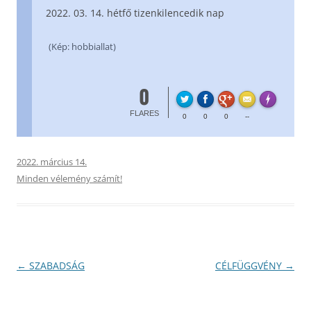
03. 14. hétfő tizenkilencedik nap
(Kép: hobbiallat)
0
FL
Made with
FLARES
0
0
0
--
2022. március 14.
Minden vélemény számít!
Bejegyzés
←
SZABADSÁG
CÉLFÜGGVÉNY
→
navigáció