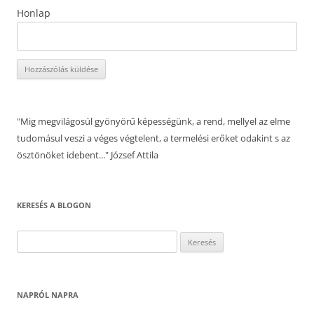
Honlap
"Mig megvilágosúl gyönyörű képességünk, a rend, mellyel az elme
tudomásul veszi a véges végtelent, a termelési erőket odakint s az
ösztönöket idebent..." József Attila
KERESÉS A BLOGON
Keresés:
NAPRÓL NAPRA