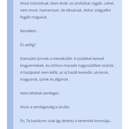
Most tobzódnak. Nem érzik: az utolsókat rúgják. Lehet,
nem most, hamarosan, de elbuknak. Akkor szégyellni
fogják magukat.
Remélem.
És addig?
Ezerszám jönnek a menekülők. A szüleiket kereső
kisgyermekek. Az otthon-maradó nagyszülőket siratók.
A hazájukat nem lelők, az új hazát keresők: ukránok,
magyarok, szírek és afgánok.
Nem lehetek semleges.
Most a semlegesség is árulás.
Én, Te barátom: csak így lehetsz a teremtés koronája…