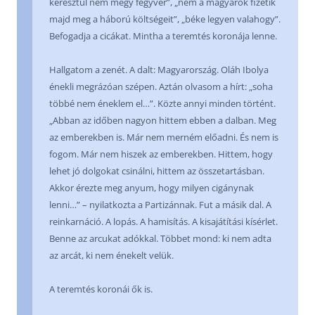
keresztül nem megy fegyver”, „nem a magyarok fizetik
majd meg a háború költségeit”, „béke legyen valahogy”.
Befogadja a cicákat. Mintha a teremtés koronája lenne.
Hallgatom a zenét. A dalt: Magyarország. Oláh Ibolya
énekli megrázóan szépen. Aztán olvasom a hírt: „soha
többé nem éneklem el…”. Közte annyi minden történt.
„Abban az időben nagyon hittem ebben a dalban. Meg
az emberekben is. Már nem merném előadni. És nem is
fogom. Már nem hiszek az emberekben. Hittem, hogy
lehet jó dolgokat csinálni, hittem az összetartásban.
Akkor érezte meg anyum, hogy milyen cigánynak
lenni…” – nyilatkozta a Partizánnak. Fut a másik dal. A
reinkarnáció. A lopás. A hamisítás. A kisajátítási kísérlet.
Benne az arcukat adókkal. Többet mond: ki nem adta
az arcát, ki nem énekelt velük.
A teremtés koronái ők is.