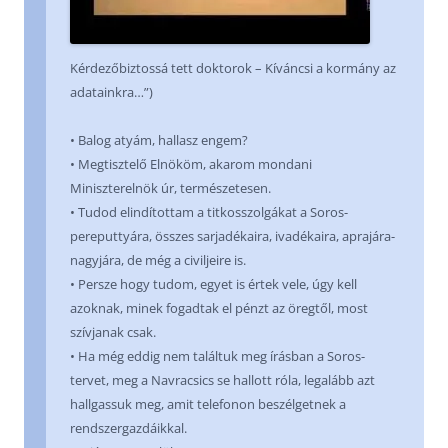
Kérdezőbiztossá tett doktorok – Kíváncsi a kormány az
adatainkra…”)
• Balog atyám, hallasz engem?
• Megtisztelő Elnököm, akarom mondani
Miniszterelnök úr, természetesen.
• Tudod elindítottam a titkosszolgákat a Soros-
pereputtyára, összes sarjadékaira, ivadékaira, aprajára-
nagyjára, de még a civiljeire is.
• Persze hogy tudom, egyet is értek vele, úgy kell
azoknak, minek fogadtak el pénzt az öregtől, most
szívjanak csak.
• Ha még eddig nem találtuk meg írásban a Soros-
tervet, meg a Navracsics se hallott róla, legalább azt
hallgassuk meg, amit telefonon beszélgetnek a
rendszergazdáikkal.