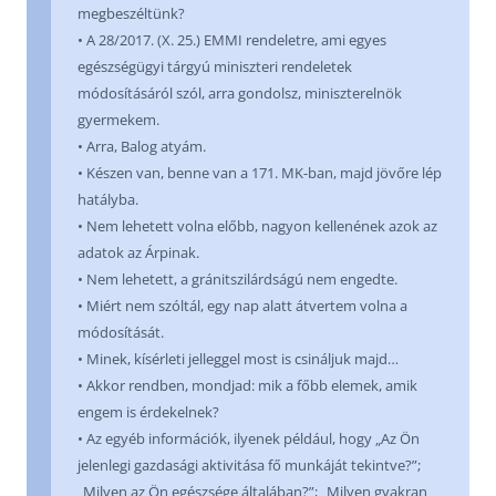
megbeszéltünk?
• A 28/2017. (X. 25.) EMMI rendeletre, ami egyes
egészségügyi tárgyú miniszteri rendeletek
módosításáról szól, arra gondolsz, miniszterelnök
gyermekem.
• Arra, Balog atyám.
• Készen van, benne van a 171. MK-ban, majd jövőre lép
hatályba.
• Nem lehetett volna előbb, nagyon kellenének azok az
adatok az Árpinak.
• Nem lehetett, a gránitszilárdságú nem engedte.
• Miért nem szóltál, egy nap alatt átvertem volna a
módosítását.
• Minek, kísérleti jelleggel most is csináljuk majd…
• Akkor rendben, mondjad: mik a főbb elemek, amik
engem is érdekelnek?
• Az egyéb információk, ilyenek például, hogy „Az Ön
jelenlegi gazdasági aktivitása fő munkáját tekintve?”;
„Milyen az Ön egészsége általában?”; „Milyen gyakran