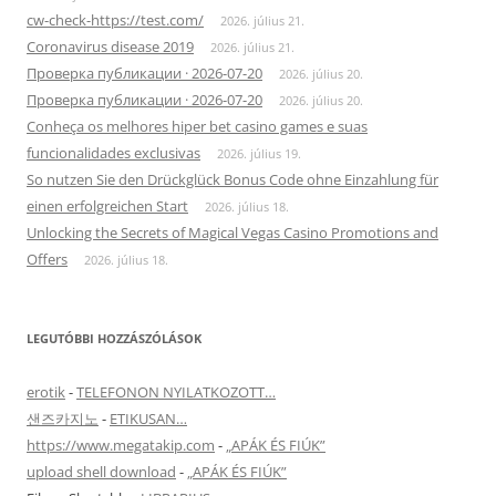
cw-check-https://test.com/
2026. július 21.
Coronavirus disease 2019
2026. július 21.
Проверка публикации · 2026-07-20
2026. július 20.
Проверка публикации · 2026-07-20
2026. július 20.
Conheça os melhores hiper bet casino games e suas
funcionalidades exclusivas
2026. július 19.
So nutzen Sie den Drückglück Bonus Code ohne Einzahlung für
einen erfolgreichen Start
2026. július 18.
Unlocking the Secrets of Magical Vegas Casino Promotions and
Offers
2026. július 18.
LEGUTÓBBI HOZZÁSZÓLÁSOK
erotik
-
TELEFONON NYILATKOZOTT…
샌즈카지노
-
ETIKUSAN…
https://www.megatakip.com
-
„APÁK ÉS FIÚK”
upload shell download
-
„APÁK ÉS FIÚK”