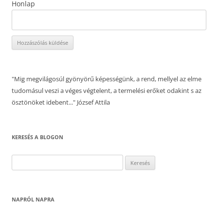
Honlap
"Mig megvilágosúl gyönyörű képességünk, a rend, mellyel az elme
tudomásul veszi a véges végtelent, a termelési erőket odakint s az
ösztönöket idebent..." József Attila
KERESÉS A BLOGON
Keresés:
NAPRÓL NAPRA