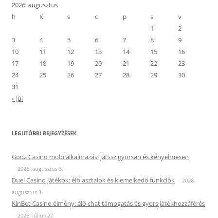
2026. augusztus
h
K
s
c
p
s
v
1
2
3
4
5
6
7
8
9
10
11
12
13
14
15
16
17
18
19
20
21
22
23
24
25
26
27
28
29
30
31
« júl
LEGUTÓBBI BEJEGYZÉSEK
Godz Casino mobilalkalmazás: játssz gyorsan és kényelmesen
2026. augusztus 3.
Duel Casino játékok: élő asztalok és kiemelkedő funkciók
2026.
augusztus 3.
KinBet Casino élmény: élő chat támogatás és gyors játékhozzáférés
2026. július 27.