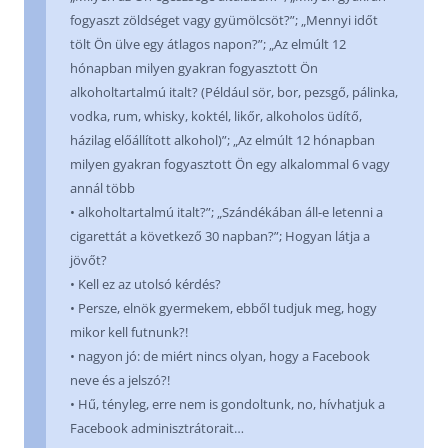
fogyaszt zöldséget vagy gyümölcsöt?”; „Mennyi időt
tölt Ön ülve egy átlagos napon?”; „Az elmúlt 12
hónapban milyen gyakran fogyasztott Ön
alkoholtartalmú italt? (Például sör, bor, pezsgő, pálinka,
vodka, rum, whisky, koktél, likőr, alkoholos üdítő,
házilag előállított alkohol)”; „Az elmúlt 12 hónapban
milyen gyakran fogyasztott Ön egy alkalommal 6 vagy
annál több
• alkoholtartalmú italt?”; „Szándékában áll-e letenni a
cigarettát a következő 30 napban?”; Hogyan látja a
jövőt?
• Kell ez az utolsó kérdés?
• Persze, elnök gyermekem, ebből tudjuk meg, hogy
mikor kell futnunk?!
• nagyon jó: de miért nincs olyan, hogy a Facebook
neve és a jelszó?!
• Hű, tényleg, erre nem is gondoltunk, no, hívhatjuk a
Facebook adminisztrátorait…