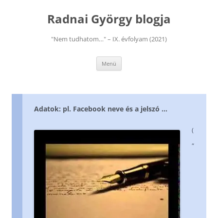
Kilépés
a
Radnai György blogja
tartalomba
"Nem tudhatom…" – IX. évfolyam (2021)
Menü
Adatok: pl. Facebook neve és a jelszó …
(
„