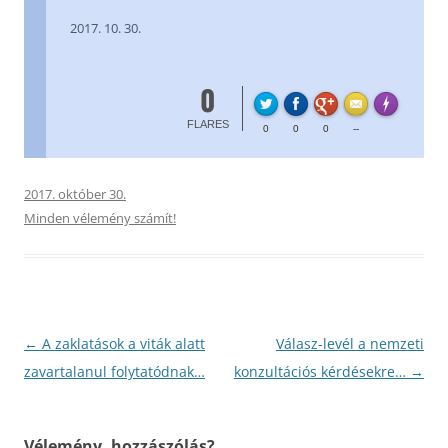
2017. 10. 30.
0
FL
Made with
FLARES
0
0
0
--
2017. október 30.
Minden vélemény számít!
Bejegyzés
←
A zaklatások a viták alatt
Válasz-levél a nemzeti
navigáció
zavartalanul folytatódnak…
konzultációs kérdésekre…
→
Vélemény, hozzászólás?