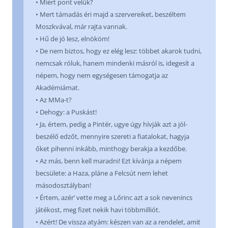
• Miért pont velük?
• Mert támadás éri majd a szervereiket, beszéltem
Moszkvával, már rajta vannak.
• Hű de jó lesz, elnököm!
• De nem biztos, hogy ez elég lesz: többet akarok tudni,
nemcsak róluk, hanem mindenki másról is, idegesít a
népem, hogy nem egységesen támogatja az
Akadémiámat.
• Az MMa-t?
• Dehogy: a Puskást!
• Ja, értem, pedig a Pintér, ugye úgy hívják azt a jól-
beszélő edzőt, mennyire szereti a fiatalokat, hagyja
őket pihenni inkább, minthogy berakja a kezdőbe.
• Az más, benn kell maradni! Ezt kívánja a népem
becsülete: a Haza, pláne a Felcsút nem lehet
másodosztályban!
• Értem, azér’ vette meg a Lőrinc azt a sok nevenincs
játékost, meg fizet nekik havi többmilliót.
• Azért! De vissza atyám: készen van az a rendelet, amit