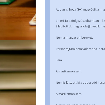
Abban is, hogy (
ők
) megvédik a ma
Én-mi, itt a dolgozószobámban – ki
állapítottuk meg: a lófa@t védik me
Nem a magyar embereket.
Persze rajtam nem volt ronda (nar
Sem.
A másikamon sem.
Nem is látszott ki a dudorodó hasa
A másikamon sem.