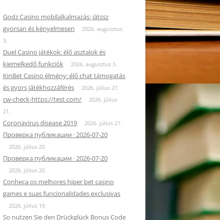
Godz Casino mobilalkalmazás: játssz
gyorsan és kényelmesen
2026. augusztus
3.
Duel Casino játékok: élő asztalok és
kiemelkedő funkciók
2026. augusztus 3.
KinBet Casino élmény: élő chat támogatás
és gyors játékhozzáférés
2026. július 27.
cw-check-https://test.com/
2026. július
21.
Coronavirus disease 2019
2026. július 21.
Проверка публикации · 2026-07-20
2026. július 20.
Проверка публикации · 2026-07-20
2026. július 20.
Conheça os melhores hiper bet casino
games e suas funcionalidades exclusivas
2026. július 19.
So nutzen Sie den Drückglück Bonus Code