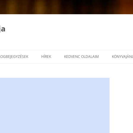
ja
LOGBEJEGYZÉSEK
HÍREK
KEDVENC OLDALAIM
KÖNYVAJÁN