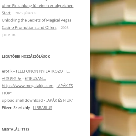
ohne Einzahlung für einen erfolgreichen
Start
2026. július 18.
Unlocking the Secrets of Magical Vegas
Casino Promotions and Offers
2026.
július 18.
LEGUTÓBBI HOZZÁSZÓLÁSOK
erotik
-
TELEFONON NYILATKOZOTT…
샌즈카지노
-
ETIKUSAN…
https://www.megatakip.com
-
„APÁK ÉS
FIÚK”
upload shell download
-
„APÁK ÉS FIÚK”
Eileen Skertchly
-
LIBRARIUS
MEGTALÁL ITT IS