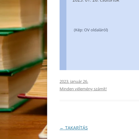
(Kép: OV oldaláról)
2023. január 26.
Minden vélemény számít!
Bejegyzés
←
TAKARÍTÁS
navigáció