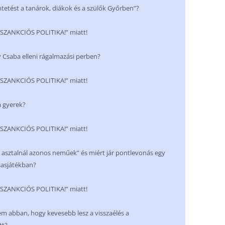
ntetést a tanárok, diákok és a szülők Győrben”?
NKCIÓS POLITIKA!” miatt!
dy Csaba elleni rágalmazási perben?
NKCIÓS POLITIKA!” miatt!
a gyerek?
NKCIÓS POLITIKA!” miatt!
 asztalnál azonos neműek” és miért jár pontlevonás egy
sasjátékban?
NKCIÓS POLITIKA!” miatt!
sem abban, hogy kevesebb lesz a visszaélés a