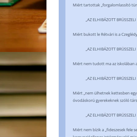
Miért tartottak „forgalomlassító tü
„AZ ELHIBÁZOTT BRÜSSZELI SZA
Miért bukott le Rétvári is a Czeglé
„AZ ELHIBÁZOTT BRÜSSZELI SZA
Miért nem tudott ma az iskolában 
„AZ ELHIBÁZOTT BRÜSSZELI SZA
Miért „nem ülhetnek kettesben egy
óvodáskorú gyerekeknek szóló tár
„AZ ELHIBÁZOTT BRÜSSZELI SZA
Miért nem bízik a „fideszesek fele 