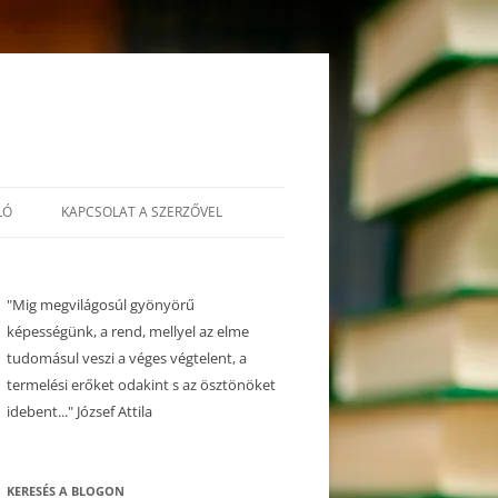
LÓ
KAPCSOLAT A SZERZŐVEL
"Mig megvilágosúl gyönyörű
képességünk, a rend, mellyel az elme
tudomásul veszi a véges végtelent, a
termelési erőket odakint s az ösztönöket
idebent..." József Attila
KERESÉS A BLOGON