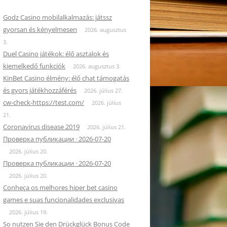
Godz Casino mobilalkalmazás: játssz
gyorsan és kényelmesen
2026. augusztus
3.
Duel Casino játékok: élő asztalok és
kiemelkedő funkciók
2026. augusztus 3.
KinBet Casino élmény: élő chat támogatás
és gyors játékhozzáférés
2026. július 27.
cw-check-https://test.com/
2026. július
21.
Coronavirus disease 2019
2026. július 21.
Проверка публикации · 2026-07-20
2026. július 20.
Проверка публикации · 2026-07-20
2026. július 20.
Conheça os melhores hiper bet casino
games e suas funcionalidades exclusivas
2026. július 19.
So nutzen Sie den Drückglück Bonus Code