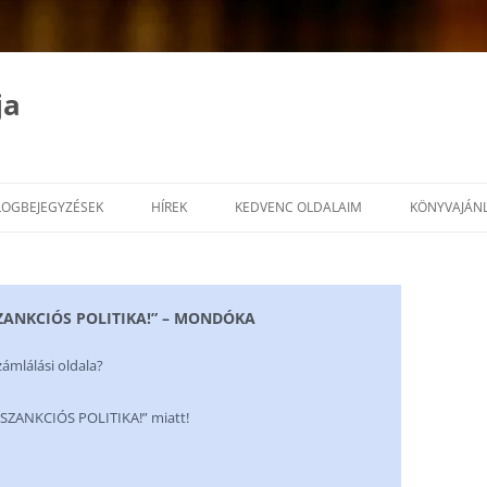
ja
LOGBEJEGYZÉSEK
HÍREK
KEDVENC OLDALAIM
KÖNYVAJÁN
SZANKCIÓS POLITIKA!” – MONDÓKA
ámlálási oldala?
NKCIÓS POLITIKA!” miatt!