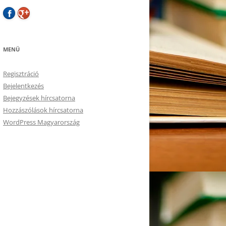
MENÜ
Regisztráció
Bejelentkezés
Bejegyzések hírcsatorna
Hozzászólások hírcsatorna
WordPress Magyarország