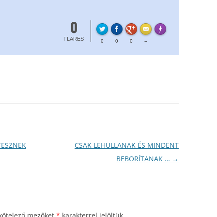
0
FLARE
Made with
More Info
FLARES
0
0
0
--
TESZNEK
CSAK LEHULLANAK ÉS MINDENT
BEBORÍTANAK …
→
kötelező mezőket
*
karakterrel jelöltük