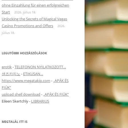
ohne Einzahlung für einen erfolgreichen
Start
2026. július 18.
Unlocking the Secrets of Magical Vegas
Casino Promotions and Offers
2026.
július 18.
LEGUTÓBBI HOZZÁSZÓLÁSOK
erotik
-
TELEFONON NYILATKOZOTT…
샌즈카지노
-
ETIKUSAN…
https://www.megatakip.com
-
„APÁK ÉS
FIÚK”
upload shell download
-
„APÁK ÉS FIÚK”
Eileen Skertchly
-
LIBRARIUS
MEGTALÁL ITT IS