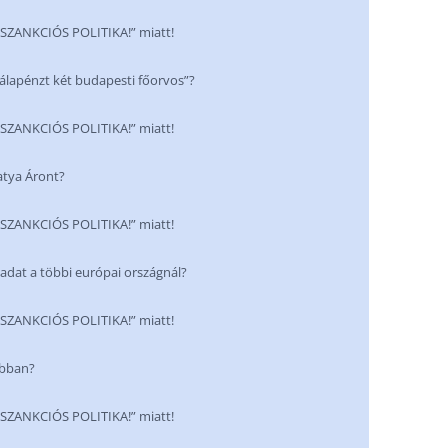
NKCIÓS POLITIKA!” miatt!
hálapénzt két budapesti főorvos”?
NKCIÓS POLITIKA!” miatt!
atya Áront?
NKCIÓS POLITIKA!” miatt!
adat a többi európai országnál?
NKCIÓS POLITIKA!” miatt!
obban?
NKCIÓS POLITIKA!” miatt!