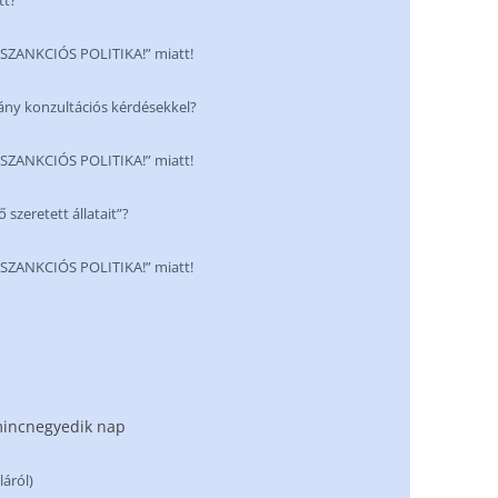
tt?
NKCIÓS POLITIKA!” miatt!
ány konzultációs kérdésekkel?
NKCIÓS POLITIKA!” miatt!
 szeretett állatait”?
NKCIÓS POLITIKA!” miatt!
rmincnegyedik nap
áról)