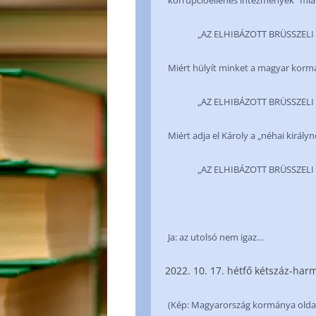
korrupcióellenes intézmények” mia
„AZ ELHIBÁZOTT BRÜSSZELI SZA
Miért hülyít minket a magyar korm
„AZ ELHIBÁZOTT BRÜSSZELI SZA
Miért adja el Károly a „néhai királynő
„AZ ELHIBÁZOTT BRÜSSZELI SZA
Ja: az utolsó nem igaz…
10. 17. hétfő kétszáz-ha
(Kép: Magyarország kormánya oldal