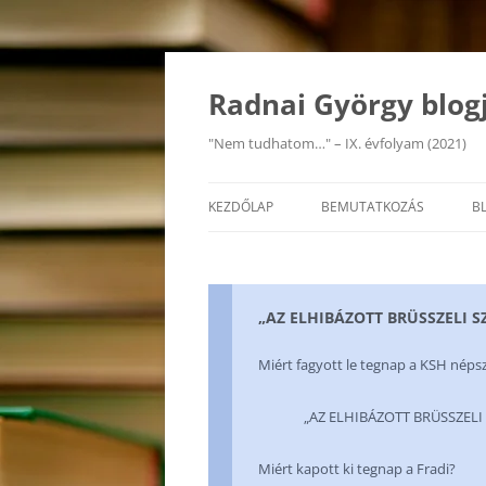
Kilépés
a
tartalomba
Radnai György blog
"Nem tudhatom…" – IX. évfolyam (2021)
KEZDŐLAP
BEMUTATKOZÁS
B
„AZ ELHIBÁZOTT BRÜSSZELI 
Miért fagyott le tegnap a KSH népsz
„AZ ELHIBÁZOTT BRÜSSZELI SZA
Miért kapott ki tegnap a Fradi?