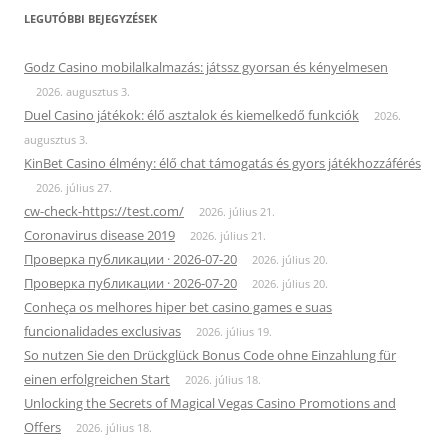
LEGUTÓBBI BEJEGYZÉSEK
Godz Casino mobilalkalmazás: játssz gyorsan és kényelmesen
2026. augusztus 3.
Duel Casino játékok: élő asztalok és kiemelkedő funkciók
2026.
augusztus 3.
KinBet Casino élmény: élő chat támogatás és gyors játékhozzáférés
2026. július 27.
cw-check-https://test.com/
2026. július 21.
Coronavirus disease 2019
2026. július 21.
Проверка публикации · 2026-07-20
2026. július 20.
Проверка публикации · 2026-07-20
2026. július 20.
Conheça os melhores hiper bet casino games e suas
funcionalidades exclusivas
2026. július 19.
So nutzen Sie den Drückglück Bonus Code ohne Einzahlung für
einen erfolgreichen Start
2026. július 18.
Unlocking the Secrets of Magical Vegas Casino Promotions and
Offers
2026. július 18.