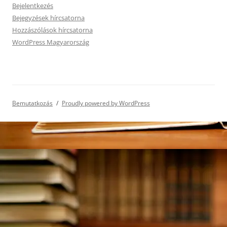
Bejelentkezés
Bejegyzések hírcsatorna
Hozzászólások hírcsatorna
WordPress Magyarország
Bemutatkozás
Proudly powered by WordPress