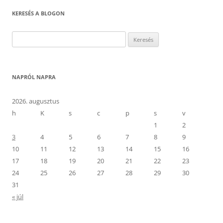
KERESÉS A BLOGON
Keresés:
NAPRÓL NAPRA
2026. augusztus
h
K
s
c
p
s
v
1
2
3
4
5
6
7
8
9
10
11
12
13
14
15
16
17
18
19
20
21
22
23
24
25
26
27
28
29
30
31
« júl