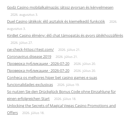
Godz Casino mobilalkalmazás: játssz gyorsan és kényelmesen
2026. augusztus 3.
Duel Casino játékok: élő asztalok és kiemelkedő funkciók
2026.
augusztus 3.
KinBet Casino élmény: élő chat támogatás és gyors játékhozzáférés
2026. július 27.
cw-check-https://test.com/
2026. július 21.
Coronavirus disease 2019
2026. július 21.
Проверка публикации · 2026-07-20
2026. július 20.
Проверка публикации · 2026-07-20
2026. július 20.
Conheça os melhores hiper bet casino games e suas
funcionalidades exclusivas
2026. július 19.
So nutzen Sie den Drückglück Bonus Code ohne Einzahlung für
einen erfolgreichen Start
2026. július 18.
Unlocking the Secrets of Magical Vegas Casino Promotions and
Offers
2026. július 18.