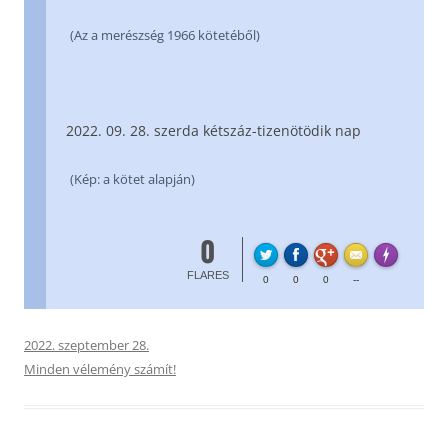
(Az a merészség 1966 kötetéből)
09. 28. szerda kétszáz-tizenötödik nap
(Kép: a kötet alapján)
0
FL
Made with
FLARES
0
0
0
--
2022. szeptember 28.
Minden vélemény számít!