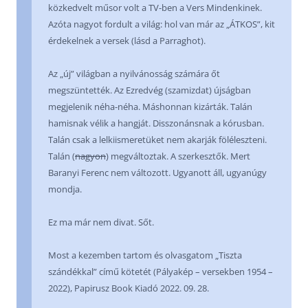
közkedvelt műsor volt a TV-ben a Vers Mindenkinek.
Azóta nagyot fordult a világ: hol van már az „ÁTKOS”, kit
érdekelnek a versek (lásd a Parraghot).
Az „új” világban a nyilvánosság számára őt
megszüntették. Az Ezredvég (szamizdat) újságban
megjelenik néha-néha. Máshonnan kizárták. Talán
hamisnak vélik a hangját. Disszonánsnak a kórusban.
Talán csak a lelkiismeretüket nem akarják föléleszteni.
Talán (
nagyon
) megváltoztak. A szerkesztők. Mert
Baranyi Ferenc nem változott. Ugyanott áll, ugyanúgy
mondja.
Ez ma már nem divat. Sőt.
Most a kezemben tartom és olvasgatom „Tiszta
szándékkal” című kötetét (Pályakép – versekben 1954 –
2022), Papirusz Book Kiadó 2022. 09. 28.