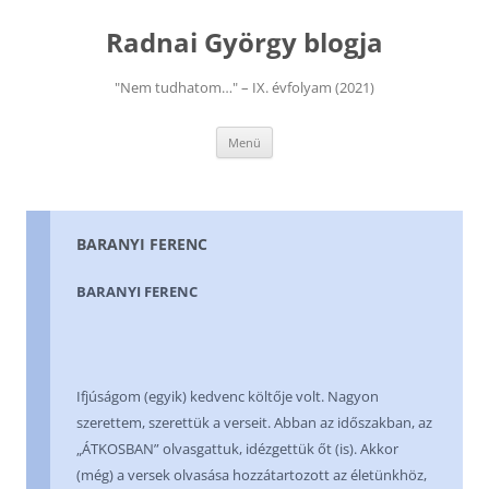
Kilépés
a
Radnai György blogja
tartalomba
"Nem tudhatom…" – IX. évfolyam (2021)
Menü
BARANYI FERENC
BARANYI FERENC
Ifjúságom (egyik) kedvenc költője volt. Nagyon
szerettem, szerettük a verseit. Abban az időszakban, az
„ÁTKOSBAN” olvasgattuk, idézgettük őt (is). Akkor
(még) a versek olvasása hozzátartozott az életünkhöz,