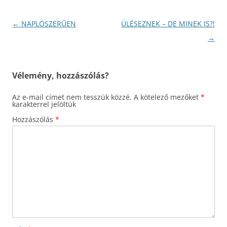
Bejegyzés
←
NAPLÓSZERŰEN
ÜLÉSEZNEK – DE MINEK IS?!
navigáció
→
Vélemény, hozzászólás?
Az e-mail címet nem tesszük közzé.
A kötelező mezőket
*
karakterrel jelöltük
Hozzászólás
*