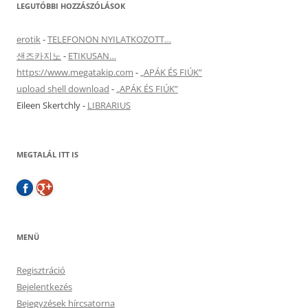
LEGUTÓBBI HOZZÁSZÓLÁSOK
erotik
-
TELEFONON NYILATKOZOTT…
샌즈카지노
-
ETIKUSAN…
https://www.megatakip.com
-
„APÁK ÉS FIÚK”
upload shell download
-
„APÁK ÉS FIÚK”
Eileen Skertchly
-
LIBRARIUS
MEGTALÁL ITT IS
MENÜ
Regisztráció
Bejelentkezés
Bejegyzések hírcsatorna