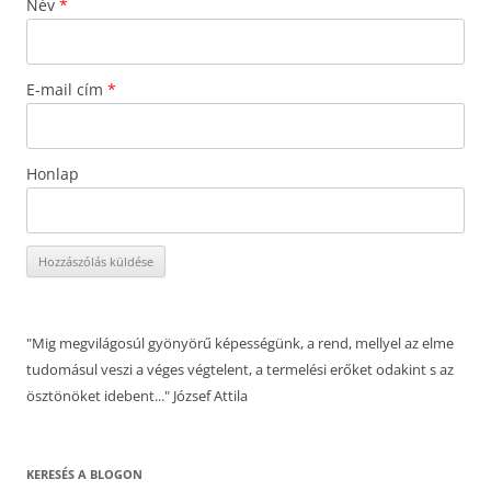
Név
*
E-mail cím
*
Honlap
"Mig megvilágosúl gyönyörű képességünk, a rend, mellyel az elme
tudomásul veszi a véges végtelent, a termelési erőket odakint s az
ösztönöket idebent..." József Attila
KERESÉS A BLOGON