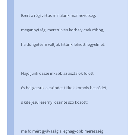
Ezért a régi virtus minálunk már nevetség,
megannyi régi merszü vén korhely csak röhög,
ha döngetésre váltjuk hitünk felnőtt fegyelmét.
Hajoljunk össze inkább az asztalok fölött
és hallgassuk a csöndes titkok komoly beszédét,
s kiteljesül ezernyi őszinte szó között:
ma fölmért gyávaság a legnagyobb merészség.