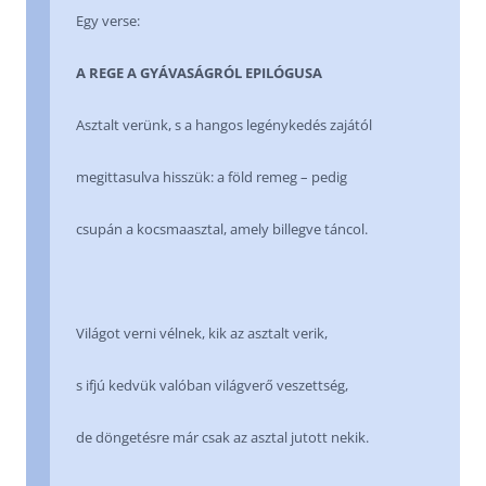
Egy verse:
A REGE A GYÁVASÁGRÓL EPILÓGUSA
Asztalt verünk, s a hangos legénykedés zajától
megittasulva hisszük: a föld remeg – pedig
csupán a kocsmaasztal, amely billegve táncol.
Világot verni vélnek, kik az asztalt verik,
s ifjú kedvük valóban világverő veszettség,
de döngetésre már csak az asztal jutott nekik.