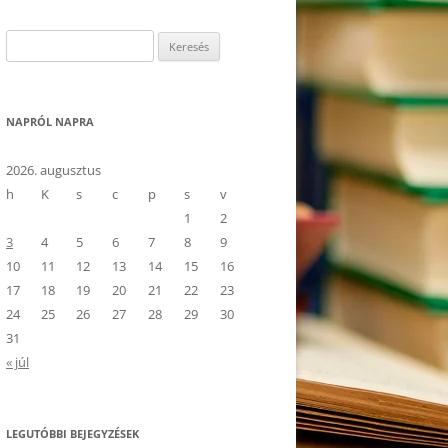
Keresés:
NAPRÓL NAPRA
2026. augusztus
h
K
s
c
p
s
v
1
2
3
4
5
6
7
8
9
10
11
12
13
14
15
16
17
18
19
20
21
22
23
24
25
26
27
28
29
30
31
« júl
LEGUTÓBBI BEJEGYZÉSEK