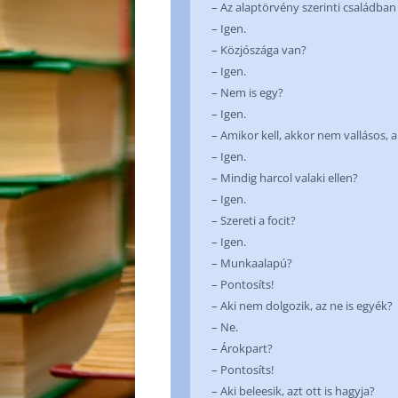
– Az alaptörvény szerinti családban 
– Igen.
– Közjószága van?
– Igen.
– Nem is egy?
– Igen.
– Amikor kell, akkor nem vallásos, a
– Igen.
– Mindig harcol valaki ellen?
– Igen.
– Szereti a focit?
– Igen.
– Munkaalapú?
– Pontosíts!
– Aki nem dolgozik, az ne is egyék?
– Ne.
– Árokpart?
– Pontosíts!
– Aki beleesik, azt ott is hagyja?