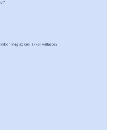
él?
mikor meg az kell, akkor vallásos?