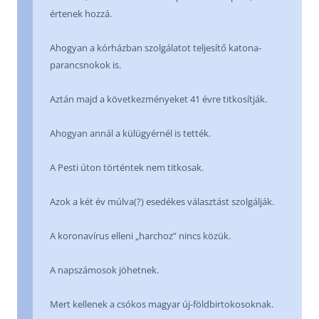
értenek hozzá.
Ahogyan a kórházban szolgálatot teljesítő katona-
parancsnokok is.
Aztán majd a következményeket 41 évre titkosítják.
Ahogyan annál a külügyérnél is tették.
A Pesti úton történtek nem titkosak.
Azok a két év múlva(?) esedékes választást szolgálják.
A koronavírus elleni „harchoz” nincs közük.
A napszámosok jöhetnek.
Mert kellenek a csókos magyar új-földbirtokosoknak.