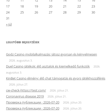
10
11
12
13
14
15
16
17
18
19
20
21
22
23
24
25
26
27
28
29
30
31
« júl
LEGUTÓBBI BEJEGYZÉSEK
Godz Casino mobilalkalmazás: játssz gyorsan és kényelmesen
2026. augusztus 3.
Duel Casino játékok: élő asztalok és kiemelkedő funkciók
2026.
augusztus 3.
KinBet Casino élmény: élő chat támogatás és gyors játékhozzáférés
2026. július 27.
cw-check-https://test.com/
2026. július 21.
Coronavirus disease 2019
2026. július 21.
Проверка публикации · 2026-07-20
2026. július 20.
Проверка публикации · 2026-07-20
2026. július 20.