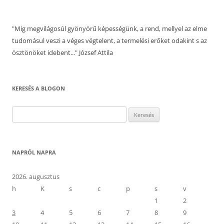
"Mig megvilágosúl gyönyörű képességünk, a rend, mellyel az elme
tudomásul veszi a véges végtelent, a termelési erőket odakint s az
ösztönöket idebent..." József Attila
KERESÉS A BLOGON
Keresés:
NAPRÓL NAPRA
2026. augusztus
h
K
s
c
p
s
v
1
2
3
4
5
6
7
8
9