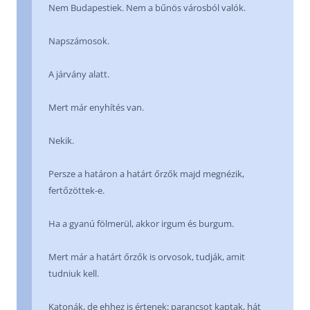
Nem Budapestiek. Nem a bűnös városból valók.
Napszámosok.
A járvány alatt.
Mert már enyhítés van.
Nekik.
Persze a határon a határt őrzők majd megnézik,
fertőzöttek-e.
Ha a gyanú fölmerül, akkor irgum és burgum.
Mert már a határt őrzők is orvosok, tudják, amit
tudniuk kell.
Katonák, de ehhez is értenek: parancsot kaptak, hát