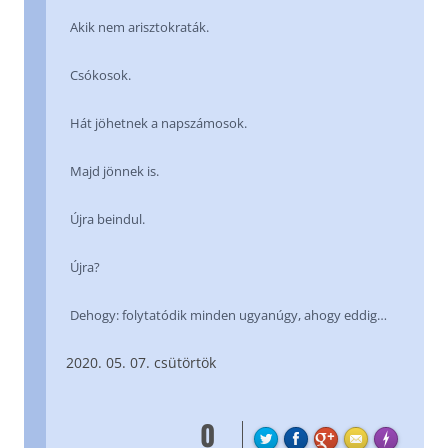
Akik nem arisztokraták.
Csókosok.
Hát jöhetnek a napszámosok.
Majd jönnek is.
Újra beindul.
Újra?
Dehogy: folytatódik minden ugyanúgy, ahogy eddig…
05. 07. csütörtök
0
FL
Made with