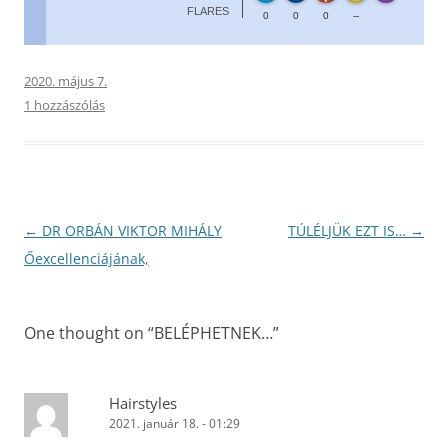
FLARES
0
0
0
--
2020. május 7.
1 hozzászólás
Bejegyzés
←
DR ORBÁN VIKTOR MIHÁLY
TÚLÉLJÜK EZT IS…
→
navigáció
Őexcellenciájának,
One thought on “
BELÉPHETNEK…
”
Hairstyles
2021. január 18. - 01:29