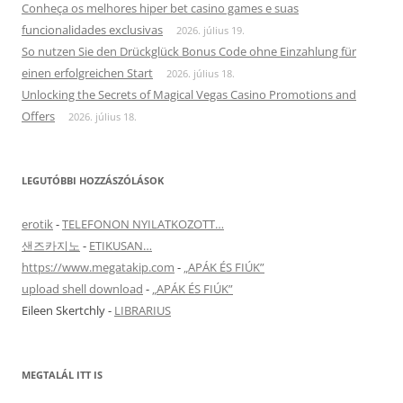
Conheça os melhores hiper bet casino games e suas
funcionalidades exclusivas
2026. július 19.
So nutzen Sie den Drückglück Bonus Code ohne Einzahlung für
einen erfolgreichen Start
2026. július 18.
Unlocking the Secrets of Magical Vegas Casino Promotions and
Offers
2026. július 18.
LEGUTÓBBI HOZZÁSZÓLÁSOK
erotik
-
TELEFONON NYILATKOZOTT…
샌즈카지노
-
ETIKUSAN…
https://www.megatakip.com
-
„APÁK ÉS FIÚK”
upload shell download
-
„APÁK ÉS FIÚK”
Eileen Skertchly
-
LIBRARIUS
MEGTALÁL ITT IS