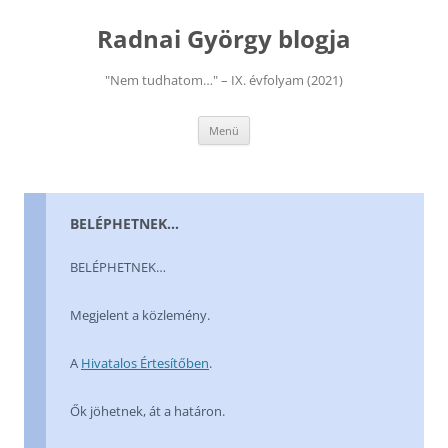
Kilépés
a
Radnai György blogja
tartalomba
"Nem tudhatom…" – IX. évfolyam (2021)
Menü
BELÉPHETNEK…
BELÉPHETNEK…
Megjelent a közlemény.
A
Hivatalos Értesítőben
.
Ők jöhetnek, át a határon.