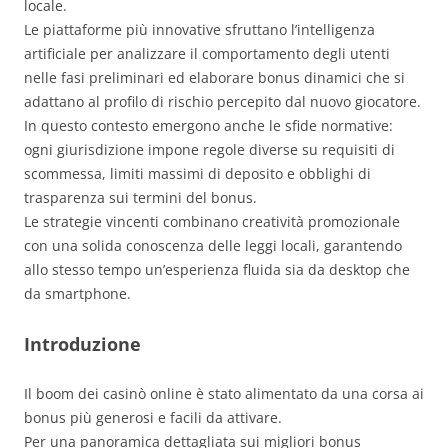
locale.
Le piattaforme più innovative sfruttano l’intelligenza
artificiale per analizzare il comportamento degli utenti
nelle fasi preliminari ed elaborare bonus dinamici che si
adattano al profilo di rischio percepito dal nuovo giocatore.
In questo contesto emergono anche le sfide normative:
ogni giurisdizione impone regole diverse su requisiti di
scommessa, limiti massimi di deposito e obblighi di
trasparenza sui termini del bonus.
Le strategie vincenti combinano creatività promozionale
con una solida conoscenza delle leggi locali, garantendo
allo stesso tempo un’esperienza fluida sia da desktop che
da smartphone.
Introduzione
Il boom dei casinò online è stato alimentato da una corsa ai
bonus più generosi e facili da attivare.
Per una panoramica dettagliata sui migliori bonus