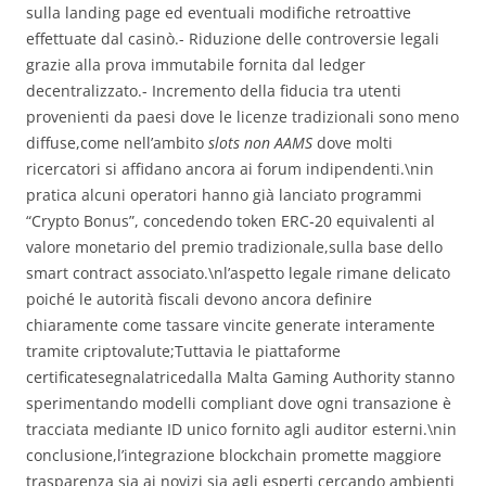
sulla landing page ed eventuali modifiche retroattive
effettuate dal casinò.- Riduzione delle controversie legali
grazie alla prova immutabile fornita dal ledger
decentralizzato.- Incremento della fiducia tra utenti
provenienti da paesi dove le licenze tradizionali sono meno
diffuse,
come nell’ambito
slots non AAMS
dove molti
ricercatori si affidano ancora ai forum indipendenti.\nin
pratica alcuni operatori hanno già lanciato programmi
“Crypto Bonus”, concedendo token ERC‑20 equivalenti al
valore monetario del premio tradizionale,
sulla base dello
smart contract associato.\nl’aspetto legale rimane delicato
poiché le autorità fiscali devono ancora definire
chiaramente come tassare vincite generate interamente
tramite criptovalute;
Tuttavia le piattaforme
certificatesegnalatricedalla Malta Gaming Authority stanno
sperimentando modelli compliant dove ogni transazione è
tracciata mediante ID unico fornito agli auditor esterni.\nin
conclusione,l’integrazione blockchain promette maggiore
trasparenza sia ai novizi sia agli esperti cercando ambienti