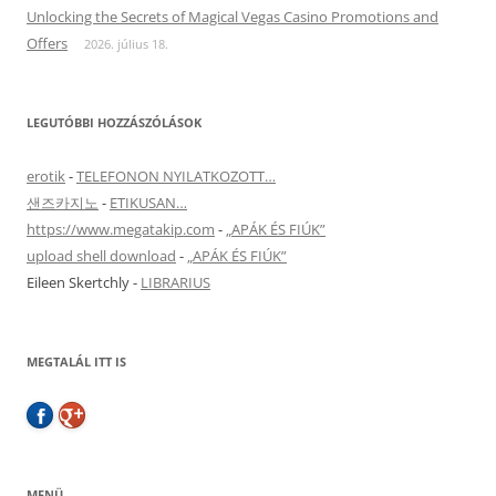
Unlocking the Secrets of Magical Vegas Casino Promotions and
Offers
2026. július 18.
LEGUTÓBBI HOZZÁSZÓLÁSOK
erotik
-
TELEFONON NYILATKOZOTT…
샌즈카지노
-
ETIKUSAN…
https://www.megatakip.com
-
„APÁK ÉS FIÚK”
upload shell download
-
„APÁK ÉS FIÚK”
Eileen Skertchly
-
LIBRARIUS
MEGTALÁL ITT IS
MENÜ