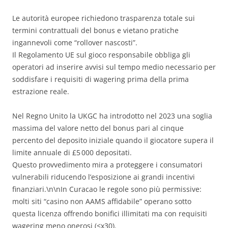
Le autorità europee richiedono trasparenza totale sui
termini contrattuali del bonus e vietano pratiche
ingannevoli come “rollover nascosti”.
Il Regolamento UE sul gioco responsabile obbliga gli
operatori ad inserire avvisi sul tempo medio necessario per
soddisfare i requisiti di wagering prima della prima
estrazione reale.
Nel Regno Unito la UKGC ha introdotto nel 2023 una soglia
massima del valore netto del bonus pari al cinque
percento del deposito iniziale quando il giocatore supera il
limite annuale di £5 000 depositati.
Questo provvedimento mira a proteggere i consumatori
vulnerabili riducendo l’esposizione ai grandi incentivi
finanziari.\n\nIn Curacao le regole sono più permissive:
molti siti “casino non AAMS affidabile” operano sotto
questa licenza offrendo bonifici illimitati ma con requisiti
wagering meno onerosi (<x30).