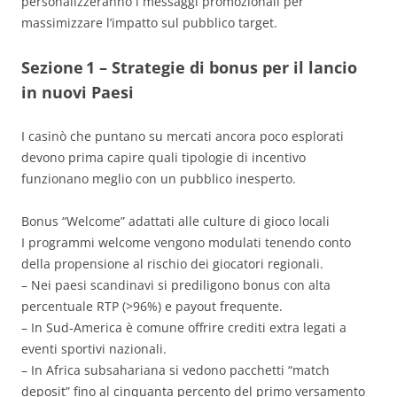
personalizzeranno i messaggi promozionali per
massimizzare l’impatto sul pubblico target.
Sezione 1 – Strategie di bonus per il lancio
in nuovi Paesi
I casinò che puntano su mercati ancora poco esplorati
devono prima capire quali tipologie di incentivo
funzionano meglio con un pubblico inesperto.
Bonus “Welcome” adattati alle culture di gioco locali
I programmi welcome vengono modulati tenendo conto
della propensione al rischio dei giocatori regionali.
– Nei paesi scandinavi si prediligono bonus con alta
percentuale RTP (>96%) e payout frequente.
– In Sud‑America è comune offrire crediti extra legati a
eventi sportivi nazionali.
– In Africa subsahariana si vedono pacchetti “match
deposit” fino al cinquanta percento del primo versamento