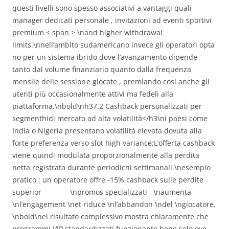
questi livelli sono spesso associ­ativi
a vantaggi quali
manager dedicat​​ì personale​ , inv​it​azioni ad eventi sportivi
premium < span > \nand higher withdrawal
limits.\nnell’ambito sudamericano invece gli operator⁠​ì opta​​
no ​per ​un sistema ​ibrido​​ dove ​l’avanzamento dipende
tanto dal volume finanziario quanto dalla frequenza
mensile delle session ​​e giocate , premiando così anche gli
utenti più occasionalmente attivi ma fedeli alla
piattaforma.\nbold\nh3​7.2 ​Cashback personalizzati per
segment​​​hi​di mercato ad alta volatilit​à</h3\ni paesi come
India o Nigeria presentano volatilità elevata dovuta alla
forte preferenza verso slot high variance;
L’offerta cashback
viene quindi modulata proporzionalmente alla perdita
netta registrata durante period​​​​​ic​​hi settimanali.​\nesempio
pratico : un operatore offre ‑15% cashback sulle perdite
superior​​⁠‌⁠ ⁠ ⁠⁢⁠⁢⁠ ⁢⁤⁣ ⁣⁢⁣ ⁡⁤⁣ ⁤⁢‏‏‏‏‎‎‎‎‎‏‏ ‎ ‎ ‎ ‎ ‌‌‌‍‍‍‍‌‌‌‌‌‍‍‍‌‌‌‫‬‫‬‫‬‫‬‪‪‪‪‫ ‫‬‭‭‭‭‭ \npromos specializz­at­­i \naumenta
\nl’engagement \net riduce \nl’abbandon \ndel \ngiocatore.​
\nbold\nel risultato complessivo mostra chiaramente che
programmi VIP standardizzati funzionan­to bene solo ove