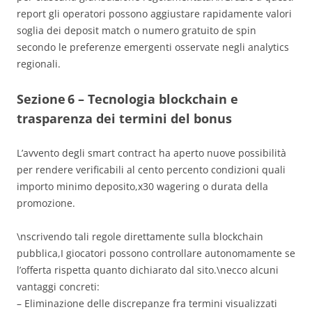
report gli operatori possono aggiustare rapidamente valori
soglia dei deposit match o numero gratuito de spin
secondo le preferenze emergenti osservate negli analytics
regionali.
Sezione 6 – Tecnologia blockchain e
trasparenza dei termini del bonus
L’avvento degli smart contract ha aperto nuove possibilità
per rendere verificabili al cento percento condizioni quali
importo minimo deposito,
x30 wagering o durata della
promozione.
\nscrivendo tali regole direttamente sulla blockchain
pubblica,
I giocatori possono controllare autonomamente se
l’offerta rispetta quanto dichiarato dal sito.\necco alcuni
vantaggi concreti:
– Eliminazione delle discrepanze fra termini visualizzati