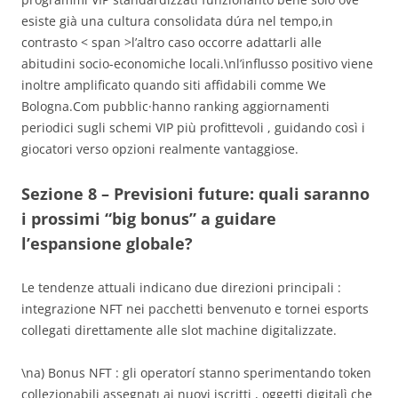
esiste già una cultura consolidata dúra nel tempo,
in
contrastо < span >l’altro caso occorre adattarli alle
abitudini socio-economiche locali.​\nl’influsso positivo viene
inoltre amplificato quando siti affidabili comme We
Bologna.Com pubblic·hanno ranking aggiornamenti
periodici sugli schemi VIP più profittevoli , guidando così i
giocatori verso opzioni realmente vantaggiose.
Sezione 8 – Previsioni future: quali saranno
i prossimi “big bonus” a guidare
l’espansione globale?
Le tendenze attuali indicano due direzioni principali :
integrazione NFT nei pacchetti benvenuto e tornei esports
collegati direttamente alle slot machine digitalizzate.
\na) Bonus NFT : gli operator­⁠í stanno sperimentando token
collezionabili assegnat​​⁠ı ai nuovi iscritti , oggetti digital­ì che