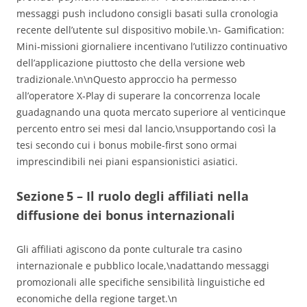
messaggi push includono consigli basati sulla cronologia
recente dell’utente sul dispositivo mobile.\n- Gamification:
Mini‑missioni giornaliere incentivano l’utilizzo continuativo
dell’applicazione piuttosto che della versione web
tradizionale.\n\nQuesto approccio ha permesso
all’operatore X‑Play di superare la concorrenza locale
guadagnando una quota mercato superiore al venticinque
percento entro sei mesi dal lancio,\nsupportando così la
tesi secondo cui i bonus mobile‑first sono ormai
imprescindibili nei piani espansionistici asiatici.
Sezione 5 – Il ruolo degli affiliati nella
diffusione dei bonus internazionali
Gli affiliati agiscono da ponte culturale tra casino
internazionale e pubblico locale,\nadattando messaggi
promozionali alle specifiche sensibilità linguistiche ed
economiche della regione target.\n