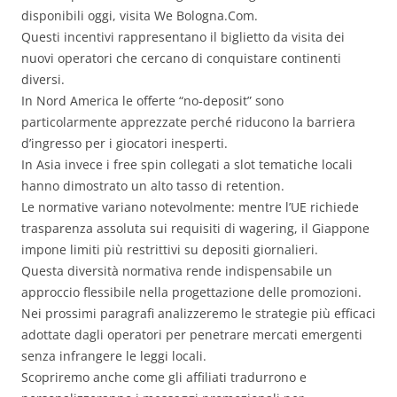
disponibili oggi, visita We Bologna.Com.
Questi incentivi rappresentano il biglietto da visita dei
nuovi operatori che cercano di conquistare continenti
diversi.
In Nord America le offerte “no‑deposit” sono
particolarmente apprezzate perché riducono la barriera
d’ingresso per i giocatori inesperti.
In Asia invece i free spin collegati a slot tematiche locali
hanno dimostrato un alto tasso di retention.
Le normative variano notevolmente: mentre l’UE richiede
trasparenza assoluta sui requisiti di wagering, il Giappone
impone limiti più restrittivi su depositi giornalieri.
Questa diversità normativa rende indispensabile un
approccio flessibile nella progettazione delle promozioni.
Nei prossimi paragrafi analizzeremo le strategie più efficaci
adottate dagli operatori per penetrare mercati emergenti
senza infrangere le leggi locali.
Scopriremo anche come gli affiliati tradurrono e