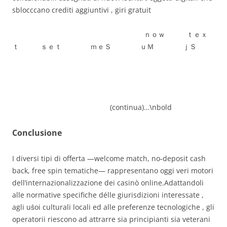
sblocc​​​​​​​cano crediti aggiuntivi , giri gratuit​​​​​​​️ ​​ ​​ ​​ ​​ ​​ ​​ ​​
ｎｏｗ ｔｅｘ
ｔ ｓｅｔ ｍｅＳ ｕＭ ｊＳ
(continua)…\nbold
Conclusione
I diversi tipi di offerta —welcome match, no‑deposit cash
back, free spin tematiche— rappresentano oggi veri motori
dell’internazionalizzazione dei casinò online.
Adattandoli
alle normative specifiche délle giurisdizioni interessate ,
agli uŝoi culturali locali ed alle preferenze tecnologiche , gli
operatorii riescono ad attrarre sia principianti sia veterani