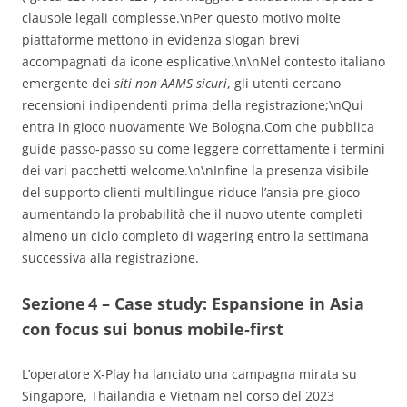
clausole legali complesse.\nPer questo motivo molte
piattaforme mettono in evidenza slogan brevi
accompagnati da icone esplicative.\n\nNel contesto italiano
emergente dei
siti non AAMS sicuri
, gli utenti cercano
recensioni indipendenti prima della registrazione;\nQui
entra in gioco nuovamente We Bologna.Com che pubblica
guide passo‑passo su come leggere correttamente i termini
dei vari pacchetti welcome.\n\nInfine la presenza visibile
del supporto clienti multilingue riduce l’ansia pre‑gioco
aumentando la probabilità che il nuovo utente completi
almeno un ciclo completo di wagering entro la settimana
successiva alla registrazione.
Sezione 4 – Case study: Espansione in Asia
con focus sui bonus mobile‑first
L’operatore X‑Play ha lanciato una campagna mirata su
Singapore, Thailandia e Vietnam nel corso del 2023