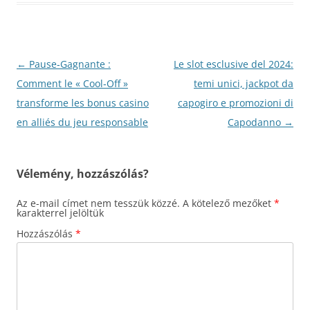
Bejegyzés
←
Pause‑Gagnante :
Le slot esclusive del 2024:
navigáció
Comment le « Cool‑Off »
temi unici, jackpot da
transforme les bonus casino
capogiro e promozioni di
en alliés du jeu responsable
Capodanno
→
Vélemény, hozzászólás?
Az e-mail címet nem tesszük közzé.
A kötelező mezőket
*
karakterrel jelöltük
Hozzászólás
*