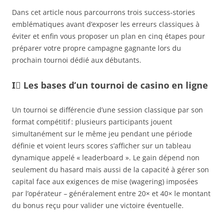
Dans cet article nous parcourrons trois success‑stories
emblématiques avant d’exposer les erreurs classiques à
éviter et enfin vous proposer un plan en cinq étapes pour
préparer votre propre campagne gagnante lors du
prochain tournoi dédié aux débutants.
I️⃣ Les bases d’un tournoi de casino en ligne
Un tournoi se différencie d’une session classique par son
format compétitif : plusieurs participants jouent
simultanément sur le même jeu pendant une période
définie et voient leurs scores s’afficher sur un tableau
dynamique appelé « leaderboard ». Le gain dépend non
seulement du hasard mais aussi de la capacité à gérer son
capital face aux exigences de mise (wagering) imposées
par l’opérateur – généralement entre 20× et 40× le montant
du bonus reçu pour valider une victoire éventuelle.