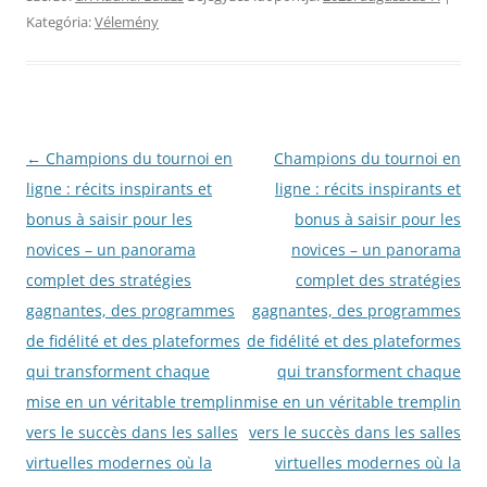
Kategória:
Vélemény
Bejegyzés
←
Champions du tournoi en
Champions du tournoi en
navigáció
ligne : récits inspirants et
ligne : récits inspirants et
bonus à saisir pour les
bonus à saisir pour les
novices – un panorama
novices – un panorama
complet des stratégies
complet des stratégies
gagnantes, des programmes
gagnantes, des programmes
de fidélité et des plateformes
de fidélité et des plateformes
qui transforment chaque
qui transforment chaque
mise en un véritable tremplin
mise en un véritable tremplin
vers le succès dans les salles
vers le succès dans les salles
virtuelles modernes où la
virtuelles modernes où la