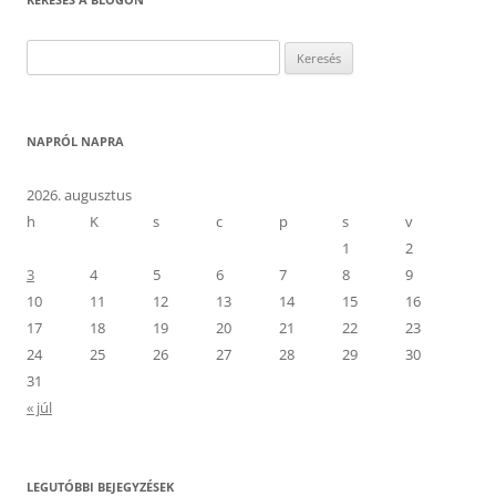
Keresés:
NAPRÓL NAPRA
2026. augusztus
h
K
s
c
p
s
v
1
2
3
4
5
6
7
8
9
10
11
12
13
14
15
16
17
18
19
20
21
22
23
24
25
26
27
28
29
30
31
« júl
LEGUTÓBBI BEJEGYZÉSEK