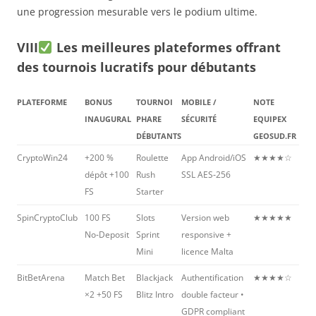
une progression mesurable vers le podium ultime.
VIII
Les meilleures plateformes offrant
des tournois lucratifs pour débutants
PLATEFORME
BONUS
TOURNOI
MOBILE /
NOTE
INAUGURAL
PHARE
SÉCURITÉ
EQUIPEX
DÉBUTANTS
GEOSUD.FR
CryptoWin24
+200 %
Roulette
App Android/iOS
★★★★☆
dépôt +100
Rush
SSL AES‑256
FS
Starter
SpinCryptoClub
100 FS
Slots
Version web
★★★★★
No‑Deposit
Sprint
responsive +
Mini
licence Malta
BitBetArena
Match Bet
Blackjack
Authentification
★★★★☆
×2 +50 FS
Blitz Intro
double facteur •
GDPR compliant