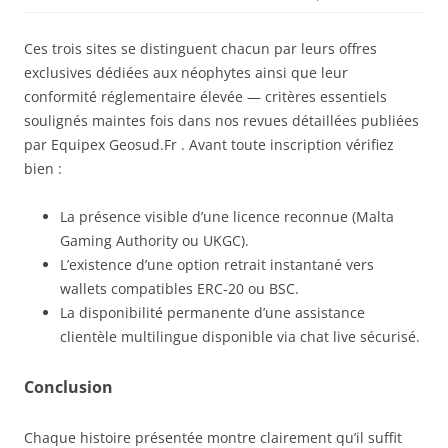
Ces trois sites se distinguent chacun par leurs offres
exclusives dédiées aux néophytes ainsi que leur
conformité réglementaire élevée — critères essentiels
soulignés maintes fois dans nos revues détaillées publiées
par Equipex Geosud.Fr . Avant toute inscription vérifiez
bien :
La présence visible d’une licence reconnue (Malta
Gaming Authority ou UKGC).
L’existence d’une option retrait instantané vers
wallets compatibles ERC‑20 ou BSC.
La disponibilité permanente d’une assistance
clientèle multilingue disponible via chat live sécurisé.
Conclusion
Chaque histoire présentée montre clairement qu’il suffit