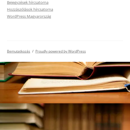
Bejegyzések hírcsatorna
Hozzászólások hírcsatorna
WordPress Magyarország
Bemutatkozás
Proudly powered by WordPress