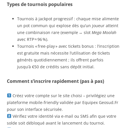
Types de tournois populaires
Tournois à jackpot progressif : chaque mise alimente
un pot commun qui explose dès qu’un joueur atteint
une combinaison rare (exemple → slot
Mega Moolah
avec RTP ≈ 96 %).
Tournois « free‑play » avec tickets bonus : l’inscription
est gratuite mais nécessite l’utilisation de tickets
générés quotidiennement ; ils offrent parfois
jusqu’à €50 de crédits sans dépôt initial.
Comment s’inscrire rapidement (pas à pas)
Créez votre compte sur le site choisi – privilégiez une
plateforme mobile‑friendly validée par Equipex Geosud.Fr
pour son interface sécurisée.
Vérifiez votre identité via e‑mail ou SMS afin que votre
solde soit débloqué avant le lancement du tournoi.