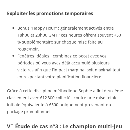
Exploiter les promotions temporaires
Bonus “Happy Hour” : généralement activés entre
18h00 et 20h00 GMT ; ces heures offrent souvent +50
% supplémentaire sur chaque mise faite au
rouge/noir.
Fenêtres idéales : combinez ce boost avec vos
périodes où vous avez déjà accumulé plusieurs
victoires afin que l’impact marginal soit maximal tout
en respectant votre planification financière.
Grâce à cette discipline méthodique Sophie a fini deuxième
classement avec €12 300 collectés contre une mise totale
initiale équivalente à €500 uniquement provenant du
package promotionnel.
V️⃣ Étude de cas n°3 : Le champion multi‑jeu