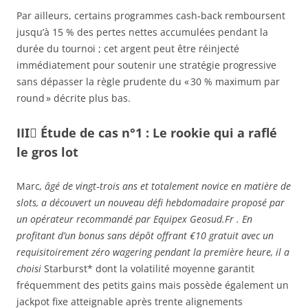
Par ailleurs, certains programmes cash‑back remboursent
jusqu’à 15 % des pertes nettes accumulées pendant la
durée du tournoi ; cet argent peut être réinjecté
immédiatement pour soutenir une stratégie progressive
sans dépasser la règle prudente du « 30 % maximum par
round » décrite plus bas.
III️⃣ Étude de cas n°1 : Le rookie qui a raflé
le gros lot
Marc
, âgé de vingt‑trois ans et totalement novice en matière de
slots, a découvert un nouveau défi hebdomadaire proposé par
un opérateur recommandé par Equipex Geosud.Fr . En
profitant d’un bonus sans dépôt offrant €10 gratuit avec un
requisitoirement zéro wagering pendant la première heure, il a
choisi
Starburst* dont la volatilité moyenne garantit
fréquemment des petits gains mais possède également un
jackpot fixe atteignable après trente alignements