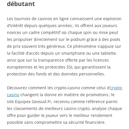
débutant
Les tournois de casinos en ligne connaissent une explosion
d’intérêt depuis quelques années ; ils offrent aux joueurs
novices un cadre compétitif où chaque spin ou mise peut
les propulser directement sur le podium grâce à des pools
de prix souvent très généreux. Ce phénomène s’appuie sur
la facilité d’accès depuis un smartphone ou une tablette,
ainsi que sur la transparence offerte par les licences
européennes et les protocoles SSL qui garantissent la
protection des fonds et des données personnelles.
Découvrez comment les crypto‑casino comme celui d’
crypto
casino
changent la donne en matière de promotions ; le
site Equipex Geosud.Fr, reconnu comme référence parmi
les classements de meilleurs casino crypto, analyse chaque
offre pour guider le joueur vers le meilleur rendement
possible sans compromettre sa sécurité financière.