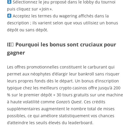
Sélectionnez le jeu proposé dans le lobby du tournoi
puis cliquez sur « Join ».
Acceptez les termes du wagering affichés dans la
description ; ils varient selon que vous utilisiez un bonus
dépôt ou sans dépôt.
II️⃣ Pourquoi les bonus sont cruciaux pour
gagner
Les offres promotionnelles constituent le carburant qui
permet aux néophytes d’élargir leur bankroll sans risquer
leurs propres fonds dès le départ. Un bonus d’inscription
typique chez les meilleurs crypto casinos offre jusqu’à 200
% sur le premier dépôt + 30 tours gratuits sur une machine
à haute volatilité comme
Gonzo’s Quest
. Ces crédits
supplémentaires augmentent le nombre total de mises
possibles, ce qui améliore statistiquement vos chances
d’atteindre les seuils élevés du leaderboard.