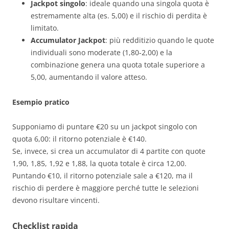
Jackpot singolo
: ideale quando una singola quota è
estremamente alta (es. 5,00) e il rischio di perdita è
limitato.
Accumulator Jackpot
: più redditizio quando le quote
individuali sono moderate (1,80‑2,00) e la
combinazione genera una quota totale superiore a
5,00, aumentando il valore atteso.
Esempio pratico
Supponiamo di puntare €20 su un jackpot singolo con
quota 6,00: il ritorno potenziale è €140.
Se, invece, si crea un accumulator di 4 partite con quote
1,90, 1,85, 1,92 e 1,88, la quota totale è circa 12,00.
Puntando €10, il ritorno potenziale sale a €120, ma il
rischio di perdere è maggiore perché tutte le selezioni
devono risultare vincenti.
Checklist rapida