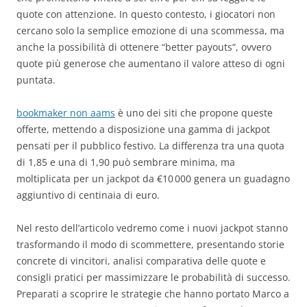
quote con attenzione. In questo contesto, i giocatori non
cercano solo la semplice emozione di una scommessa, ma
anche la possibilità di ottenere “better payouts”, ovvero
quote più generose che aumentano il valore atteso di ogni
puntata.
bookmaker non aams
è uno dei siti che propone queste
offerte, mettendo a disposizione una gamma di jackpot
pensati per il pubblico festivo. La differenza tra una quota
di 1,85 e una di 1,90 può sembrare minima, ma
moltiplicata per un jackpot da €10 000 genera un guadagno
aggiuntivo di centinaia di euro.
Nel resto dell’articolo vedremo come i nuovi jackpot stanno
trasformando il modo di scommettere, presentando storie
concrete di vincitori, analisi comparativa delle quote e
consigli pratici per massimizzare le probabilità di successo.
Preparati a scoprire le strategie che hanno portato Marco a