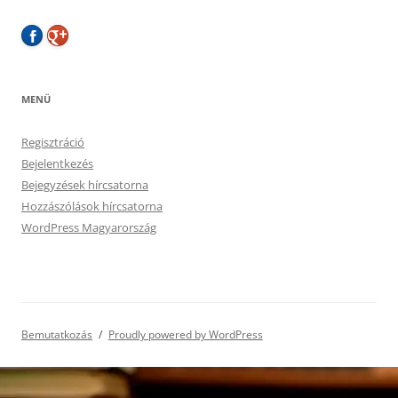
MENÜ
Regisztráció
Bejelentkezés
Bejegyzések hírcsatorna
Hozzászólások hírcsatorna
WordPress Magyarország
Bemutatkozás
Proudly powered by WordPress