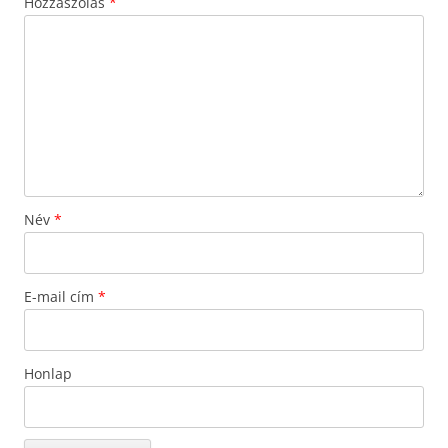
Hozzászólás
*
Név
*
E-mail cím
*
Honlap