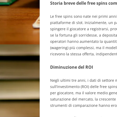
Storia breve delle free spins co
Le free spins sono nate nei primi anni
piattaforme di slot. Inizialmente, un p
spingere il giocatore a registrarsi, p
se la fortuna gli sorridesse, a deposit
operatori hanno aumentato la quantit
(wagering) più complessi, ma il modello
ricevono la stessa offerta, indipend
Diminuzione del ROI
Negli ultimi tre anni, i dati di settor
sull’investimento (ROI) delle free spi
per giocatore, ma il valore medio gener
saturazione del mercato, la crescente 
strumenti di comparazione hanno eros