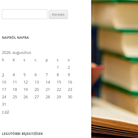
Keresés:
NAPRÓL NAPRA
2026. augusztus
h
K
s
c
p
s
v
1
2
3
4
5
6
7
8
9
10
11
12
13
14
15
16
17
18
19
20
21
22
23
24
25
26
27
28
29
30
31
« júl
LEGUTÓBBI BEJEGYZÉSEK