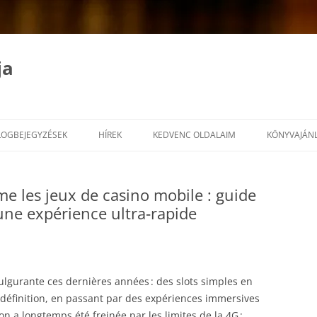
ja
LOGBEJEGYZÉSEK
HÍREK
KEDVENC OLDALAIM
KÖNYVAJÁN
 les jeux de casino mobile : guide
’une expérience ultra‑rapide
ulgurante ces dernières années : des slots simples en
e définition, en passant par des expériences immersives
n a longtemps été freinée par les limites de la 4G :