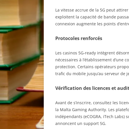
La vitesse accrue de la 5G peut attire
exploitent la capacité de bande passan
connexion augmente les points d’entré
Protocoles renforcés
Les casinos 5G‑ready intègrent désorm
nécessaires à l’établissement d’une con
protection. Certains opérateurs propo
trafic du mobile jusqu’au serveur de j
Vérification des licences et audi
Avant de s’inscrire, consultez les lice
la Malta Gaming Authority. Les platef
indépendants (eCOGRA, iTech Labs) son
annoncent un support 5G.