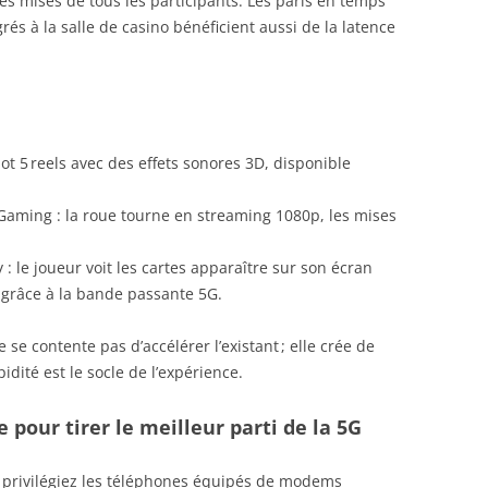
s mises de tous les participants. Les paris en temps
rés à la salle de casino bénéficient aussi de la latence
ot 5 reels avec des effets sonores 3D, disponible
Gaming : la roue tourne en streaming 1080p, les mises
: le joueur voit les cartes apparaître sur son écran
, grâce à la bande passante 5G.
se contente pas d’accélérer l’existant ; elle crée de
dité est le socle de l’expérience.
pour tirer le meilleur parti de la 5G
 privilégiez les téléphones équipés de modems