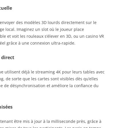
tuelle
 envoyer des modèles 3D lourds directement sur le
e local. Imaginez un slot où le joueur place
le et voit les rouleaux s’élever en 3D, ou un casino VR
éel grâce à une connexion ultra‑rapide.
 direct
 utilisent déjà le streaming 4K pour leurs tables avec
ng, de sorte que les cartes sont visibles dès qu’elles
que de désynchronisation et améliore la confiance du
nisées
enant être mis à jour à la milliseconde près, grâce à