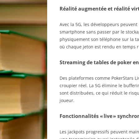
Réalité augmentée et réalité vir
Avec la 5G, les développeurs peuvent
smartphone sans passer par le stockag
physiquement son téléphone sur la tab
où chaque jeton est rendu en temps r
Streaming de tables de poker en
Des plateformes comme PokerStars Live
croupier réel. La 5G élimine le bufferi
sont distribuées, ce qui réduit le ris
joueur.
Fonctionnalités « live » synchro
Les jackpots progressifs peuvent maint