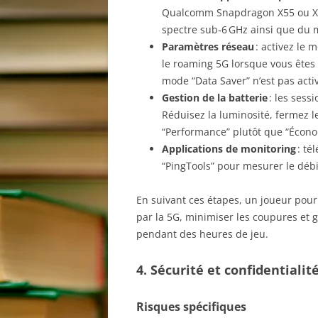
Qualcomm Snapdragon X55 ou X6
spectre sub‑6 GHz ainsi que du 
Paramètres réseau
: activez le 
le roaming 5G lorsque vous êtes à
mode “Data Saver” n’est pas activé
Gestion de la batterie
: les sess
Réduisez la luminosité, fermez le
“Performance” plutôt que “Écono
Applications de monitoring
: té
“PingTools” pour mesurer le débi
En suivant ces étapes, un joueur pour
par la 5G, minimiser les coupures et
pendant des heures de jeu.
4. Sécurité et confidentiali
Risques spécifiques