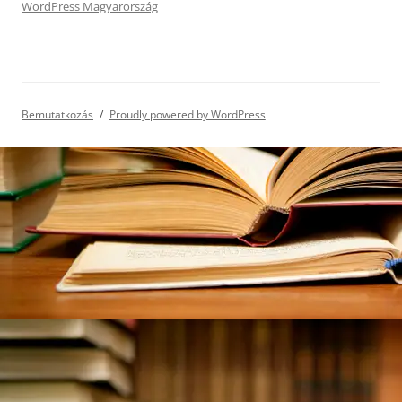
WordPress Magyarország
Bemutatkozás
Proudly powered by WordPress