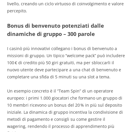
livello, creando un ciclo virtuoso di coinvolgimento e valore
percepito.
Bonus di benvenuto potenziati dalle
dinamiche di gruppo – 300 parole
I casinò più innovativi collegano i bonus di benvenuto a
missioni di gruppo. Un tipico “welcome pack” può includere
100 € di credito più 50 giri gratuiti, ma per sbloccarli il
nuovo utente deve partecipare a una chat di benvenuto e
completare una sfida di 5 minuti su una slot a tema.
Un esempio concreto è il “Team Spin” di un operatore
europeo: i primi 1.000 giocatori che formano un gruppo di
10 membri ricevono un bonus del 20 % in più sul deposito
iniziale. La dinamica di gruppo incentiva la condivisione di
metodi di pagamento e consigli su come gestire il
wagering, rendendo il processo di apprendimento più