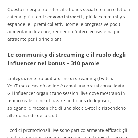
Questa sinergia tra referral e bonus social crea un effetto a
catena: più utenti vengono introdotti, più la community si
espande, e i premi collettivi (come le progressive pool)
aumentano di valore, rendendo l’intero ecosistema più
attraente per i principianti.
Le community di streaming e il ruolo degli
influencer nei bonus – 310 parole
L’integrazione tra piattaforme di streaming (Twitch,
YouTube) e casinò online è ormai una prassi consolidata.
Gli influencer organizzano sessioni live dove mostrano in
tempo reale come utilizzare un bonus di deposito,
spiegano le meccaniche di una slot a 5‑reel e rispondono
alle domande della chat.
I codici promozionali live sono particolarmente efficaci: gli
spettatori inseriscono un codice durante la registrazione e