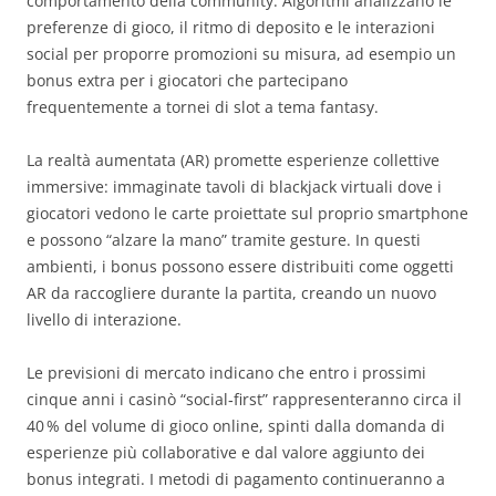
comportamento della community. Algoritmi analizzano le
preferenze di gioco, il ritmo di deposito e le interazioni
social per proporre promozioni su misura, ad esempio un
bonus extra per i giocatori che partecipano
frequentemente a tornei di slot a tema fantasy.
La realtà aumentata (AR) promette esperienze collettive
immersive: immaginate tavoli di blackjack virtuali dove i
giocatori vedono le carte proiettate sul proprio smartphone
e possono “alzare la mano” tramite gesture. In questi
ambienti, i bonus possono essere distribuiti come oggetti
AR da raccogliere durante la partita, creando un nuovo
livello di interazione.
Le previsioni di mercato indicano che entro i prossimi
cinque anni i casinò “social‑first” rappresenteranno circa il
40 % del volume di gioco online, spinti dalla domanda di
esperienze più collaborative e dal valore aggiunto dei
bonus integrati. I metodi di pagamento continueranno a