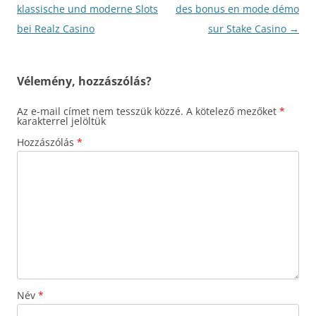
navigáció
klassische und moderne Slots
des bonus en mode démo
bei Realz Casino
sur Stake Casino
→
Vélemény, hozzászólás?
Az e-mail címet nem tesszük közzé.
A kötelező mezőket
*
karakterrel jelöltük
Hozzászólás
*
Név
*