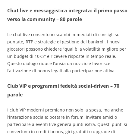
Chat live e messaggistica integrata: il primo passo
verso la community – 80 parole
Le chat live consentono scambi immediati di consigli su
puntate, RTP e strategie di gestione del bankroll. I nuovi
giocatori possono chiedere “qual è la volatilità migliore per
un budget di 10 €?” e ricevere risposte in tempo reale.
Questo dialogo riduce l’ansia da novizio e favorisce
l’attivazione di bonus legati alla partecipazione attiva.
Club VIP e programmi fedeltà social‑driven – 70
parole
I club VIP moderni premiano non solo la spesa, ma anche
l’interazione sociale: postare in forum, invitare amici o
partecipare a eventi live genera punti extra. Questi punti si
convertono in crediti bonus, giri gratuiti o upgrade di