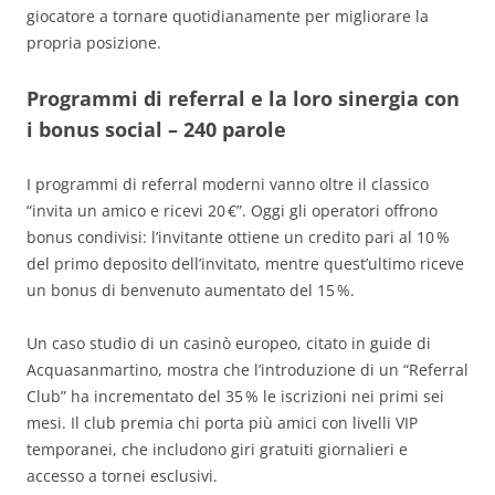
giocatore a tornare quotidianamente per migliorare la
propria posizione.
Programmi di referral e la loro sinergia con
i bonus social – 240 parole
I programmi di referral moderni vanno oltre il classico
“invita un amico e ricevi 20 €”. Oggi gli operatori offrono
bonus condivisi: l’invitante ottiene un credito pari al 10 %
del primo deposito dell’invitato, mentre quest’ultimo riceve
un bonus di benvenuto aumentato del 15 %.
Un caso studio di un casinò europeo, citato in guide di
Acquasanmartino, mostra che l’introduzione di un “Referral
Club” ha incrementato del 35 % le iscrizioni nei primi sei
mesi. Il club premia chi porta più amici con livelli VIP
temporanei, che includono giri gratuiti giornalieri e
accesso a tornei esclusivi.