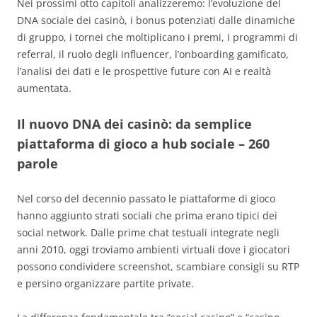
Nei prossimi otto capitoli analizzeremo: l’evoluzione del
DNA sociale dei casinò, i bonus potenziati dalle dinamiche
di gruppo, i tornei che moltiplicano i premi, i programmi di
referral, il ruolo degli influencer, l’onboarding gamificato,
l’analisi dei dati e le prospettive future con AI e realtà
aumentata.
Il nuovo DNA dei casinò: da semplice
piattaforma di gioco a hub sociale – 260
parole
Nel corso del decennio passato le piattaforme di gioco
hanno aggiunto strati sociali che prima erano tipici dei
social network. Dalle prime chat testuali integrate negli
anni 2010, oggi troviamo ambienti virtuali dove i giocatori
possono condividere screenshot, scambiare consigli su RTP
e persino organizzare partite private.