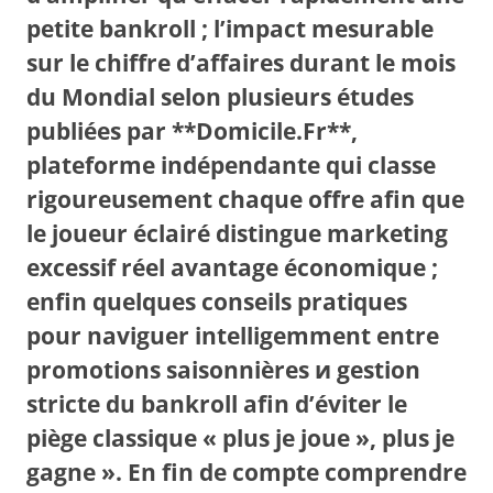
petite bankroll ; l’impact mesurable
sur le chiffre d’affaires durant le mois
du Mondial selon plusieurs études
publiées par **Domicile.Fr**,
plateforme indépendante qui classe
rigoureusement chaque offre afin que
le joueur éclairé distingue marketing
excessif réel avantage économique ;
enfin quelques conseils pratiques
pour naviguer intelligemment entre
promotions saisonnières и gestion
stricte du bankroll afin d’éviter le
piège classique « plus je joue », plus je
gagne ». En fin de compte comprendre