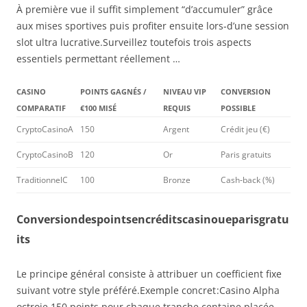
À première vue il suffit simplement “d’accumuler” grâce
aux mises sportives puis profiter ensuite lors‐d’une session
slot ultra lucrative.Surveillez toutefois trois aspects
essentiels permettant réellement …
CASINO
POINTS GAGNÉS /
NIVEAU VIP
CONVERSION
COMPARATIF
€100 MISÉ
REQUIS
POSSIBLE
CryptoCasinoA
150
Argent
Crédit jeu (€)
CryptoCasinoB
120
Or
Paris gratuits
TraditionnelC
100
Bronze
Cash‑back (%)
Conversiondespointsencréditscasinoueparisgratu
its
Le principe général consiste à attribuer un coefficient fixe
suivant votre style préféré.Exemple concret :Casino Alpha
octroie 150 points pour chaque tranche centaine placée