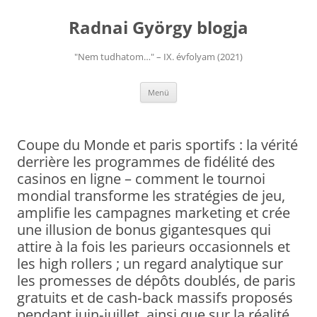
Kilépés
a
Radnai György blogja
tartalomba
"Nem tudhatom…" – IX. évfolyam (2021)
Menü
Coupe du Monde et paris sportifs : la vérité
derrière les programmes de fidélité des
casinos en ligne – comment le tournoi
mondial transforme les stratégies de jeu,
amplifie les campagnes marketing et crée
une illusion de bonus gigantesques qui
attire à la fois les parieurs occasionnels et
les high rollers ; un regard analytique sur
les promesses de dépôts doublés, de paris
gratuits et de cash‑back massifs proposés
pendant juin‑juillet, ainsi que sur la réalité