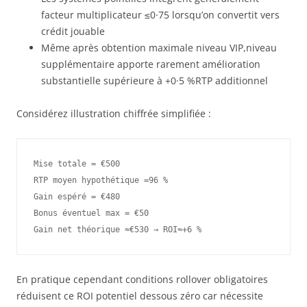
facteur multiplicateur ≤0·75 lorsqu’on convertit vers
crédit jouable
Même après obtention maximale niveau VIP,niveau
supplémentaire apporte rarement amélioration
substantielle supérieure à +0·5 %RTP additionnel
Considérez illustration chiffrée simplifiée :
Mise totale = €500    

RTP moyen hypothétique =96 %    

Gain espéré = €480    

Bonus éventuel max = €50    

En pratique cependant conditions rollover obligatoires
réduisent ce ROI potentiel dessous zéro car nécessite