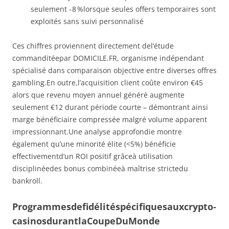
seulement ‑ 8 %lorsque seules offers temporaires sont
exploités sans suivi personnalisé
Ces chiffres proviennent directement del’étude
commanditéepar DOMICILE.FR, organisme indépendant
spécialisé dans comparaison objective entre diverses offres
gambling.En outre,l’acquisition client coûte environ €45
alors que revenu moyen annuel généré augmente
seulement €12 durant période courte – démontrant ainsi
marge bénéficiaire compressée malgré volume apparent
impressionnant.Une analyse approfondie montre
également qu’une minorité élite (<5%) bénéficie
effectivementd’un ROI positif grâceà utilisation
disciplinéedes bonus combinéeà maîtrise strictedu
bankroll.​
Programmesdefidélitéspécifiquesauxcrypto‑
casinosdurantlaCoupeDuMonde