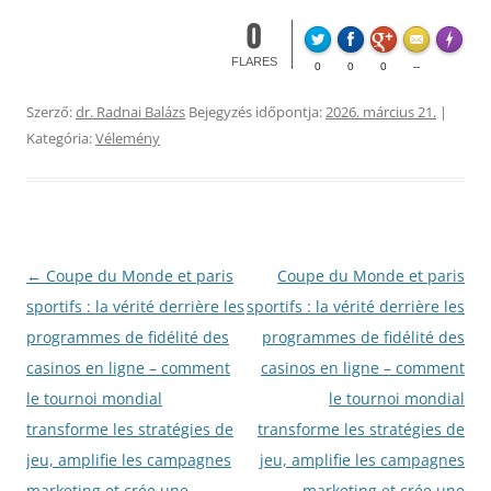
0
Made wi
FLARES
0
0
0
--
Szerző:
dr. Radnai Balázs
Bejegyzés időpontja:
2026. március 21.
|
Kategória:
Vélemény
Bejegyzés
←
Coupe du Monde et paris
Coupe du Monde et paris
navigáció
sportifs : la vérité derrière les
sportifs : la vérité derrière les
programmes de fidélité des
programmes de fidélité des
casinos en ligne – comment
casinos en ligne – comment
le tournoi mondial
le tournoi mondial
transforme les stratégies de
transforme les stratégies de
jeu, amplifie les campagnes
jeu, amplifie les campagnes
marketing et crée une
marketing et crée une