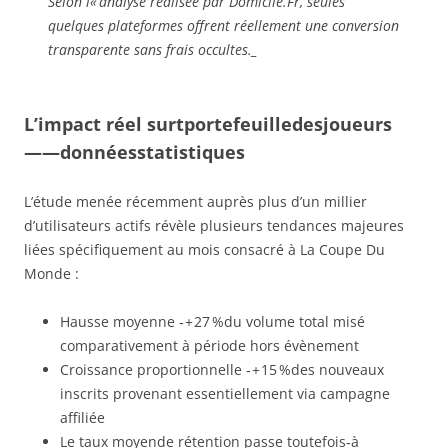
Selon l« analyse réalisée par Domicile.Fr, seules
quelques plateformes offrent réellement une conversion
transparente sans frais occultes._
L’impact réel surtportefeuilledesjoueurs
——donnéesstatistiques
L’étude menée récemment auprès plus d’un millier
d’utilisateurs actifs révèle plusieurs tendances majeures
liées spécifiquement au mois consacré à La Coupe Du
Monde :
Hausse moyenne ‑ + 27 %du volume total misé
comparativement à période hors évènement
Croissance proportionnelle ‑ + 15 %des nouveaux
inscrits provenant essentiellement via campagne
affiliée
Le taux moyende rétention passe toutefois‐à