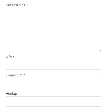
Hozzászólás
*
Név
*
E-mail cím
*
Honlap