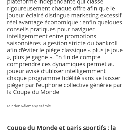
plateforme indépendante qui classe
rigoureusement chaque offre afin que le
joueur éclairé distingue marketing excessif
réel avantage économique ; enfin quelques
conseils pratiques pour naviguer
intelligemment entre promotions
saisonnières и gestion stricte du bankroll
afin d’éviter le piège classique « plus je joue
», plus je gagne ». En fin de compte
comprendre ces dynamiques permet au
joueur avisé d’utiliser intelligemment
chaque programme fidélité sans se laisser
piéger par l’euphorie collective générée par
la Coupe du Monde
Minden vélemény számít!
Coupe du Monde et paris sportifs : la