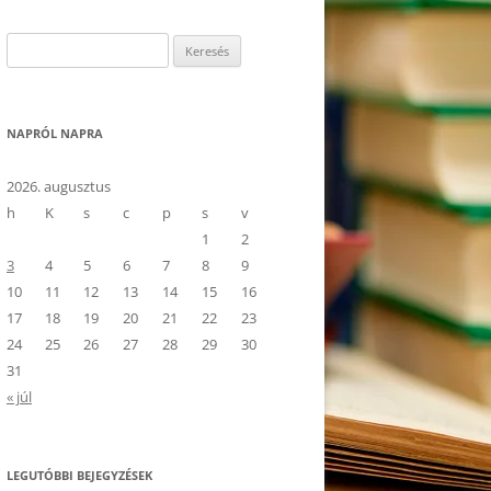
Keresés:
NAPRÓL NAPRA
2026. augusztus
h
K
s
c
p
s
v
1
2
3
4
5
6
7
8
9
10
11
12
13
14
15
16
17
18
19
20
21
22
23
24
25
26
27
28
29
30
31
« júl
LEGUTÓBBI BEJEGYZÉSEK