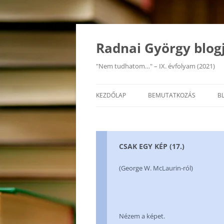
Kilépés
a
tartalomba
Radnai György blog
"Nem tudhatom…" – IX. évfolyam (2021)
KEZDŐLAP
BEMUTATKOZÁS
B
CSAK EGY KÉP (17.)
(George W. McLaurin-ról)
Nézem a képet.