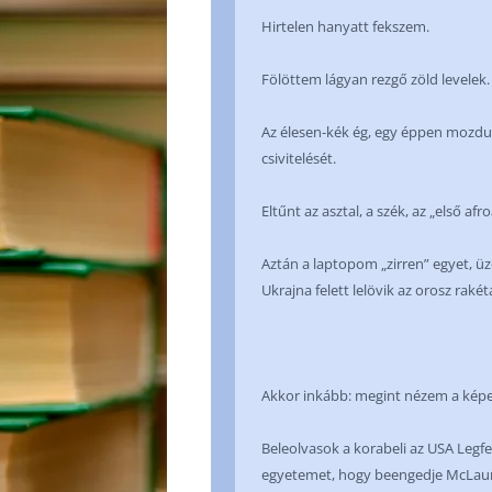
Hirtelen hanyatt fekszem.
Fölöttem lágyan rezgő zöld levelek.
Az élesen-kék ég, egy éppen mozdul
csivitelését.
Eltűnt az asztal, a szék, az „első afro
Aztán a laptopom „zirren” egyet, üze
Ukrajna felett lelövik az orosz raké
Akkor inkább: megint nézem a képe
Beleolvasok a korabeli az USA Legf
egyetemet, hogy beengedje McLaurint