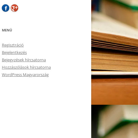
MENÜ
Regisztráció
Bejelentkezés
Bejegyzések hírcsatorna
Hozzászólások hírcsatorna
WordPress Magyarország