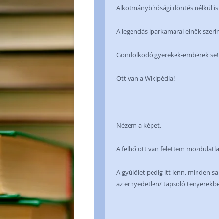
Alkotmánybírósági döntés nélkül is
A legendás iparkamarai elnök szerin
Gondolkodó gyerekek-emberek se!
Ott van a Wikipédia!
Nézem a képet.
A felhő ott van felettem mozdulatla
A gyűlölet pedig itt lenn, minden 
az ernyedetlen/ tapsoló tenyerekbe