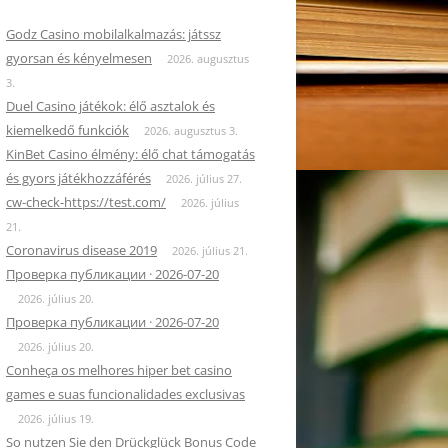
Godz Casino mobilalkalmazás: játssz
gyorsan és kényelmesen
2026. augusztus
3.
Duel Casino játékok: élő asztalok és
kiemelkedő funkciók
2026. augusztus 3.
KinBet Casino élmény: élő chat támogatás
és gyors játékhozzáférés
2026. július 27.
cw-check-https://test.com/
2026. július
21.
Coronavirus disease 2019
2026. július 21.
Проверка публикации · 2026-07-20
2026. július 20.
Проверка публикации · 2026-07-20
2026. július 20.
Conheça os melhores hiper bet casino
games e suas funcionalidades exclusivas
2026. július 19.
So nutzen Sie den Drückglück Bonus Code