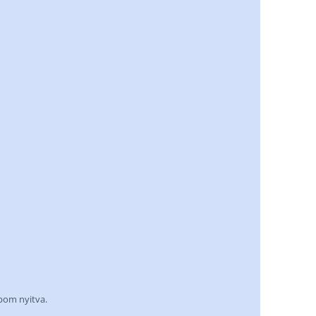
opom nyitva.