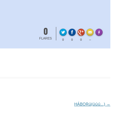
0
FLARE
Made with
More Info
FLARES
0
0
0
--
HÁBORú(úúú…)
→