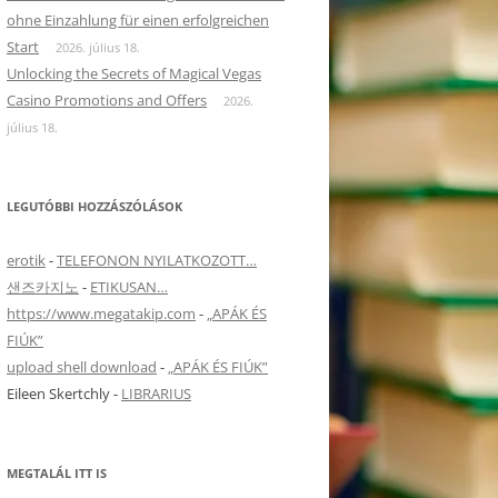
ohne Einzahlung für einen erfolgreichen
Start
2026. július 18.
Unlocking the Secrets of Magical Vegas
Casino Promotions and Offers
2026.
július 18.
LEGUTÓBBI HOZZÁSZÓLÁSOK
erotik
-
TELEFONON NYILATKOZOTT…
샌즈카지노
-
ETIKUSAN…
https://www.megatakip.com
-
„APÁK ÉS
FIÚK”
upload shell download
-
„APÁK ÉS FIÚK”
Eileen Skertchly
-
LIBRARIUS
MEGTALÁL ITT IS