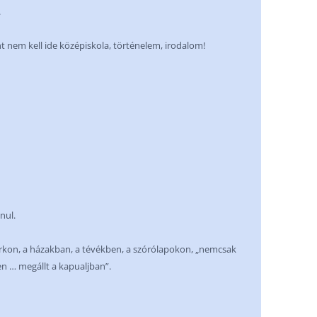
.
t nem kell ide középiskola, történelem, irodalom!
nul.
sarkon, a házakban, a tévékben, a szórólapokon, „nemcsak
n … megállt a kapualjban”.