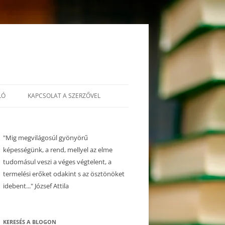
LÓ
KAPCSOLAT A SZERZŐVEL
"Mig megvilágosúl gyönyörű
képességünk, a rend, mellyel az elme
tudomásul veszi a véges végtelent, a
termelési erőket odakint s az ösztönöket
idebent..." József Attila
KERESÉS A BLOGON