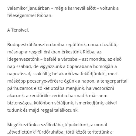
Valamikor januárban – még a karnevál előtt – voltunk a
feleségemmel Rióban.
A Tensivel.
Budapestről Amszterdamba repültünk, onnan tovább,
másnap a reggeli órákban érkeztünk Rióba, az
idegenvezetőnk – befelé a városba – azt mondta, az első
nap szabad, de vigyázzunk a Copacabana homokján a
napozással, csak állig betakaródzva feküdjünk ki, mert
másképp pecsenye-vörösre égünk a napon; a tengerparttal
párhuzamos első két utcába menjünk, ha vacsorázni
akarunk, a rendőrök szerint a harmadik már nem
biztonságos, különben sétáljunk, ismerkedjünk, akivel
tudunk és majd reggel találkozunk.
Megérkeztünk a szállodába, kipakoltunk, azonnal
„átvedlettünk” fürdőruhába, törülközőt terítettünk a