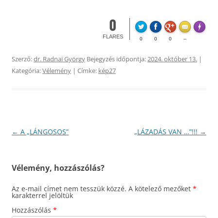
0
Made wi
FLARES
0
0
0
--
Szerző:
dr. Radnai György
Bejegyzés időpontja:
2024. október 13.
|
Kategória:
Vélemény
| Címke:
kép27
Bejegyzés
←
A „LÁNGOSOS”
„LÁZADÁS VAN …”!!!
→
navigáció
Vélemény, hozzászólás?
Az e-mail címet nem tesszük közzé.
A kötelező mezőket
*
karakterrel jelöltük
Hozzászólás
*