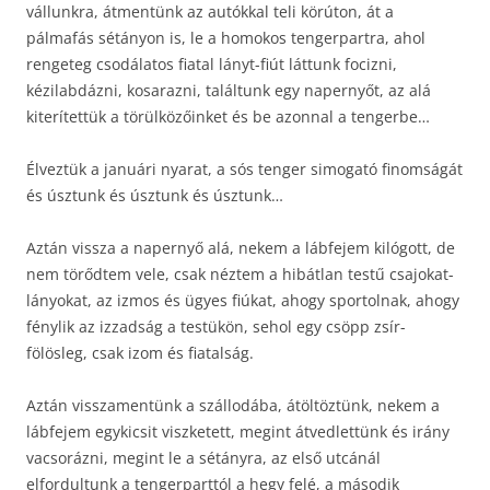
vállunkra, átmentünk az autókkal teli körúton, át a
pálmafás sétányon is, le a homokos tengerpartra, ahol
rengeteg csodálatos fiatal lányt-fiút láttunk focizni,
kézilabdázni, kosarazni, találtunk egy napernyőt, az alá
kiterítettük a törülközőinket és be azonnal a tengerbe…
Élveztük a januári nyarat, a sós tenger simogató finomságát
és úsztunk és úsztunk és úsztunk…
Aztán vissza a napernyő alá, nekem a lábfejem kilógott, de
nem törődtem vele, csak néztem a hibátlan testű csajokat-
lányokat, az izmos és ügyes fiúkat, ahogy sportolnak, ahogy
fénylik az izzadság a testükön, sehol egy csöpp zsír-
fölösleg, csak izom és fiatalság.
Aztán visszamentünk a szállodába, átöltöztünk, nekem a
lábfejem egykicsit viszketett, megint átvedlettünk és irány
vacsorázni, megint le a sétányra, az első utcánál
elfordultunk a tengerparttól a hegy felé, a második