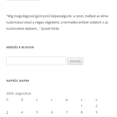
"Mig megvilágosúl gyönyörű képességünk, a rend, mellyel az elme
tudomásul veszi a véges végtelent, a termelési erőket odakint s az
ösztönöket idebent..." József Attila
KERESÉS A BLOGON
Keresés:
NAPRÓL NAPRA
2026. augusztus
h
K
s
c
p
s
v
1
2
3
4
5
6
7
8
9