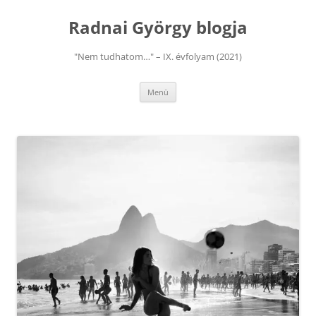
Kilépés
a
Radnai György blogja
tartalomba
"Nem tudhatom…" – IX. évfolyam (2021)
Menü