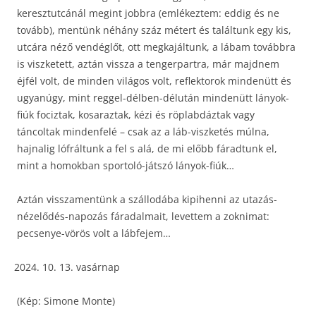
keresztutcánál megint jobbra (emlékeztem: eddig és ne
tovább), mentünk néhány száz métert és találtunk egy kis,
utcára néző vendéglőt, ott megkajáltunk, a lábam továbbra
is viszketett, aztán vissza a tengerpartra, már majdnem
éjfél volt, de minden világos volt, reflektorok mindenütt és
ugyanúgy, mint reggel-délben-délután mindenütt lányok-
fiúk fociztak, kosaraztak, kézi és röplabdáztak vagy
táncoltak mindenfelé – csak az a láb-viszketés múlna,
hajnalig lófráltunk a fel s alá, de mi előbb fáradtunk el,
mint a homokban sportoló-játszó lányok-fiúk…
Aztán visszamentünk a szállodába kipihenni az utazás-
nézelődés-napozás fáradalmait, levettem a zoknimat:
pecsenye-vörös volt a lábfejem…
10. 13. vasárnap
(Kép: Simone Monte)