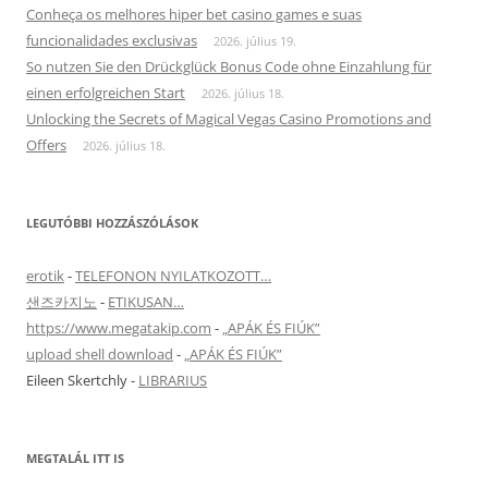
Conheça os melhores hiper bet casino games e suas
funcionalidades exclusivas
2026. július 19.
So nutzen Sie den Drückglück Bonus Code ohne Einzahlung für
einen erfolgreichen Start
2026. július 18.
Unlocking the Secrets of Magical Vegas Casino Promotions and
Offers
2026. július 18.
LEGUTÓBBI HOZZÁSZÓLÁSOK
erotik
-
TELEFONON NYILATKOZOTT…
샌즈카지노
-
ETIKUSAN…
https://www.megatakip.com
-
„APÁK ÉS FIÚK”
upload shell download
-
„APÁK ÉS FIÚK”
Eileen Skertchly
-
LIBRARIUS
MEGTALÁL ITT IS