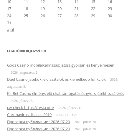
10
11
12
13
14
15
16
17
18
19
20
21
22
23
24
25
26
27
28
29
30
31
« júl
LEGUTÓBBI BEJEGYZÉSEK
Godz Casino mobilalkalmazás: játssz gyorsan és kényelmesen
2026. augusztus 3.
Duel Casino játékok: élő asztalok és kiemelkedő funkciók
2026.
augusztus 3.
KinBet Casino élmény: élő chat támogatás és gyors játékhozzáférés
2026. július 27.
cw-check-https://test.com/
2026. július 21.
Coronavirus disease 2019
2026. július 21.
Проверка публикации · 2026-07-20
2026. július 20.
Проверка публикации · 2026-07-20
2026. július 20.