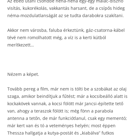
Az ebéd utáni csöndbe néha-néha egy-egy malac-disznó
visítás, kukorékolás, vakkantás harsant, de a csípős hideg
néma-mozdulatlanságát az se tudta darabokra szakítani.
Akkor nem városba, faluba érkeztünk, gáz-csatorna-kábel
tévé nem romolhatott még, a víz is a kerti kútból
merítkezett…
Nézem a képet.
Tovább pereg a film, már nem is tölti be a szobákat az olaj
szaga, amikor beindítjuk a fűtést; már a kocsibeálló alatt is
kockakövek vannak, a kocsi fölött már Jancsi-építette tető
van, ahogy a teraszok fölött is; még fönn a parabola
antenna a tetőn, de már funkciótlanul, csak egy mementó;
már kert van és tó a veteményes helyén; most éppen
Thessza hallgatja a kutya-postát és „kiabálva” futkos