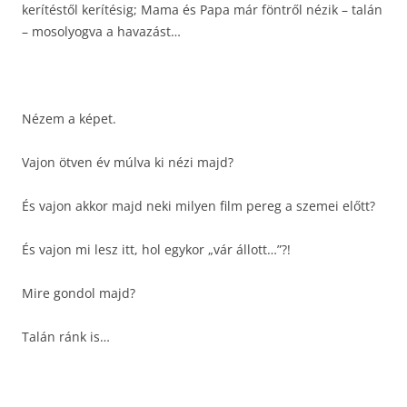
kerítéstől kerítésig; Mama és Papa már föntről nézik – talán
– mosolyogva a havazást…
Nézem a képet.
Vajon ötven év múlva ki nézi majd?
És vajon akkor majd neki milyen film pereg a szemei előtt?
És vajon mi lesz itt, hol egykor „vár állott…”?!
Mire gondol majd?
Talán ránk is…