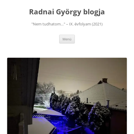
Kilépés
a
Radnai György blogja
tartalomba
"Nem tudhatom…" – IX. évfolyam (2021)
Menü