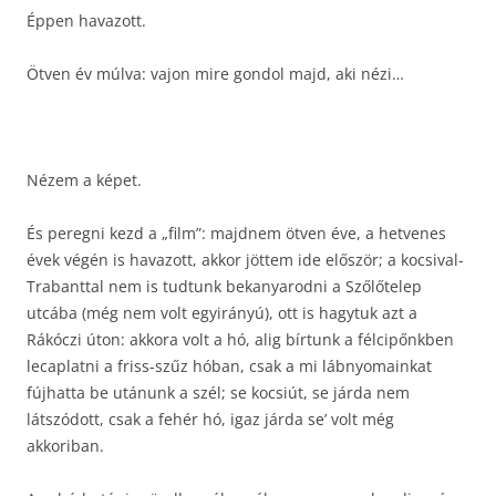
Éppen havazott.
Ötven év múlva: vajon mire gondol majd, aki nézi…
Nézem a képet.
És peregni kezd a „film”: majdnem ötven éve, a hetvenes
évek végén is havazott, akkor jöttem ide először; a kocsival-
Trabanttal nem is tudtunk bekanyarodni a Szőlőtelep
utcába (még nem volt egyirányú), ott is hagytuk azt a
Rákóczi úton: akkora volt a hó, alig bírtunk a félcipőnkben
lecaplatni a friss-szűz hóban, csak a mi lábnyomainkat
fújhatta be utánunk a szél; se kocsiút, se járda nem
látszódott, csak a fehér hó, igaz járda se’ volt még
akkoriban.