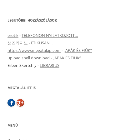
LEGUTÓBBI HOZZÁSZÓLÁSOK
erotik
-
TELEFONON NYILATKOZOTT…
샌즈카지노
-
ETIKUSAN…
https://www.megatakip.com
-
„APÁK ÉS FIÚK”
upload shell download
-
„APÁK ÉS FIÚK”
Eileen Skertchly
-
LIBRARIUS
MEGTALÁL ITT IS
MENÜ