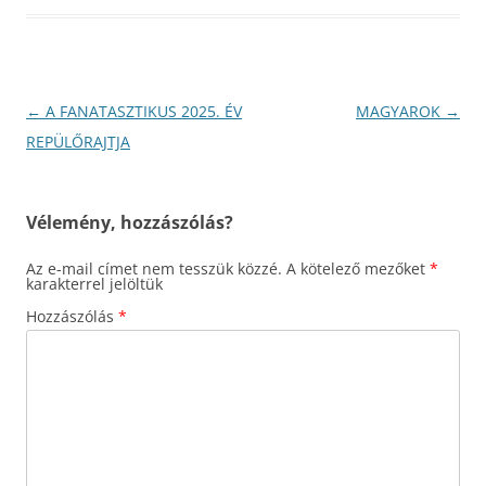
Bejegyzés
←
A FANATASZTIKUS 2025. ÉV
MAGYAROK
→
navigáció
REPÜLŐRAJTJA
Vélemény, hozzászólás?
Az e-mail címet nem tesszük közzé.
A kötelező mezőket
*
karakterrel jelöltük
Hozzászólás
*