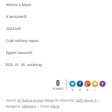
Nézem a képet.
A kertünkről.
2024-ből.
Csak néhány napos.
Éppen havazott.
01. 05. vasárnap
0
Made wi
FLARES
0
0
0
--
Szerző:
dr. Radnai György
Bejegyzés időpontja:
2025. január 5.
|
Kategória:
Vélemény
| Címke:
kép30