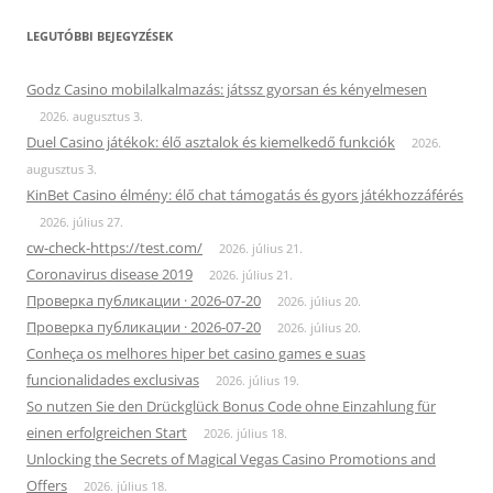
LEGUTÓBBI BEJEGYZÉSEK
Godz Casino mobilalkalmazás: játssz gyorsan és kényelmesen
2026. augusztus 3.
Duel Casino játékok: élő asztalok és kiemelkedő funkciók
2026.
augusztus 3.
KinBet Casino élmény: élő chat támogatás és gyors játékhozzáférés
2026. július 27.
cw-check-https://test.com/
2026. július 21.
Coronavirus disease 2019
2026. július 21.
Проверка публикации · 2026-07-20
2026. július 20.
Проверка публикации · 2026-07-20
2026. július 20.
Conheça os melhores hiper bet casino games e suas
funcionalidades exclusivas
2026. július 19.
So nutzen Sie den Drückglück Bonus Code ohne Einzahlung für
einen erfolgreichen Start
2026. július 18.
Unlocking the Secrets of Magical Vegas Casino Promotions and
Offers
2026. július 18.