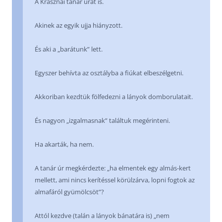
A Krasznai tanár urat is.
Akinek az egyik ujja hiányzott.
És aki a „barátunk” lett.
Egyszer behívta az osztályba a fiúkat elbeszélgetni.
Akkoriban kezdtük fölfedezni a lányok domborulatait.
És nagyon „izgalmasnak” találtuk megérinteni.
Ha akarták, ha nem.
A tanár úr megkérdezte: „ha elmentek egy almás-kert
mellett, ami nincs kerítéssel körülzárva, lopni fogtok az
almafáról gyümölcsöt”?
Attól kezdve (talán a lányok bánatára is) „nem