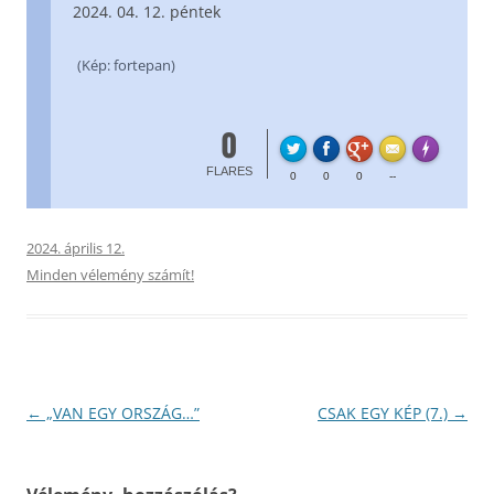
04. 12. péntek
(Kép: fortepan)
0
FL
Made with
FLARES
0
0
0
--
2024. április 12.
Minden vélemény számít!
Bejegyzés
←
„VAN EGY ORSZÁG…”
CSAK EGY KÉP (7.)
→
navigáció