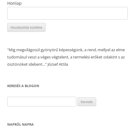
Honlap
"Mig megvilágosúl gyönyörű képességünk, a rend, mellyel az elme
tudomásul veszi a véges végtelent, a termelési erőket odakint s az
ösztönöket idebent..." József Attila
KERESÉS A BLOGON
Keresés:
NAPRÓL NAPRA