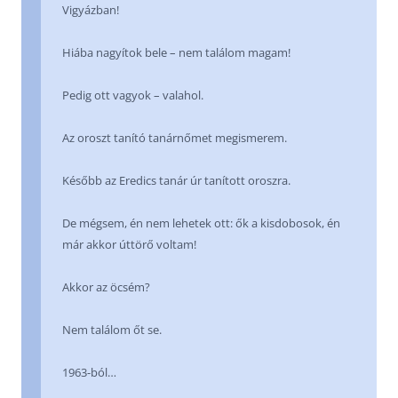
Vigyázban!
Hiába nagyítok bele – nem találom magam!
Pedig ott vagyok – valahol.
Az oroszt tanító tanárnőmet megismerem.
Később az Eredics tanár úr tanított oroszra.
De mégsem, én nem lehetek ott: ők a kisdobosok, én
már akkor úttörő voltam!
Akkor az öcsém?
Nem találom őt se.
1963-ból…