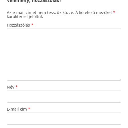
Vélemény, hozzászólás?
Az e-mail címet nem tesszük közzé.
A kötelező mezőket
*
karakterrel jelöltük
Hozzászólás
*
Név
*
E-mail cím
*