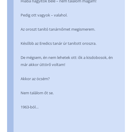
Hiába nagyítok bele – nem találom magam!
Pedig ott vagyok – valahol.
Az oroszt tanító tanárnőmet megismerem.
Később az Eredics tanár úr tanított oroszra.
De mégsem, én nem lehetek ott: ők a kisdobosok, én
már akkor úttörő voltam!
Akkor az öcsém?
Nem találom őt se.
1963-ból…