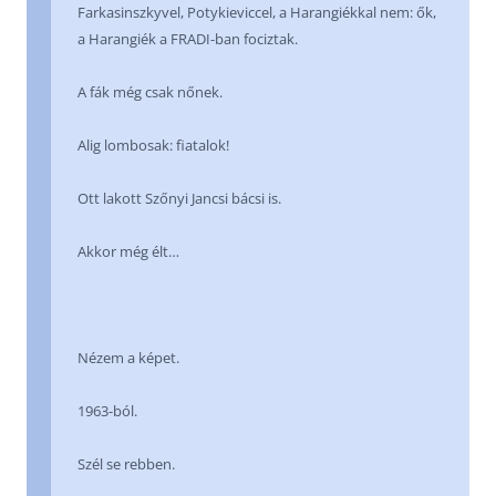
Farkasinszkyvel, Potykieviccel, a Harangiékkal nem: ők,
a Harangiék a FRADI-ban fociztak.
A fák még csak nőnek.
Alig lombosak: fiatalok!
Ott lakott Szőnyi Jancsi bácsi is.
Akkor még élt…
Nézem a képet.
1963-ból.
Szél se rebben.