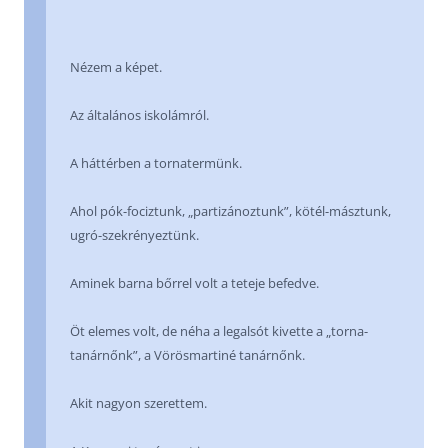
Nézem a képet.
Az általános iskolámról.
A háttérben a tornatermünk.
Ahol pók-fociztunk, „partizánoztunk”, kötél-másztunk,
ugró-szekrényeztünk.
Aminek barna bőrrel volt a teteje befedve.
Öt elemes volt, de néha a legalsót kivette a „torna-
tanárnőnk”, a Vörösmartiné tanárnőnk.
Akit nagyon szerettem.