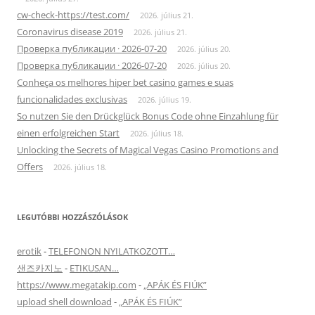
cw-check-https://test.com/
2026. július 21.
Coronavirus disease 2019
2026. július 21.
Проверка публикации · 2026-07-20
2026. július 20.
Проверка публикации · 2026-07-20
2026. július 20.
Conheça os melhores hiper bet casino games e suas
funcionalidades exclusivas
2026. július 19.
So nutzen Sie den Drückglück Bonus Code ohne Einzahlung für
einen erfolgreichen Start
2026. július 18.
Unlocking the Secrets of Magical Vegas Casino Promotions and
Offers
2026. július 18.
LEGUTÓBBI HOZZÁSZÓLÁSOK
erotik
-
TELEFONON NYILATKOZOTT…
샌즈카지노
-
ETIKUSAN…
https://www.megatakip.com
-
„APÁK ÉS FIÚK”
upload shell download
-
„APÁK ÉS FIÚK”