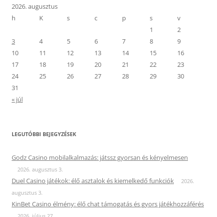
2026. augusztus
h
K
s
c
p
s
v
1
2
3
4
5
6
7
8
9
10
11
12
13
14
15
16
17
18
19
20
21
22
23
24
25
26
27
28
29
30
31
« júl
LEGUTÓBBI BEJEGYZÉSEK
Godz Casino mobilalkalmazás: játssz gyorsan és kényelmesen
2026. augusztus 3.
Duel Casino játékok: élő asztalok és kiemelkedő funkciók
2026.
augusztus 3.
KinBet Casino élmény: élő chat támogatás és gyors játékhozzáférés
2026. július 27.