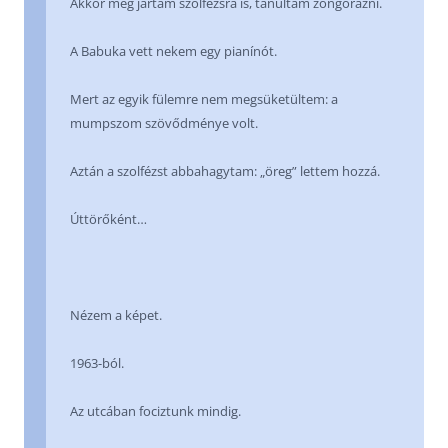
Akkor még jártam szolfézsra is, tanultam zongorázni.
A Babuka vett nekem egy pianínót.
Mert az egyik fülemre nem megsüketültem: a
mumpszom szövődménye volt.
Aztán a szolfézst abbahagytam: „öreg” lettem hozzá.
Úttörőként…
Nézem a képet.
1963-ból.
Az utcában fociztunk mindig.