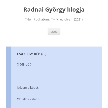
Kilépés
a
Radnai György blogja
tartalomba
"Nem tudhatom…" – IX. évfolyam (2021)
Menü
CSAK EGY KÉP (6.)
(1963-ból)
Nézem a képet.
Ott állok valahol.