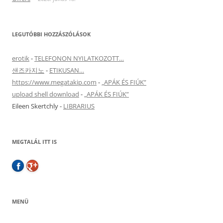
LEGUTÓBBI HOZZÁSZÓLÁSOK
erotik
-
TELEFONON NYILATKOZOTT…
샌즈카지노
-
ETIKUSAN…
https://www.megatakip.com
-
„APÁK ÉS FIÚK”
upload shell download
-
„APÁK ÉS FIÚK”
Eileen Skertchly
-
LIBRARIUS
MEGTALÁL ITT IS
MENÜ