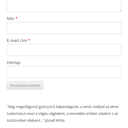
Név
*
E-mail cím
*
Honlap
"Mig megvilágosúl gyönyörű képességünk, a rend, mellyel az elme
tudomásul veszi a véges végtelent, a termelési erőket odakint s az
ösztönöket idebent..." József Attila