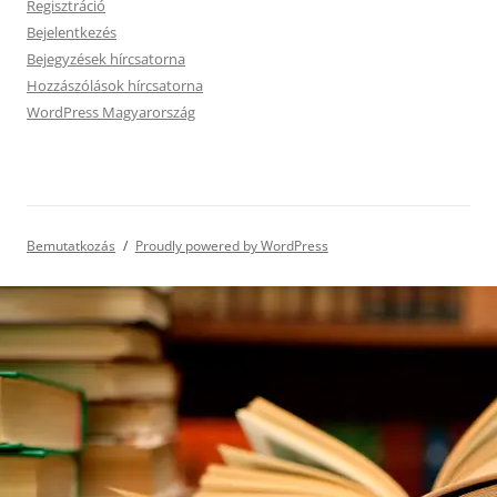
Regisztráció
Bejelentkezés
Bejegyzések hírcsatorna
Hozzászólások hírcsatorna
WordPress Magyarország
Bemutatkozás
Proudly powered by WordPress