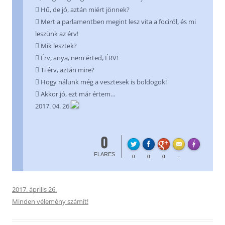
 Hű, de jó, aztán miért jönnek?
 Mert a parlamentben megint lesz vita a fociról, és mi
leszünk az érv!
 Mik lesztek?
 Érv, anya, nem érted, ÉRV!
 Ti érv, aztán mire?
 Hogy nálunk még a vesztesek is boldogok!
 Akkor jó, ezt már értem…
2017. 04. 26.
0
FL
Made with
FLARES
0
0
0
--
2017. április 26.
Minden vélemény számít!