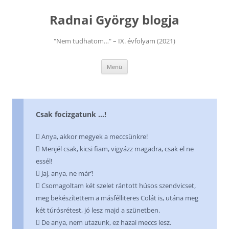
Kilépés
a
Radnai György blogja
tartalomba
"Nem tudhatom…" – IX. évfolyam (2021)
Menü
Csak focizgatunk …!
 Anya, akkor megyek a meccsünkre!
 Menjél csak, kicsi fiam, vigyázz magadra, csak el ne
essél!
 Jaj, anya, ne már’!
 Csomagoltam két szelet rántott húsos szendvicset,
meg bekészítettem a másfélliteres Colát is, utána meg
két túrósrétest, jó lesz majd a szünetben.
 De anya, nem utazunk, ez hazai meccs lesz.