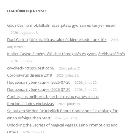
LEGUTÓBBI BEJEGYZÉSEK
Godz Casino mobilalkalmazás: játssz gyorsan és kényelmesen
2026. augusztus 3.
Duel Casino játékok: élő asztalok és kiemelkedő funkciók
2026.
augusztus 3.
KinBet Casino élmény: élő chat támogatás és gyors játékhozzáférés
2026. július 27.
cw-check-https://test.com/
2026. július 21.
Coronavirus disease 2019
2026. július 21.
Проверка публикации · 2026-07-20
2026. július 20.
Проверка публикации · 2026-07-20
2026. július 20.
Conheça os melhores hiper bet casino games e suas
funcionalidades exclusivas
2026. július 19.
So nutzen Sie den Drückglück Bonus Code ohne Einzahlung für
einen erfolgreichen Start
2026. július 18.
Unlocking the Secrets of Magical Vegas Casino Promotions and
Offers
2026. július 18.