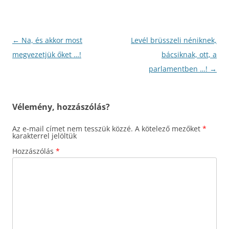
Bejegyzés
←
Na, és akkor most
Levél brüsszeli néniknek,
navigáció
megvezetjük őket …!
bácsiknak, ott, a
parlamentben …!
→
Vélemény, hozzászólás?
Az e-mail címet nem tesszük közzé.
A kötelező mezőket
*
karakterrel jelöltük
Hozzászólás
*