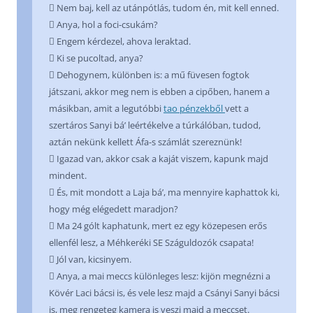
 Nem baj, kell az utánpótlás, tudom én, mit kell enned.
 Anya, hol a foci-csukám?
 Engem kérdezel, ahova leraktad.
 Ki se pucoltad, anya?
 Dehogynem, különben is: a mű füvesen fogtok
játszani, akkor meg nem is ebben a cipőben, hanem a
másikban, amit a legutóbbi
tao pénzekből
vett a
szertáros Sanyi bá’ leértékelve a túrkálóban, tudod,
aztán nekünk kellett Áfa-s számlát szereznünk!
 Igazad van, akkor csak a kaját viszem, kapunk majd
mindent.
 És, mit mondott a Laja bá’, ma mennyire kaphattok ki,
hogy még elégedett maradjon?
 Ma 24 gólt kaphatunk, mert ez egy közepesen erős
ellenfél lesz, a Méhkeréki SE Száguldozók csapata!
 Jól van, kicsinyem.
 Anya, a mai meccs különleges lesz: kijön megnézni a
Kövér Laci bácsi is, és vele lesz majd a Csányi Sanyi bácsi
is, meg rengeteg kamera is veszi majd a meccset.