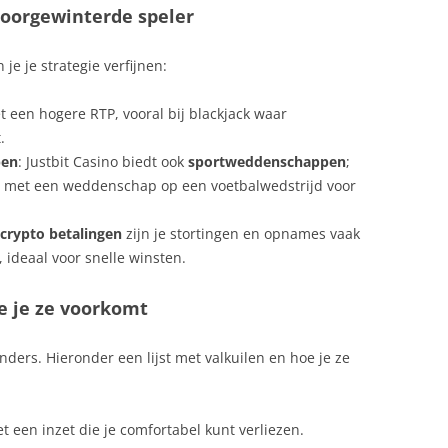
doorgewinterde speler
je je strategie verfijnen:
et een hogere RTP, vooral bij blackjack waar
.
pen
: Justbit Casino biedt ook
sportweddenschappen
;
ie met een weddenschap op een voetbalwedstrijd voor
crypto betalingen
zijn je stortingen en opnames vaak
 ideaal voor snelle winsten.
e je ze voorkomt
ders. Hieronder een lijst met valkuilen en hoe je ze
et een inzet die je comfortabel kunt verliezen.