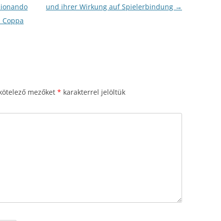
uzionando
und ihrer Wirkung auf Spielerbindung
→
a Coppa
kötelező mezőket
*
karakterrel jelöltük