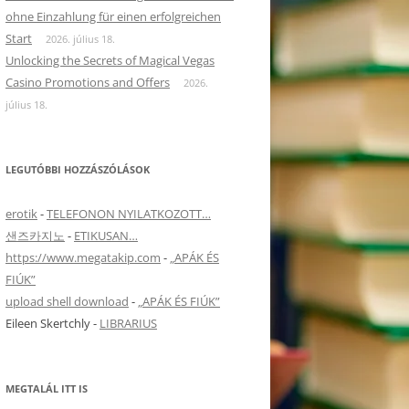
ohne Einzahlung für einen erfolgreichen
Start
2026. július 18.
Unlocking the Secrets of Magical Vegas
Casino Promotions and Offers
2026.
július 18.
LEGUTÓBBI HOZZÁSZÓLÁSOK
erotik
-
TELEFONON NYILATKOZOTT…
샌즈카지노
-
ETIKUSAN…
https://www.megatakip.com
-
„APÁK ÉS
FIÚK”
upload shell download
-
„APÁK ÉS FIÚK”
Eileen Skertchly
-
LIBRARIUS
MEGTALÁL ITT IS