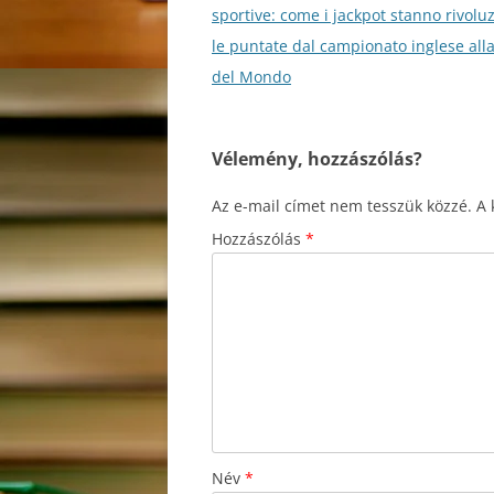
navigáció
sportive: come i jackpot stanno rivol
le puntate dal campionato inglese all
del Mondo
Vélemény, hozzászólás?
Az e-mail címet nem tesszük közzé.
A 
Hozzászólás
*
Név
*