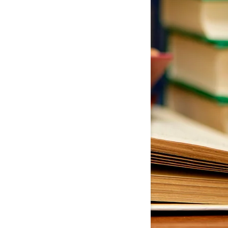
re Info