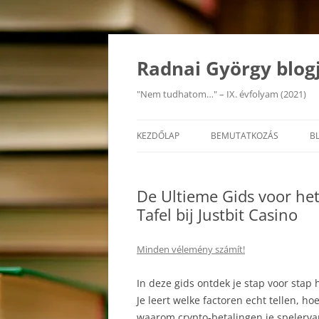
Kilépés
a
tartalomba
Radnai György blog
"Nem tudhatom…" – IX. évfolyam (2021)
KEZDŐLAP
BEMUTATKOZÁS
B
De Ultieme Gids voor het
Tafel bij Justbit Casino
Minden vélemény számít!
In deze gids ontdek je stap voor stap h
Je leert welke factoren echt tellen, 
waarom crypto‑betalingen je spelerva