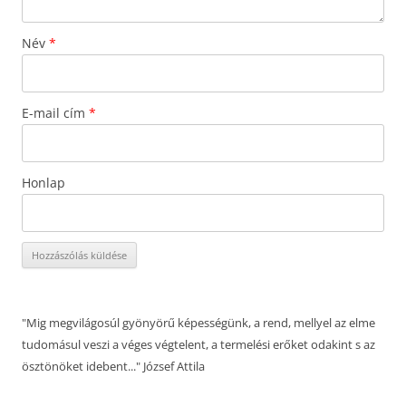
Név
*
E-mail cím
*
Honlap
"Mig megvilágosúl gyönyörű képességünk, a rend, mellyel az elme
tudomásul veszi a véges végtelent, a termelési erőket odakint s az
ösztönöket idebent..." József Attila