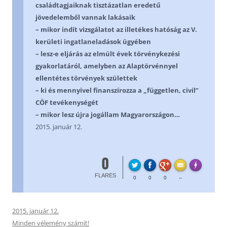
családtagjaiknak tisztázatlan eredetű
jövedelemből vannak lakásaik
– mikor indít vizsgálatot az illetékes hatóság az V.
kerületi ingatlaneladások ügyében
– lesz-e eljárás az elmúlt évek törvénykezési
gyakorlatáról, amelyben az Alaptörvénnyel
ellentétes törvények születtek
– ki és mennyivel finanszírozza a „független, civil”
CÖF tevékenységét
– mikor lesz újra jogállam Magyarországon…
2015. január 12.
0
FL
Made with
FLARES
0
0
0
--
2015. január 12.
Minden vélemény számít!