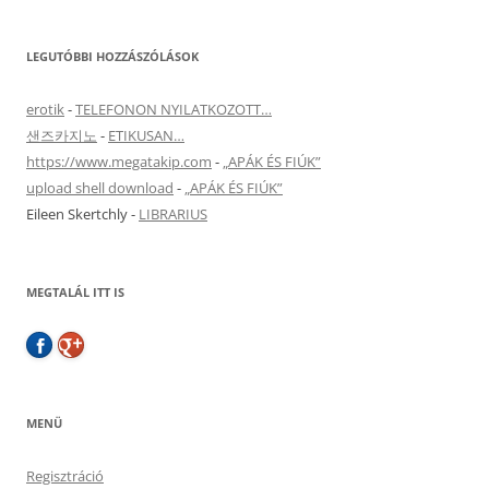
LEGUTÓBBI HOZZÁSZÓLÁSOK
erotik
-
TELEFONON NYILATKOZOTT…
샌즈카지노
-
ETIKUSAN…
https://www.megatakip.com
-
„APÁK ÉS FIÚK”
upload shell download
-
„APÁK ÉS FIÚK”
Eileen Skertchly
-
LIBRARIUS
MEGTALÁL ITT IS
MENÜ
Regisztráció