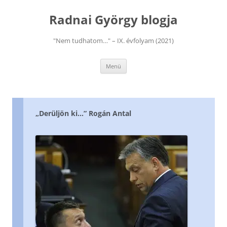
Kilépés
a
Radnai György blogja
tartalomba
"Nem tudhatom…" – IX. évfolyam (2021)
Menü
„Derüljön ki…” Rogán Antal