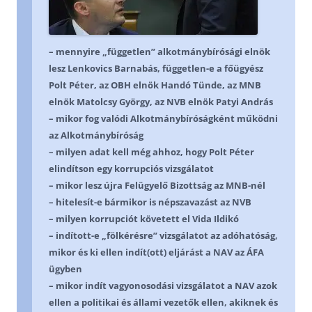
– mennyire „független” alkotmánybírósági elnök
lesz Lenkovics Barnabás, független-e a főügyész
Polt Péter, az OBH elnök Handó Tünde, az MNB
elnök Matolcsy György, az NVB elnök Patyi András
– mikor fog valódi Alkotmánybíróságként működni
az Alkotmánybíróság
– milyen adat kell még ahhoz, hogy Polt Péter
elindítson egy korrupciós vizsgálatot
– mikor lesz újra Felügyelő Bizottság az MNB-nél
– hitelesít-e bármikor is népszavazást az NVB
– milyen korrupciót követett el Vida Ildikó
– indított-e „fölkérésre” vizsgálatot az adóhatóság,
mikor és ki ellen indít(ott) eljárást a NAV az ÁFA
ügyben
– mikor indít vagyonosodási vizsgálatot a NAV azok
ellen a politikai és állami vezetők ellen, akiknek és