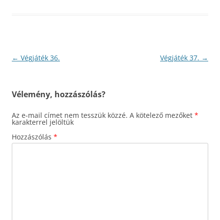
Bejegyzés
←
Végjáték 36.
Végjáték 37.
→
navigáció
Vélemény, hozzászólás?
Az e-mail címet nem tesszük közzé.
A kötelező mezőket
*
karakterrel jelöltük
Hozzászólás
*