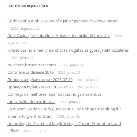
LEGUTÓBBI BEJEGYZÉSEK
Godz Casino mobilalkalmazás: játssz gyorsan és kényelmesen
2026. augusztus 3.
Duel Casino játékok: élő asztalok és kiemelkedő funkciók
2026.
augusztus 3.
KinBet Casino élmény: élő chat támogatás és gyors játékhozzáférés
2026. július 27.
cw-check-https://test.com/
2026. július 21.
Coronavirus disease 2019
2026. július 21.
Проверка публикации · 2026-07-20
2026. július 20.
Проверка публикации · 2026-07-20
2026. július 20.
Conheça os melhores hiper bet casino games e suas
funcionalidades exclusivas
2026. július 19.
So nutzen Sie den Drückglück Bonus Code ohne Einzahlung für
einen erfolgreichen Start
2026. július 18.
Unlocking the Secrets of Magical Vegas Casino Promotions and
Offers
2026. július 18.