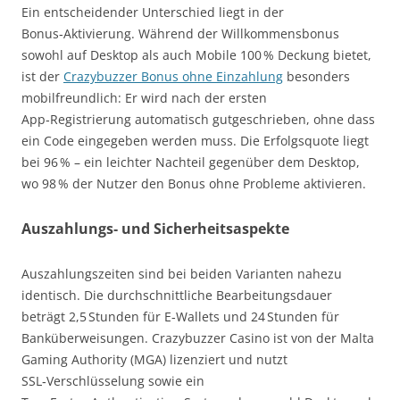
Ein entscheidender Unterschied liegt in der
Bonus‑Aktivierung. Während der Willkommensbonus
sowohl auf Desktop als auch Mobile 100 % Deckung bietet,
ist der
Crazybuzzer Bonus ohne Einzahlung
besonders
mobilfreundlich: Er wird nach der ersten
App‑Registrierung automatisch gutgeschrieben, ohne dass
ein Code eingegeben werden muss. Die Erfolgsquote liegt
bei 96 % – ein leichter Nachteil gegenüber dem Desktop,
wo 98 % der Nutzer den Bonus ohne Probleme aktivieren.
Auszahlungs‑ und Sicherheitsaspekte
Auszahlungszeiten sind bei beiden Varianten nahezu
identisch. Die durchschnittliche Bearbeitungsdauer
beträgt 2,5 Stunden für E‑Wallets und 24 Stunden für
Banküberweisungen. Crazybuzzer Casino ist von der Malta
Gaming Authority (MGA) lizenziert und nutzt
SSL‑Verschlüsselung sowie ein