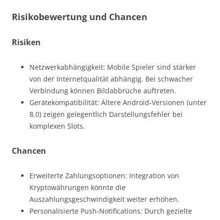
Risikobewertung und Chancen
Risiken
Netzwerkabhängigkeit: Mobile Spieler sind stärker
von der Internetqualität abhängig. Bei schwacher
Verbindung können Bildabbrüche auftreten.
Gerätekompatibilität: Ältere Android‑Versionen (unter
8.0) zeigen gelegentlich Darstellungsfehler bei
komplexen Slots.
Chancen
Erweiterte Zahlungsoptionen: Integration von
Kryptowährungen könnte die
Auszahlungsgeschwindigkeit weiter erhöhen.
Personalisierte Push‑Notifications: Durch gezielte