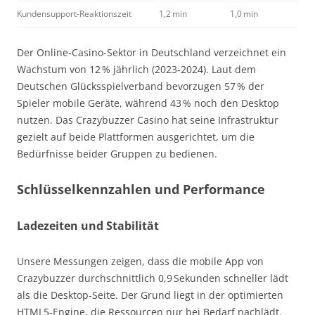
Kundensupport‑Reaktionszeit
1,2 min
1,0 min
Der Online‑Casino‑Sektor in Deutschland verzeichnet ein
Wachstum von 12 % jährlich (2023‑2024). Laut dem
Deutschen Glücksspielverband bevorzugen 57 % der
Spieler mobile Geräte, während 43 % noch den Desktop
nutzen. Das Crazybuzzer Casino hat seine Infrastruktur
gezielt auf beide Plattformen ausgerichtet, um die
Bedürfnisse beider Gruppen zu bedienen.
Schlüsselkennzahlen und Performance
Ladezeiten und Stabilität
Unsere Messungen zeigen, dass die mobile App von
Crazybuzzer durchschnittlich 0,9 Sekunden schneller lädt
als die Desktop‑Seite. Der Grund liegt in der optimierten
HTML5‑Engine, die Ressourcen nur bei Bedarf nachlädt.