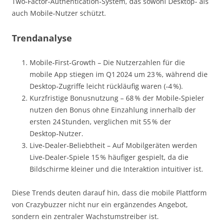
Two‑Factor‑Authentication‑System, das sowohl Desktop‑ als
auch Mobile‑Nutzer schützt.
Trendanalyse
Mobile‑First‑Growth – Die Nutzerzahlen für die
mobile App stiegen im Q1 2024 um 23 %, während die
Desktop‑Zugriffe leicht rückläufig waren (‑4 %).
Kurzfristige Bonusnutzung – 68 % der Mobile‑Spieler
nutzen den Bonus ohne Einzahlung innerhalb der
ersten 24 Stunden, verglichen mit 55 % der
Desktop‑Nutzer.
Live‑Dealer‑Beliebtheit – Auf Mobilgeräten werden
Live‑Dealer‑Spiele 15 % häufiger gespielt, da die
Bildschirme kleiner und die Interaktion intuitiver ist.
Diese Trends deuten darauf hin, dass die mobile Plattform
von Crazybuzzer nicht nur ein ergänzendes Angebot,
sondern ein zentraler Wachstumstreiber ist.