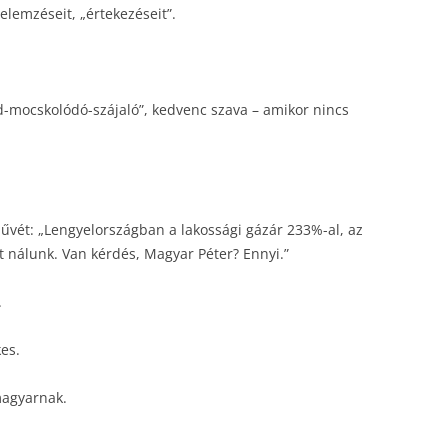
lemzéseit, „értekezéseit”.
-mocskolódó-szájaló”, kedvenc szava – amikor nincs
űvét: „Lengyelországban a lakossági gázár 233%-al, az
 nálunk. Van kérdés, Magyar Péter? Ennyi.”
.
es.
magyarnak.