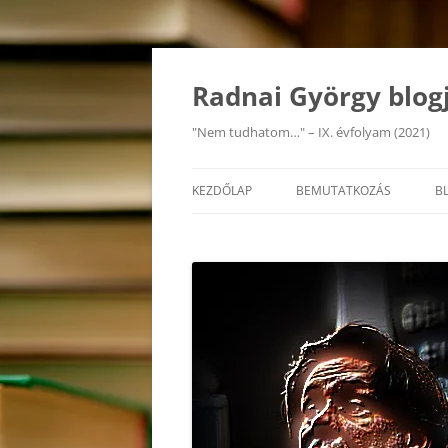
Kilépés
a
tartalomba
Radnai György blog
"Nem tudhatom…" – IX. évfolyam (2021)
KEZDŐLAP
BEMUTATKOZÁS
B