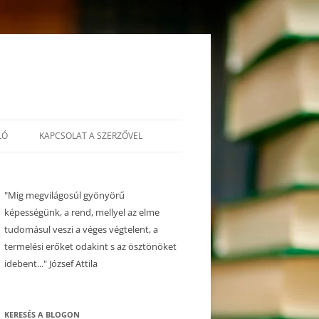
LÓ
KAPCSOLAT A SZERZŐVEL
"Mig megvilágosúl gyönyörű
képességünk, a rend, mellyel az elme
tudomásul veszi a véges végtelent, a
termelési erőket odakint s az ösztönöket
idebent..." József Attila
KERESÉS A BLOGON