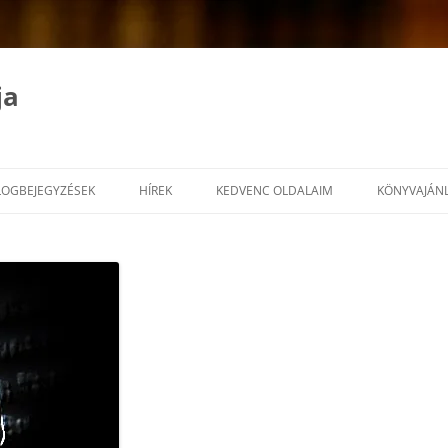
ja
LOGBEJEGYZÉSEK
HÍREK
KEDVENC OLDALAIM
KÖNYVAJÁN