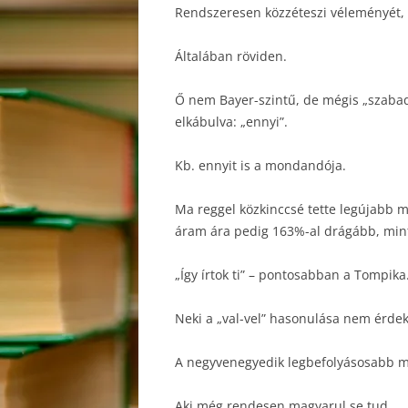
Rendszeresen közzéteszi véleményét, e
Általában röviden.
Ő nem Bayer-szintű, de mégis „szabad
elkábulva: „ennyi”.
Kb. ennyit is a mondandója.
Ma reggel közkinccsé tette legújabb m
áram ára pedig 163%-al drágább, mint
„Így írtok ti” – pontosabban a Tompika
Neki a „val-vel” hasonulása nem érdek
A negyvenegyedik legbefolyásosabb 
Aki még rendesen magyarul se tud.