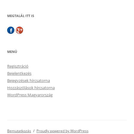
MEGTALÁL ITT IS
MENÜ
Regisztráció
Bejelentkezés
Bejegyzések hírcsatorna
Hozzászólások hírcsatorna
WordPress Magyarország
Bemutatkozás
Proudly powered by WordPress