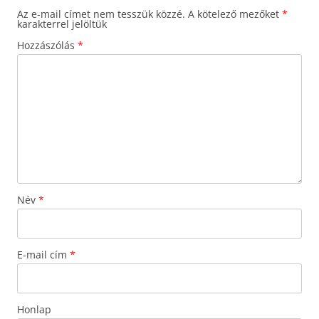
Az e-mail címet nem tesszük közzé.
A kötelező mezőket
*
karakterrel jelöltük
Hozzászólás
*
Név
*
E-mail cím
*
Honlap