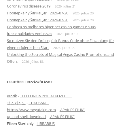
Coronavirus disease 2019
2026. július 21.
Проверка публикации · 2026-07-20
2026. július 20.
Проверка публикации · 2026-07-20
2026. július 20.
Conheça os melhores hiper bet casino games e suas
funcionalidades exclusivas
2026. július 19.
So nutzen Sie den Drückglück Bonus Code ohne Einzahlung für
einen erfolgreichen Start
2026. július 18.
Unlocking the Secrets of Magical Vegas Casino Promotions and
Offers
2026. július 18.
LEGUTÓBBI HOZZÁSZÓLÁSOK
erotik
-
TELEFONON NYILATKOZOTT…
샌즈카지노
-
ETIKUSAN…
https://www.megatakip.com
-
„APÁK ÉS FIÚK”
upload shell download
-
„APÁK ÉS FIÚK”
Eileen Skertchly
-
LIBRARIUS