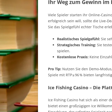
Ihr Weg zum Gewinn im I
Viele Spieler starten ihr Online‑Casin
erfolgreich sein will, sollte die Liv
Sie das Spielgefühl echter Tische erle
Realistisches Spielgefühl:
Sie se
Strategisches Training:
Sie teste
spielen.
Kostenlose Praxis:
Keine Einzahlu
Pro Tip:
Nutzen Sie den Demo‑Modus, u
Spiele mit RTP ≥ 96 % bieten langfris
Ice Fishing Casino – Die Pla
Ice Fishing Casino hat sich als einer
bietet einen großzügigen Ice Willko
Einzahlung, der sofortige Spielzeit gar