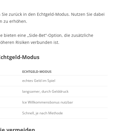
n Sie zurück in den Echtgeld‑Modus. Nutzen Sie dabei
en zu erhöhen.
le bieten eine „Side‑Bet“-Option, die zusätzliche
öheren Risiken verbunden ist.
Echtgeld‑Modus
ECHTGELD‑MODUS
echtes Geld im Spiel
langsamer, durch Gelddruck
Ice Willkommensbonus nutzbar
Schnell, je nach Methode
sie vermeiden