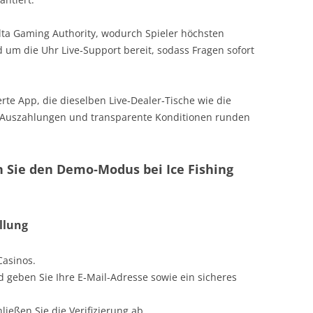
alta Gaming Authority, wodurch Spieler höchsten
 um die Uhr Live‑Support bereit, sodass Fragen sofort
erte App, die dieselben Live‑Dealer‑Tische wie die
le Auszahlungen und transparente Konditionen runden
en Sie den Demo‑Modus bei Ice Fishing
llung
Casinos.
nd geben Sie Ihre E‑Mail-Adresse sowie ein sicheres
ließen Sie die Verifizierung ab.