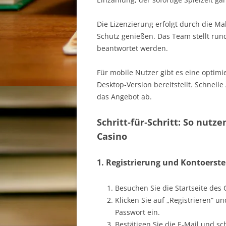
Die Lizenzierung erfolgt durch die M
Schutz genießen. Das Team stellt rund
beantwortet werden.
Für mobile Nutzer gibt es eine optimi
Desktop‑Version bereitstellt. Schnel
das Angebot ab.
Schritt‑für‑Schritt: So nutz
Casino
1. Registrierung und Kontoerste
Besuchen Sie die Startseite des 
Klicken Sie auf „Registrieren“ u
Passwort ein.
Bestätigen Sie die E‑Mail und sch