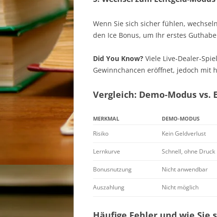
Wenn Sie sich sicher fühlen, wechsel
den Ice Bonus, um Ihr erstes Guthab
Did You Know?
Viele Live‑Dealer‑Spie
Gewinnchancen eröffnet, jedoch mit h
Vergleich: Demo‑Modus vs. 
MERKMAL
DEMO‑MODUS
Risiko
Kein Geldverlust
Lernkurve
Schnell, ohne Druck
Bonusnutzung
Nicht anwendbar
Auszahlung
Nicht möglich
Häufige Fehler und wie Sie 