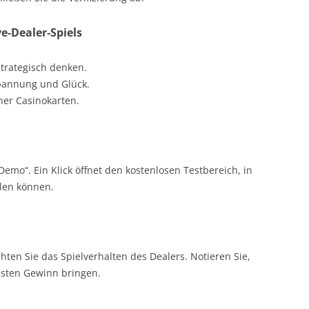
e‑Dealer‑Spiels
 strategisch denken.
Spannung und Glück.
her Casinokarten.
emo“. Ein Klick öffnet den kostenlosen Testbereich, in
len können.
hten Sie das Spielverhalten des Dealers. Notieren Sie,
sten Gewinn bringen.