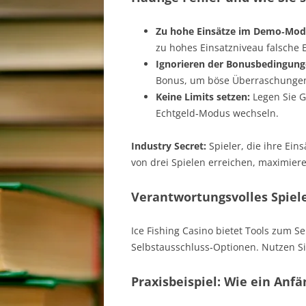
Zu hohe Einsätze im Demo‑Mod
zu hohes Einsatzniveau falsche
Ignorieren der Bonusbedingung
Bonus, um böse Überraschungen
Keine Limits setzen:
Legen Sie G
Echtgeld‑Modus wechseln.
Industry Secret:
Spieler, die ihre Ein
von drei Spielen erreichen, maximier
Verantwortungsvolles Spiel
Ice Fishing Casino bietet Tools zum S
Selbstausschluss‑Optionen. Nutzen Sie
Praxisbeispiel: Wie ein Anf