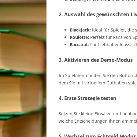
2. Auswahl des gewünschten Liv
Blackjack:
Ideal für Spieler, die
Roulette:
Perfekt für Fans von 
Baccarat:
Für Liebhaber klassisc
3. Aktivieren des Demo‑Modus
Im Spielmenü finden Sie den Button „D
dem Sie mit virtuellem Guthaben spie
4. Erste Strategie testen
Setzen Sie kleine Einsätze und beobac
welche Entscheidungen Ihnen am mei
5. Wechsel zum Echtgeld‑Modus