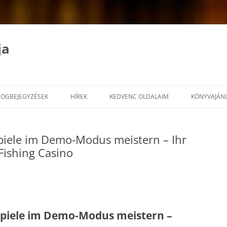
ja
LOGBEJEGYZÉSEK
HÍREK
KEDVENC OLDALAIM
KÖNYVAJÁN
Spiele im Demo‑Modus meistern – Ihr
ishing Casino
‑Spiele im Demo‑Modus meistern –