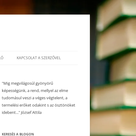
LÓ
KAPCSOLAT A SZERZŐVEL
"Mig megvilágosúl gyönyörű
képességünk, a rend, mellyel az elme
tudomásul veszi a véges végtelent, a
termelési erőket odakint s az ösztönöket
idebent..." József Attila
KERESÉS A BLOGON