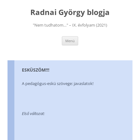
Kilépés
a
Radnai György blogja
tartalomba
"Nem tudhatom…" – IX. évfolyam (2021)
Menü
ESKÜSZÖM!!!
A pedagógus-eskü szövege: javaslatok!
Első változat: