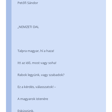
Petőfi Sándor
„NEMZETI DAL
Talpra magyar, hí a haza!
Itt az idő, most vagy soha!
Rabok legyünk, vagy szabadok?
Ez a kérdés, válasszatok! –
A magyarok istenére
Esküszünk,