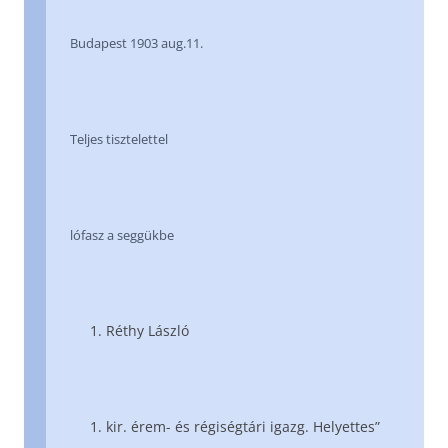
Budapest 1903 aug.11.
Teljes tisztelettel
lófasz a seggükbe
Réthy László
kir. érem- és régiségtári igazg. Helyettes”