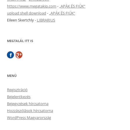
https://www.megatakip.com
-
„APÁK ÉS FIÚK”
upload shell download
-
„APÁK ÉS FIÚK”
Eileen Skertchly
-
LIBRARIUS
MEGTALÁL ITT IS
MENÜ
Regisztráció
Bejelentkezés
Bejegyzések hírcsatorna
Hozzászólások hírcsatorna
WordPress Magyarország