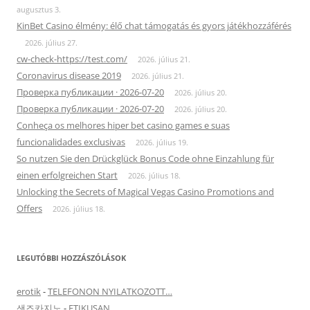
augusztus 3.
KinBet Casino élmény: élő chat támogatás és gyors játékhozzáférés
2026. július 27.
cw-check-https://test.com/
2026. július 21.
Coronavirus disease 2019
2026. július 21.
Проверка публикации · 2026-07-20
2026. július 20.
Проверка публикации · 2026-07-20
2026. július 20.
Conheça os melhores hiper bet casino games e suas
funcionalidades exclusivas
2026. július 19.
So nutzen Sie den Drückglück Bonus Code ohne Einzahlung für
einen erfolgreichen Start
2026. július 18.
Unlocking the Secrets of Magical Vegas Casino Promotions and
Offers
2026. július 18.
LEGUTÓBBI HOZZÁSZÓLÁSOK
erotik
-
TELEFONON NYILATKOZOTT…
샌즈카지노
-
ETIKUSAN…