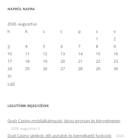
NAPRÓL NAPRA
2026. augusztus
h
K
s
c
p
s
v
1
2
3
4
5
6
7
8
9
10
11
12
13
14
15
16
17
18
19
20
21
22
23
24
25
26
27
28
29
30
31
« júl
LEGUTÓBBI BEJEGYZÉSEK
Godz Casino mobilalkalmazás: játssz gyorsan és kényelmesen
2026. augusztus 3.
Duel Casino játékok: élő asztalok és kiemelkedő funkciók
2026.