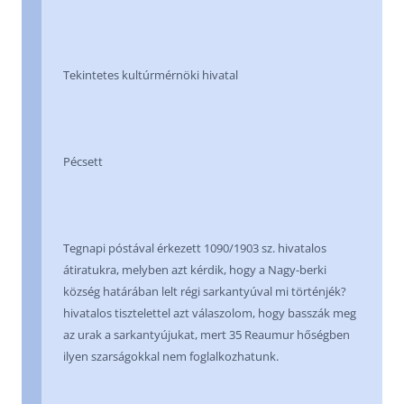
Tekintetes kultúrmérnöki hivatal
Pécsett
Tegnapi póstával érkezett 1090/1903 sz. hivatalos
átiratukra, melyben azt kérdik, hogy a Nagy-berki
község határában lelt régi sarkantyúval mi történjék?
hivatalos tisztelettel azt válaszolom, hogy basszák meg
az urak a sarkantyújukat, mert 35 Reaumur hőségben
ilyen szarságokkal nem foglalkozhatunk.