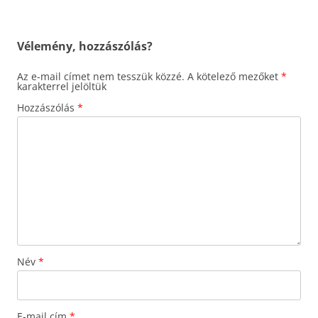
navigáció
Vélemény, hozzászólás?
Az e-mail címet nem tesszük közzé.
A kötelező mezőket
*
karakterrel jelöltük
Hozzászólás
*
Név
*
E-mail cím
*