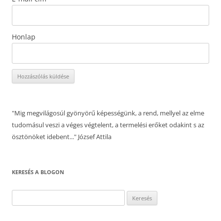
Honlap
"Mig megvilágosúl gyönyörű képességünk, a rend, mellyel az elme
tudomásul veszi a véges végtelent, a termelési erőket odakint s az
ösztönöket idebent..." József Attila
KERESÉS A BLOGON
Keresés: