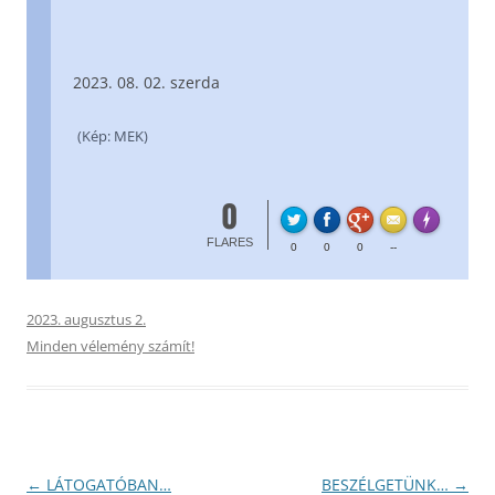
08. 02. szerda
(Kép: MEK)
0
FL
Made with
FLARES
0
0
0
--
2023. augusztus 2.
Minden vélemény számít!
Bejegyzés
←
LÁTOGATÓBAN…
BESZÉLGETÜNK…
→