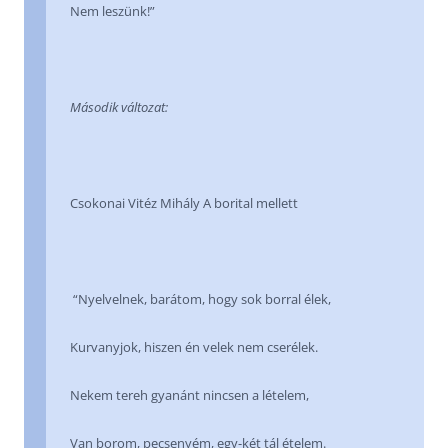
Nem leszünk!”
Második változat:
Csokonai Vitéz Mihály A borital mellett
“Nyelvelnek, barátom, hogy sok borral élek,
Kurvanyjok, hiszen én velek nem cserélek.
Nekem tereh gyanánt nincsen a lételem,
Van borom, pecsenyém, egy-két tál ételem.