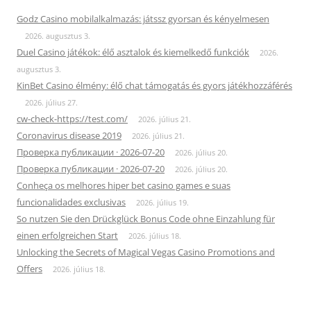
Godz Casino mobilalkalmazás: játssz gyorsan és kényelmesen
2026. augusztus 3.
Duel Casino játékok: élő asztalok és kiemelkedő funkciók
2026.
augusztus 3.
KinBet Casino élmény: élő chat támogatás és gyors játékhozzáférés
2026. július 27.
cw-check-https://test.com/
2026. július 21.
Coronavirus disease 2019
2026. július 21.
Проверка публикации · 2026-07-20
2026. július 20.
Проверка публикации · 2026-07-20
2026. július 20.
Conheça os melhores hiper bet casino games e suas
funcionalidades exclusivas
2026. július 19.
So nutzen Sie den Drückglück Bonus Code ohne Einzahlung für
einen erfolgreichen Start
2026. július 18.
Unlocking the Secrets of Magical Vegas Casino Promotions and
Offers
2026. július 18.