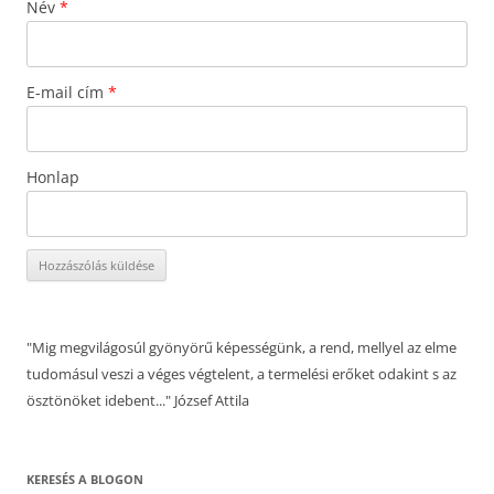
Név
*
E-mail cím
*
Honlap
"Mig megvilágosúl gyönyörű képességünk, a rend, mellyel az elme
tudomásul veszi a véges végtelent, a termelési erőket odakint s az
ösztönöket idebent..." József Attila
KERESÉS A BLOGON