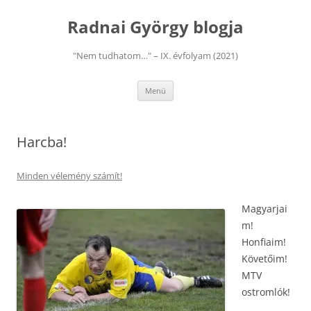
Kilépés
a
Radnai György blogja
tartalomba
"Nem tudhatom…" – IX. évfolyam (2021)
Menü
Harcba!
Minden vélemény számít!
Magyarjai
m!
Honfiaim!
Követőim!
MTV
ostromlók!