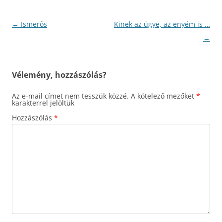
Bejegyzés
←
Ismerős
Kinek az ügye, az enyém is …
navigáció
→
Vélemény, hozzászólás?
Az e-mail címet nem tesszük közzé.
A kötelező mezőket
*
karakterrel jelöltük
Hozzászólás
*