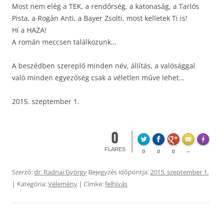
Most nem elég a TEK, a rendőrség, a katonaság, a Tarlós
Pista, a Rogán Anti, a Bayer Zsolti, most kelletek Ti is!
Hí a HAZA!
A román meccsen találkozunk…
A beszédben szereplő minden név, állítás, a valósággal
való minden egyezőség csak a véletlen műve lehet…
2015. szeptember 1.
0
Made wi
FLARES
0
0
0
--
Szerző:
dr. Radnai György
Bejegyzés időpontja:
2015. szeptember 1.
| Kategória:
Vélemény
| Címke:
felhívás