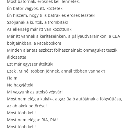
Most bátornak, erősnek kell lennetek.
Én bátor vagyok, itt, köztetek!
Én hiszem, hogy ti is bátrak és erősek lesztek!
Szóljanak a kürtök, a trombiták!
Az ellenség már itt van közöttünk.
Már itt vannak a kerítéseinken, a pályaudvarainkon, a CBA
boltjainkban, a Facebookon!
Minden alantas eszközt fölhasználnak: önmagukat teszik
áldozattá!
Ezt már egyszer átéltük!
Ezek „Minél többen jönnek, annál többen vannak”!
Fiaim!
Ne hagyjátok!
Mi vagyunk az utolsó végvár!
Most nem elég a kukák-, a gaz Baló autójának a fölgyújtása,
az ablakok betörése!
Most több kell!
Most nem elég a: RIA, RIA!
Most több kell!