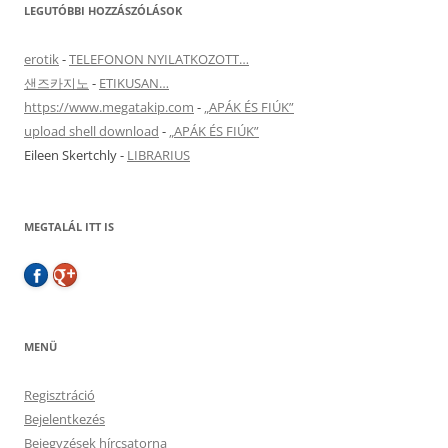
LEGUTÓBBI HOZZÁSZÓLÁSOK
erotik
-
TELEFONON NYILATKOZOTT…
샌즈카지노
-
ETIKUSAN…
https://www.megatakip.com
-
„APÁK ÉS FIÚK”
upload shell download
-
„APÁK ÉS FIÚK”
Eileen Skertchly
-
LIBRARIUS
MEGTALÁL ITT IS
MENÜ
Regisztráció
Bejelentkezés
Bejegyzések hírcsatorna