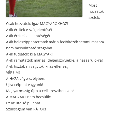
Most
hozzátok
szólok.
Csak hozzátok: igaz MAGYAROKHOZ!
Akik értitek e szó jelentését.
Akik érzitek a jelentőségét.
Akik beleszippantottatok már a fociöltözők semmi máshoz
nem hasonlítható szagába!
Akik tudjátok: ki a MAGYAR!
Akik rámutattok már az idegenszívűekre, a hazaárulókra!
Akik tisztában vagytok: ki az ellenség!
VÉREIM!
A HAZA végveszélyben.
Újra célpont vagyunk!
Magyarország újra a célkeresztben van!
A MAGYART nem becsülik!
Ez az utolsó pillanat.
Szükségem van RÁTOK!