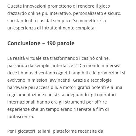
Queste innovazioni promettono di rendere il gioco
d’azzardo online più interattivo, personalizzato e sicuro,
spostando il focus dal semplice “scommettere” a
un’esperienza di intrattenimento completa.
Conclusione – 190 parole
La realtà virtuale sta trasformando i casinò online,
passando da semplici interfacce 2‑D a mondi immersivi
dove i bonus diventano oggetti tangibili e le promozioni si
evolvono in missioni avvincenti. Grazie a tecnologie
hardware più accessibili, a motori grafici potenti e a una
regolamentazione che si sta adeguando, gli operatori
internazionali hanno ora gli strumenti per offrire
esperienze che un tempo erano riservate a film di
fantascienza.
Per i giocatori italiani, piattaforme recensite da