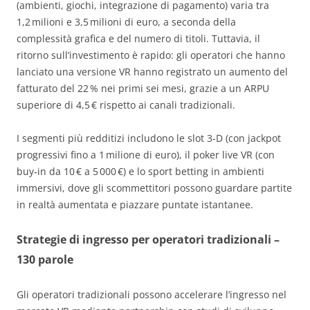
(ambienti, giochi, integrazione di pagamento) varia tra
1,2 milioni e 3,5 milioni di euro, a seconda della
complessità grafica e del numero di titoli. Tuttavia, il
ritorno sull’investimento è rapido: gli operatori che hanno
lanciato una versione VR hanno registrato un aumento del
fatturato del 22 % nei primi sei mesi, grazie a un ARPU
superiore di 4,5 € rispetto ai canali tradizionali.
I segmenti più redditizi includono le slot 3‑D (con jackpot
progressivi fino a 1 milione di euro), il poker live VR (con
buy‑in da 10 € a 5 000 €) e lo sport betting in ambienti
immersivi, dove gli scommettitori possono guardare partite
in realtà aumentata e piazzare puntate istantanee.
Strategie di ingresso per operatori tradizionali –
130 parole
Gli operatori tradizionali possono accelerare l’ingresso nel