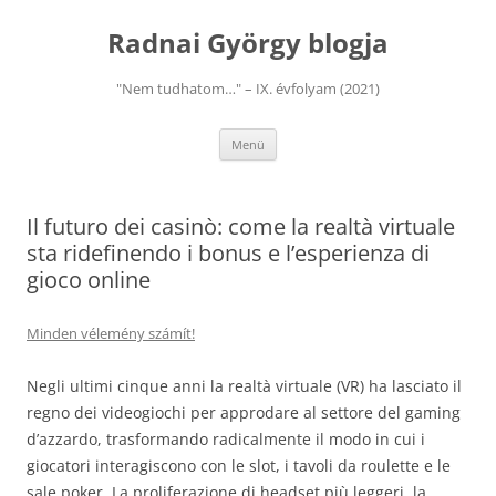
Kilépés
a
Radnai György blogja
tartalomba
"Nem tudhatom…" – IX. évfolyam (2021)
Menü
Il futuro dei casinò: come la realtà virtuale
sta ridefinendo i bonus e l’esperienza di
gioco online
Minden vélemény számít!
Negli ultimi cinque anni la realtà virtuale (VR) ha lasciato il
regno dei videogiochi per approdare al settore del gaming
d’azzardo, trasformando radicalmente il modo in cui i
giocatori interagiscono con le slot, i tavoli da roulette e le
sale poker. La proliferazione di headset più leggeri, la