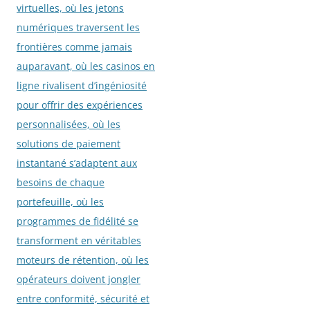
virtuelles, où les jetons
numériques traversent les
frontières comme jamais
auparavant, où les casinos en
ligne rivalisent d’ingéniosité
pour offrir des expériences
personnalisées, où les
solutions de paiement
instantané s’adaptent aux
besoins de chaque
portefeuille, où les
programmes de fidélité se
transforment en véritables
moteurs de rétention, où les
opérateurs doivent jongler
entre conformité, sécurité et