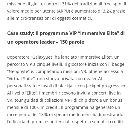
missione di gioco, contro il 31 % dei tradizionali free spin. Il
valore medio per utente (ARPU) è aumentato di 3,2 € grazie
alle micro‑transazioni di oggetti cosmetici.
Case study: il programma VIP “Immersive Elite” di
un operatore leader – 150 parole
L’operatore “GalaxyBet” ha lanciato “Immersive Elite”, un
percorso VIP a cinque livelli. Il giocatore inizia con il badge
“Neophyte” e, completando missioni VR, ottiene accesso a
“Virtual Suite”, una stanza privata con dealer AI
personalizzato e tavoli di blackjack con jackpot progressivo.
Al livello “Elite”, i membri ricevono inviti a concerti live in
VR, tour guidati di collezioni NFT di chip d’oro e un bonus
mensile di 100 € in crediti. Il programma ha generato un
incremento del 18 % di spendi medi mensili, dimostrando
l’efficacia di premi esperienziali rispetto a semplici crediti.