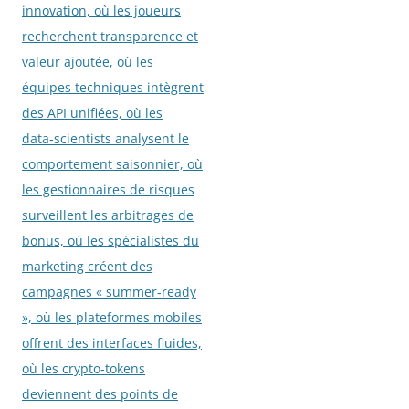
innovation, où les joueurs
recherchent transparence et
valeur ajoutée, où les
équipes techniques intègrent
des API unifiées, où les
data‑scientists analysent le
comportement saisonnier, où
les gestionnaires de risques
surveillent les arbitrages de
bonus, où les spécialistes du
marketing créent des
campagnes « summer‑ready
», où les plateformes mobiles
offrent des interfaces fluides,
où les crypto‑tokens
deviennent des points de