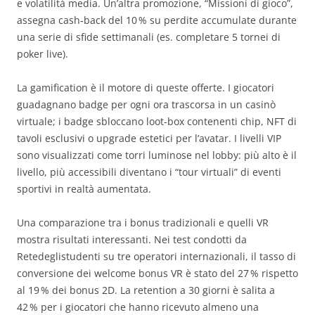
e volatilità media. Un’altra promozione, “Missioni di gioco”,
assegna cash‑back del 10 % su perdite accumulate durante
una serie di sfide settimanali (es. completare 5 tornei di
poker live).
La gamification è il motore di queste offerte. I giocatori
guadagnano badge per ogni ora trascorsa in un casinò
virtuale; i badge sbloccano loot‑box contenenti chip, NFT di
tavoli esclusivi o upgrade estetici per l’avatar. I livelli VIP
sono visualizzati come torri luminose nel lobby: più alto è il
livello, più accessibili diventano i “tour virtuali” di eventi
sportivi in realtà aumentata.
Una comparazione tra i bonus tradizionali e quelli VR
mostra risultati interessanti. Nei test condotti da
Retedeglistudenti su tre operatori internazionali, il tasso di
conversione dei welcome bonus VR è stato del 27 % rispetto
al 19 % dei bonus 2D. La retention a 30 giorni è salita a
42 % per i giocatori che hanno ricevuto almeno una