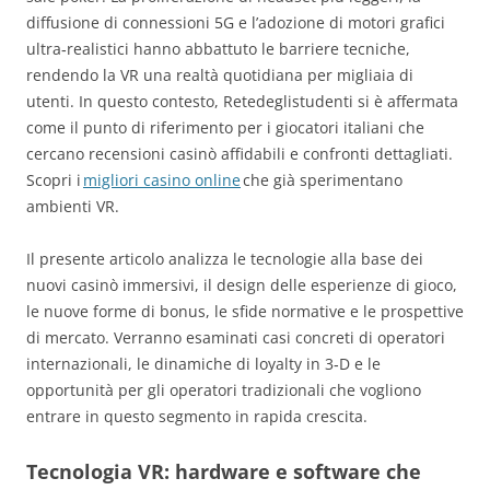
diffusione di connessioni 5G e l’adozione di motori grafici
ultra‑realistici hanno abbattuto le barriere tecniche,
rendendo la VR una realtà quotidiana per migliaia di
utenti. In questo contesto, Retedeglistudenti si è affermata
come il punto di riferimento per i giocatori italiani che
cercano recensioni casinò affidabili e confronti dettagliati.
Scopri i
migliori casino online
che già sperimentano
ambienti VR.
Il presente articolo analizza le tecnologie alla base dei
nuovi casinò immersivi, il design delle esperienze di gioco,
le nuove forme di bonus, le sfide normative e le prospettive
di mercato. Verranno esaminati casi concreti di operatori
internazionali, le dinamiche di loyalty in 3‑D e le
opportunità per gli operatori tradizionali che vogliono
entrare in questo segmento in rapida crescita.
Tecnologia VR: hardware e software che