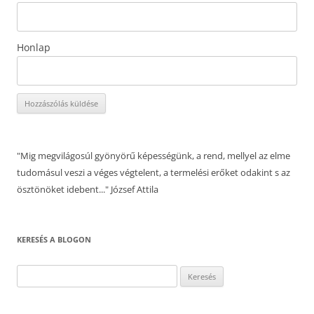
Honlap
"Mig megvilágosúl gyönyörű képességünk, a rend, mellyel az elme
tudomásul veszi a véges végtelent, a termelési erőket odakint s az
ösztönöket idebent..." József Attila
KERESÉS A BLOGON
Keresés: