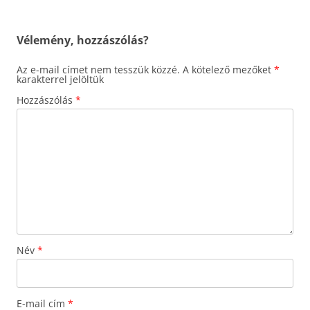
Vélemény, hozzászólás?
Az e-mail címet nem tesszük közzé.
A kötelező mezőket
*
karakterrel jelöltük
Hozzászólás
*
Név
*
E-mail cím
*