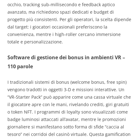
occhio, tracking sub‑millisecondo e feedback aptico
avanzato, ma richiedono spazi dedicati e budget di
progetto più consistenti. Per gli operatori, la scelta dipende
dal target: i giocatori occasionali preferiscono la
convenienza, mentre i high‑roller cercano immersione
totale e personalizzazione.
Software di gestione dei bonus in ambienti VR –
110 parole
I tradizionali sistemi di bonus (welcome bonus, free spin)
vengono tradotti in oggetti 3‑D e missioni interattive. Un
“VR‑Starter Pack” può apparire come una cassa virtuale che
il giocatore apre con le mani, rivelando crediti, giri gratuiti
o token NFT. I programmi di loyalty sono visualizzati come
badge luminosi attaccati all’avatar, mentre le promozioni
giornaliere si manifestano sotto forma di sfide “caccia al
tesoro” nei corridoi del casinò virtuale. Questa gamification