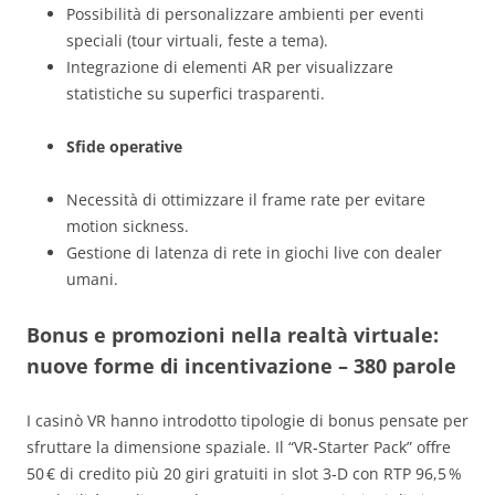
Possibilità di personalizzare ambienti per eventi
speciali (tour virtuali, feste a tema).
Integrazione di elementi AR per visualizzare
statistiche su superfici trasparenti.
Sfide operative
Necessità di ottimizzare il frame rate per evitare
motion sickness.
Gestione di latenza di rete in giochi live con dealer
umani.
Bonus e promozioni nella realtà virtuale:
nuove forme di incentivazione – 380 parole
I casinò VR hanno introdotto tipologie di bonus pensate per
sfruttare la dimensione spaziale. Il “VR‑Starter Pack” offre
50 € di credito più 20 giri gratuiti in slot 3‑D con RTP 96,5 %