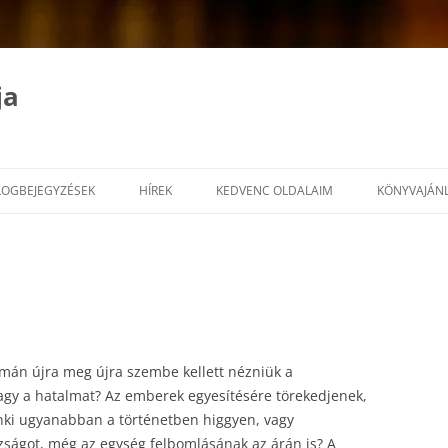
ja
LOGBEJEGYZÉSEK
HÍREK
KEDVENC OLDALAIM
KÖNYVAJÁN
mán újra meg újra szembe kellett nézniük a
vagy a hatalmat? Az emberek egyesítésére törekedjenek,
nki ugyanabban a történetben higgyen, vagy
ságot, még az egység felbomlásának az árán is? A