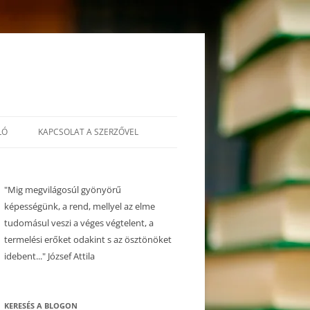
LÓ
KAPCSOLAT A SZERZŐVEL
"Mig megvilágosúl gyönyörű
képességünk, a rend, mellyel az elme
tudomásul veszi a véges végtelent, a
termelési erőket odakint s az ösztönöket
idebent..." József Attila
KERESÉS A BLOGON