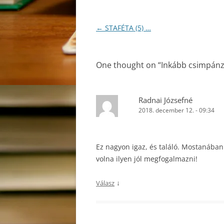
Bejegyzés
←
STAFÉTA (5) …
navigáció
One thought on “
Inkább csimpán
Radnai Józsefné
2018. december 12. - 09:34
Ez nagyon igaz, és találó. Mostanába
volna ilyen jól megfogalmazni!
↓
Válasz