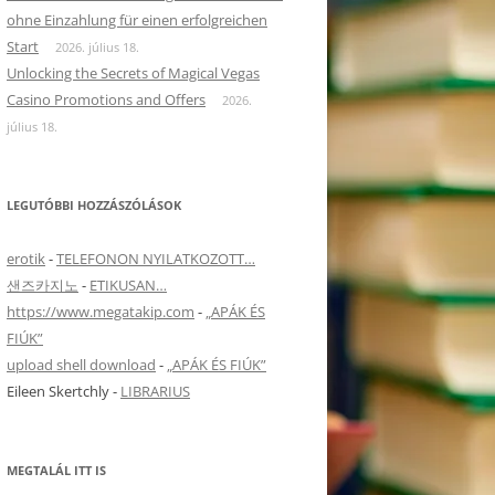
ohne Einzahlung für einen erfolgreichen
Start
2026. július 18.
Unlocking the Secrets of Magical Vegas
Casino Promotions and Offers
2026.
július 18.
LEGUTÓBBI HOZZÁSZÓLÁSOK
erotik
-
TELEFONON NYILATKOZOTT…
샌즈카지노
-
ETIKUSAN…
https://www.megatakip.com
-
„APÁK ÉS
FIÚK”
upload shell download
-
„APÁK ÉS FIÚK”
Eileen Skertchly
-
LIBRARIUS
MEGTALÁL ITT IS