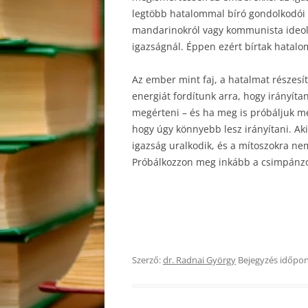
legtöbb hatalommal bíró gondolkodói 
mandarinokról vagy kommunista ideoló
igazságnál. Éppen ezért bírtak hatal
Az ember mint faj, a hatalmat részesí
energiát fordítunk arra, hogy irányíta
megérteni – és ha meg is próbáljuk m
hogy úgy könnyebb lesz irányítani. Ak
igazság uralkodik, és a mítoszokra ne
Próbálkozzon meg inkább a csimpánzok
Szerző:
dr. Radnai György
Bejegyzés időpon