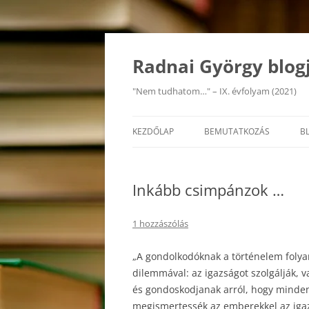
Kilépés
a
tartalomba
Radnai György blog
"Nem tudhatom…" – IX. évfolyam (2021)
KEZDŐLAP
BEMUTATKOZÁS
B
Inkább csimpánzok …
1 hozzászólás
„A gondolkodóknak a történelem folya
dilemmával: az igazságot szolgálják, 
és gondoskodjanak arról, hogy minde
megismertessék az emberekkel az igaz