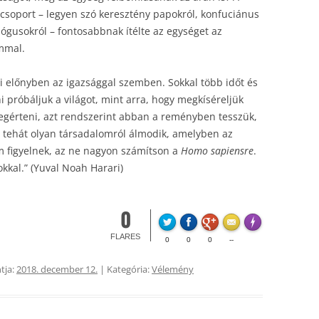
csoport – legyen szó keresztény papokról, konfuciánus
gusokról – fontosabbnak ítélte az egységet az
ommal.
ti előnyben az igazsággal szemben. Sokkal több időt és
ni próbáljuk a világot, mint arra, hogy megkíséreljük
egérteni, azt rendszerint abban a reményben tesszük,
i tehát olyan társadalomról álmodik, amelyben az
m figyelnek, az ne nagyon számítson a
Homo sapiensre
.
kal.” (Yuval Noah Harari)
0
FLARE
Made with
Mo
FLARES
0
0
0
--
tja:
2018. december 12.
| Kategória:
Vélemény