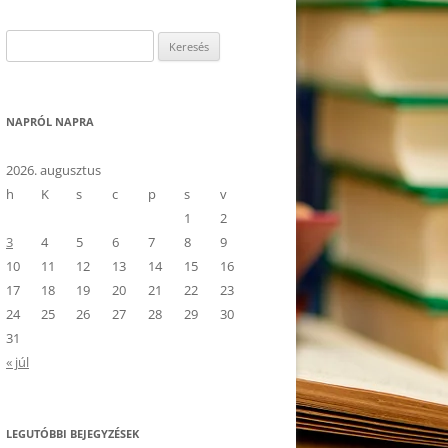
Keresés:
NAPRÓL NAPRA
2026. augusztus
h
K
s
c
p
s
v
1
2
3
4
5
6
7
8
9
10
11
12
13
14
15
16
17
18
19
20
21
22
23
24
25
26
27
28
29
30
re Info
31
« júl
LEGUTÓBBI BEJEGYZÉSEK