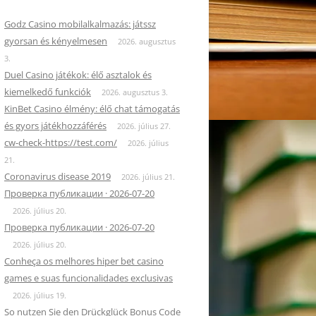
Godz Casino mobilalkalmazás: játssz
gyorsan és kényelmesen
2026. augusztus
3.
Duel Casino játékok: élő asztalok és
kiemelkedő funkciók
2026. augusztus 3.
KinBet Casino élmény: élő chat támogatás
és gyors játékhozzáférés
2026. július 27.
cw-check-https://test.com/
2026. július
21.
Coronavirus disease 2019
2026. július 21.
Проверка публикации · 2026-07-20
2026. július 20.
Проверка публикации · 2026-07-20
2026. július 20.
Conheça os melhores hiper bet casino
games e suas funcionalidades exclusivas
2026. július 19.
So nutzen Sie den Drückglück Bonus Code