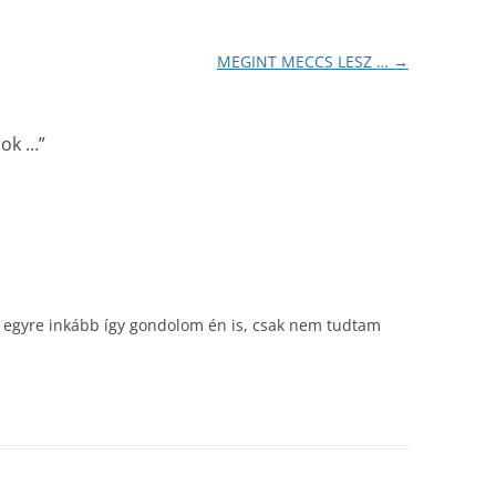
MEGINT MECCS LESZ …
→
zok …
”
n egyre inkább így gondolom én is, csak nem tudtam