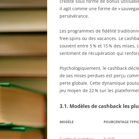
crédité sous forme de bonus utilisable
il agit comme une forme de « sauvegar
persévérance.
Les programmes de fidélité traditionn
free‑spins ou des vacances. Le cashb
souvent entre 5 % et 15 % des mises, 
sentiment de récupération qui renforc
Psychologiquement, le cashback déclenc
de ses mises perdues est perçu comm
perte globale. Cette dynamique pousse
jeu moyen de 22 % sur les plateformes
3.1. Modèles de cashback les pl
MODÈLE
POURCENTAGE TYPI
Cashback quotidien
5‑10 %