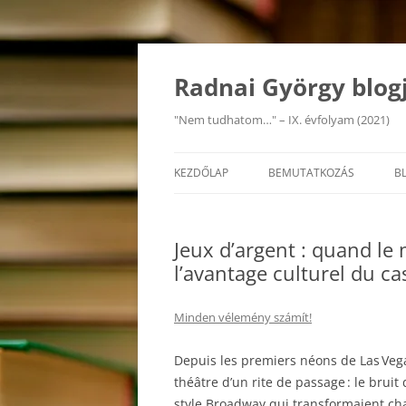
Kilépés
a
tartalomba
Radnai György blog
"Nem tudhatom…" – IX. évfolyam (2021)
KEZDŐLAP
BEMUTATKOZÁS
B
Jeux d’argent : quand le 
l’avantage culturel du c
Minden vélemény számít!
Depuis les premiers néons de Las Vegas
théâtre d’un rite de passage : le bruit 
style Broadway qui transformaient cha