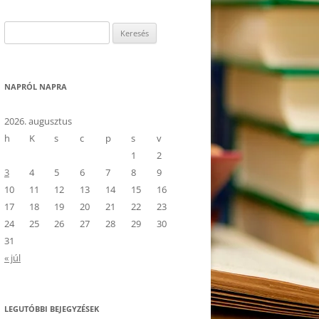
Keresés:
NAPRÓL NAPRA
2026. augusztus
h
K
s
c
p
s
v
1
2
3
4
5
6
7
8
9
10
11
12
13
14
15
16
17
18
19
20
21
22
23
24
25
26
27
28
29
30
31
« júl
LEGUTÓBBI BEJEGYZÉSEK