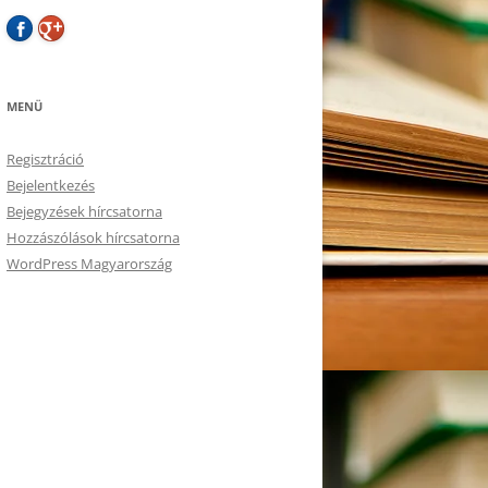
MENÜ
Regisztráció
Bejelentkezés
Bejegyzések hírcsatorna
Hozzászólások hírcsatorna
WordPress Magyarország