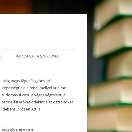
LÓ
KAPCSOLAT A SZERZŐVEL
"Mig megvilágosúl gyönyörű
képességünk, a rend, mellyel az elme
tudomásul veszi a véges végtelent, a
termelési erőket odakint s az ösztönöket
idebent..." József Attila
KERESÉS A BLOGON