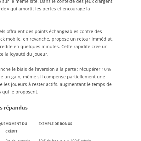
 sur le même site. Dans le contexte des jeux d’argent,
de » qui amortit les pertes et encourage la
els offraient des points échangeables contre des
ack mobile, en revanche, propose un retour immédiat,
crédité en quelques minutes. Cette rapidité crée un
e la loyauté du joueur.
he le biais de l’aversion à la perte : récupérer 10 %
e un gain, même s’il compense partiellement une
 les joueurs à rester actifs, augmentant le temps de
 qui le proposent.
us répandus
QUE
MOMENT DU
EXEMPLE DE BONUS
CRÉDIT
Fin de journée
10 € de bonus sur 100 € misés