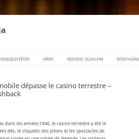
ja
LOGBEJEGYZÉSEK
HÍREK
KEDVENC OLDALAIM
KÖNYVAJÁN
mobile dépasse le casino terrestre –
ashback
 dans les années 1940, le casino terrestre a été le
des dés, le cliquetis des jetons et les spectacles de
que soirée en une soirée de légende. Les visiteurs