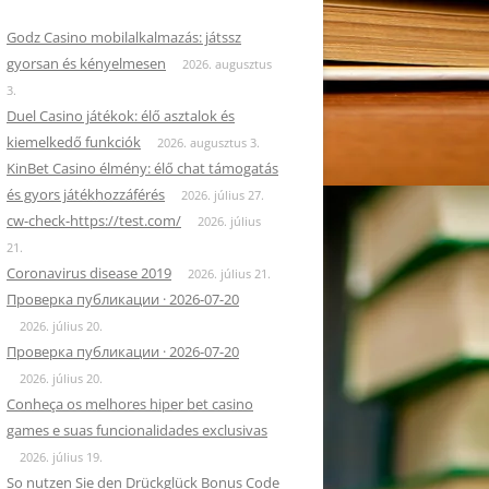
Godz Casino mobilalkalmazás: játssz
gyorsan és kényelmesen
2026. augusztus
3.
Duel Casino játékok: élő asztalok és
kiemelkedő funkciók
2026. augusztus 3.
KinBet Casino élmény: élő chat támogatás
és gyors játékhozzáférés
2026. július 27.
cw-check-https://test.com/
2026. július
21.
Coronavirus disease 2019
2026. július 21.
Проверка публикации · 2026-07-20
2026. július 20.
Проверка публикации · 2026-07-20
2026. július 20.
Conheça os melhores hiper bet casino
games e suas funcionalidades exclusivas
2026. július 19.
So nutzen Sie den Drückglück Bonus Code