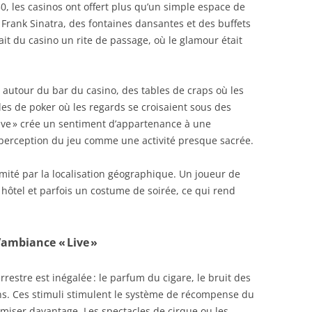
0, les casinos ont offert plus qu’un simple espace de
e Frank Sinatra, des fontaines dansantes et des buffets
ait du casino un rite de passage, où le glamour était
 autour du bar du casino, des tables de craps où les
lles de poker où les regards se croisaient sous des
ive » crée un sentiment d’appartenance à une
perception du jeu comme une activité presque sacrée.
mité par la localisation géographique. Un joueur de
n hôtel et parfois un costume de soirée, ce qui rend
l’ambiance « Live »
rrestre est inégalée : le parfum du cigare, le bruit des
ons. Ces stimuli stimulent le système de récompense du
miser davantage. Les spectacles de cirque ou les