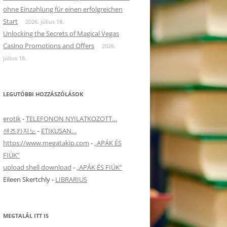
ohne Einzahlung für einen erfolgreichen
Start
2026. július 18.
Unlocking the Secrets of Magical Vegas
Casino Promotions and Offers
2026.
július 18.
LEGUTÓBBI HOZZÁSZÓLÁSOK
erotik
-
TELEFONON NYILATKOZOTT…
샌즈카지노
-
ETIKUSAN…
https://www.megatakip.com
-
„APÁK ÉS
FIÚK”
upload shell download
-
„APÁK ÉS FIÚK”
Eileen Skertchly
-
LIBRARIUS
MEGTALÁL ITT IS