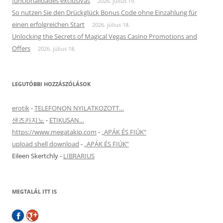
funcionalidades exclusivas
2026. július 19.
So nutzen Sie den Drückglück Bonus Code ohne Einzahlung für
einen erfolgreichen Start
2026. július 18.
Unlocking the Secrets of Magical Vegas Casino Promotions and
Offers
2026. július 18.
LEGUTÓBBI HOZZÁSZÓLÁSOK
erotik
-
TELEFONON NYILATKOZOTT…
샌즈카지노
-
ETIKUSAN…
https://www.megatakip.com
-
„APÁK ÉS FIÚK”
upload shell download
-
„APÁK ÉS FIÚK”
Eileen Skertchly
-
LIBRARIUS
MEGTALÁL ITT IS