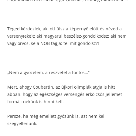
Téged kérdezlek, aki ott ülsz a képernyő előtt és nézed a
verseny(eke)t; aki magyarul beszélsz-gondolkodsz; aki nem
vagy orvos, se a NOB tagja: te, mit gondolsz?!
„Nem a győzelem, a részvétel a fontos…”
Mert, ahogy Coubertin, az újkori olimpiák atyja is hitt
abban, hogy az egészséges versengés erkölcsös jellemet
formál; nekünk is hinni kell.
Persze, ha még emellett győzünk is, azt nem kell
szégyellenünk.