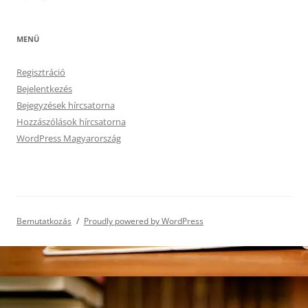
MENÜ
Regisztráció
Bejelentkezés
Bejegyzések hírcsatorna
Hozzászólások hírcsatorna
WordPress Magyarország
Bemutatkozás
Proudly powered by WordPress