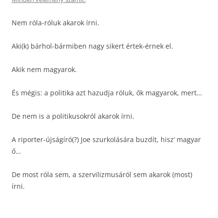
Nem róla-róluk akarok írni.
Aki(k) bárhol-bármiben nagy sikert értek-érnek el.
Akik nem magyarok.
És mégis: a politika azt hazudja róluk, ők magyarok, mert…
De nem is a politikusokról akarok írni.
A riporter-újságíró(?) Joe szurkolására buzdít, hisz’ magyar
ő…
De most róla sem, a szervilizmusáról sem akarok (most)
írni.