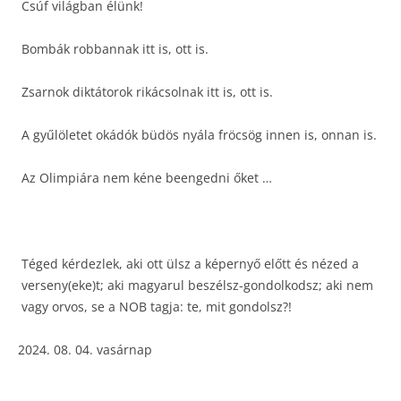
Csúf világban élünk!
Bombák robbannak itt is, ott is.
Zsarnok diktátorok rikácsolnak itt is, ott is.
A gyűlöletet okádók büdös nyála fröcsög innen is, onnan is.
Az Olimpiára nem kéne beengedni őket …
Téged kérdezlek, aki ott ülsz a képernyő előtt és nézed a
verseny(eke)t; aki magyarul beszélsz-gondolkodsz; aki nem
vagy orvos, se a NOB tagja: te, mit gondolsz?!
08. 04. vasárnap