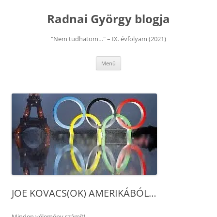
Kilépés
a
Radnai György blogja
tartalomba
"Nem tudhatom…" – IX. évfolyam (2021)
Menü
JOE KOVACS(OK) AMERIKÁBÓL…
Minden vélemény számít!