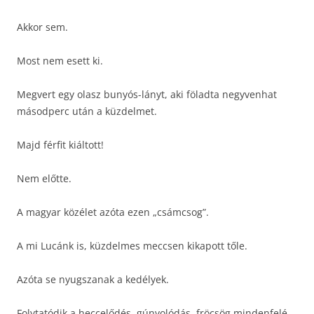
Akkor sem.
Most nem esett ki.
Megvert egy olasz bunyós-lányt, aki föladta negyvenhat
másodperc után a küzdelmet.
Majd férfit kiáltott!
Nem előtte.
A magyar közélet azóta ezen „csámcsog”.
A mi Lucánk is, küzdelmes meccsen kikapott tőle.
Azóta se nyugszanak a kedélyek.
Folytatódik a heccelődés, gúnyolódás, fröcsög mindenfelé…