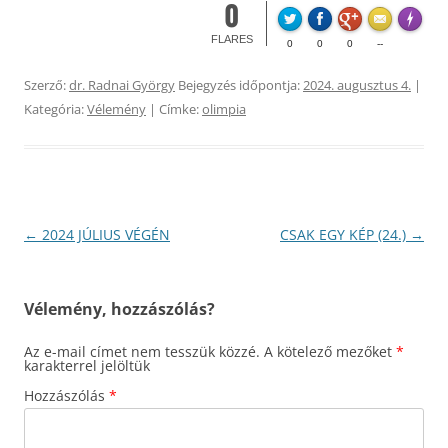
0
Made wi
FLARES
0
0
0
--
Szerző:
dr. Radnai György
Bejegyzés időpontja:
2024. augusztus 4.
|
Kategória:
Vélemény
| Címke:
olimpia
Bejegyzés
←
2024 JÚLIUS VÉGÉN
CSAK EGY KÉP (24.)
→
navigáció
Vélemény, hozzászólás?
Az e-mail címet nem tesszük közzé.
A kötelező mezőket
*
karakterrel jelöltük
Hozzászólás
*