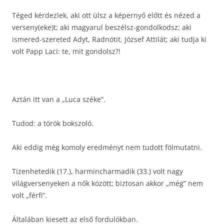
Téged kérdezlek, aki ott ülsz a képernyő előtt és nézed a
verseny(eke)t; aki magyarul beszélsz-gondolkodsz; aki
ismered-szereted Adyt, Radnótit, József Attilát; aki tudja ki
volt Papp Laci: te, mit gondolsz?!
Aztán itt van a „Luca széke”.
Tudod: a török bokszoló.
Aki eddig még komoly eredményt nem tudott fölmutatni.
Tizenhetedik (17.), harmincharmadik (33.) volt nagy
világversenyeken a nők között; biztosan akkor „még” nem
volt „férfi”.
Általában kiesett az első fordulókban.