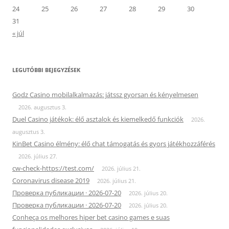
24
25
26
27
28
29
30
31
« júl
LEGUTÓBBI BEJEGYZÉSEK
Godz Casino mobilalkalmazás: játssz gyorsan és kényelmesen
2026. augusztus 3.
Duel Casino játékok: élő asztalok és kiemelkedő funkciók
2026.
augusztus 3.
KinBet Casino élmény: élő chat támogatás és gyors játékhozzáférés
2026. július 27.
cw-check-https://test.com/
2026. július 21.
Coronavirus disease 2019
2026. július 21.
Проверка публикации · 2026-07-20
2026. július 20.
Проверка публикации · 2026-07-20
2026. július 20.
Conheça os melhores hiper bet casino games e suas