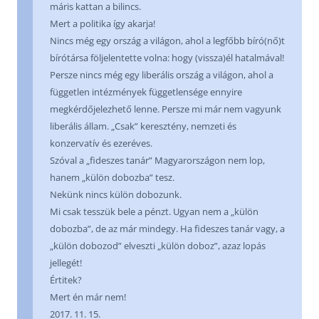
máris kattan a bilincs.
Mert a politika így akarja!
Nincs még egy ország a világon, ahol a legfőbb bíró(nő)t
bírótársa följelentette volna: hogy (vissza)él hatalmával!
Persze nincs még egy liberális ország a világon, ahol a
független intézmények függetlensége ennyire
megkérdőjelezhető lenne. Persze mi már nem vagyunk
liberális állam. „Csak” keresztény, nemzeti és
konzervatív és ezeréves.
Szóval a „fideszes tanár” Magyarországon nem lop,
hanem „külön dobozba” tesz.
Nekünk nincs külön dobozunk.
Mi csak tesszük bele a pénzt. Ugyan nem a „külön
dobozba”, de az már mindegy. Ha fideszes tanár vagy, a
„külön dobozod” elveszti „külön doboz”, azaz lopás
jellegét!
Értitek?
Mert én már nem!
2017. 11. 15.