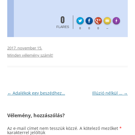
0
FL
Made with
FLARES
0
0
0
--
2017. november 15.
Minden vélemény számít!
Bejegyzés
←
Adalékok egy beszédhez…
Illúzió nélkül …
→
navigáció
Vélemény, hozzászólás?
Az e-mail címet nem tesszük közzé.
A kötelező mezőket
*
karakterrel jelöltük