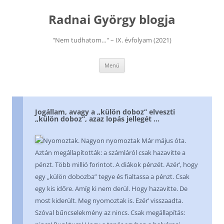
Kilépés
a
Radnai György blogja
tartalomba
"Nem tudhatom…" – IX. évfolyam (2021)
Menü
Jogállam, avagy a „külön doboz” elveszti
„külön doboz”, azaz lopás jellegét …
Nyomoztak. Nagyon nyomoztak Már május óta.
Aztán megállapították: a számláról csak hazavitte a
pénzt. Több millió forintot. A diákok pénzét. Azér’, hogy
egy „külön dobozba” tegye és fialtassa a pénzt. Csak
egy kis időre. Amíg ki nem derül. Hogy hazavitte. De
most kiderült. Meg nyomoztak is. Ezér’ visszaadta.
Szóval bűncselekmény az nincs. Csak megállapítás: