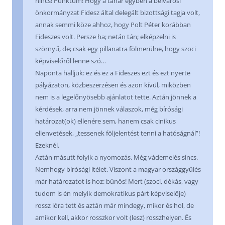
nincs! Punktum! Hogy a tanár egyben a belvárosi
önkormányzat Fidesz által delegált bizottsági tagja volt,
annak semmi köze ahhoz, hogy Polt Péter korábban
Fideszes volt. Persze ha; netán tán; elképzelni is
szörnyű, de; csak egy pillanatra fölmerülne, hogy szoci
képviselőről lenne szó…
Naponta halljuk: ez és ez a Fideszes ezt és ezt nyerte
pályázaton, közbeszerzésen és azon kívül, miközben
nem is a legelőnyösebb ajánlatot tette. Aztán jönnek a
kérdések, arra nem jönnek válaszok, még bírósági
határozat(ok) ellenére sem, hanem csak cinikus
ellenvetések, „tessenek följelentést tenni a hatóságnál”!
Ezeknél.
Aztán másutt folyik a nyomozás. Még vádemelés sincs.
Nemhogy bírósági ítélet. Viszont a magyar országgyűlés
már határozatot is hoz: bűnös! Mert (szoci, dékás, vagy
tudom is én melyik demokratikus párt képviselője)
rossz lóra tett és aztán már mindegy, mikor és hol, de
amikor kell, akkor rosszkor volt (lesz) rosszhelyen. És