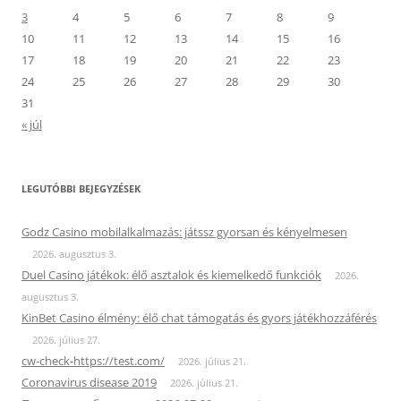
3
4
5
6
7
8
9
10
11
12
13
14
15
16
17
18
19
20
21
22
23
24
25
26
27
28
29
30
31
« júl
LEGUTÓBBI BEJEGYZÉSEK
Godz Casino mobilalkalmazás: játssz gyorsan és kényelmesen
2026. augusztus 3.
Duel Casino játékok: élő asztalok és kiemelkedő funkciók
2026.
augusztus 3.
KinBet Casino élmény: élő chat támogatás és gyors játékhozzáférés
2026. július 27.
cw-check-https://test.com/
2026. július 21.
Coronavirus disease 2019
2026. július 21.