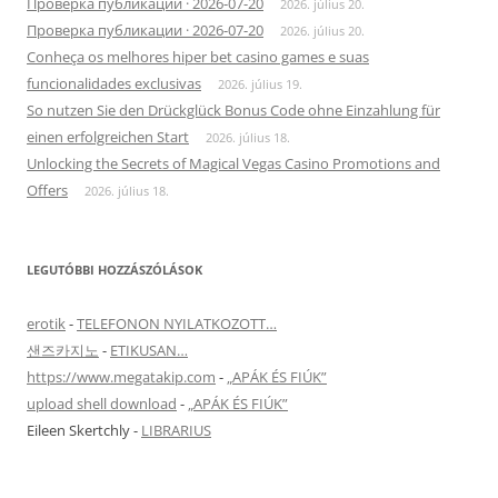
Проверка публикации · 2026-07-20
2026. július 20.
Проверка публикации · 2026-07-20
2026. július 20.
Conheça os melhores hiper bet casino games e suas
funcionalidades exclusivas
2026. július 19.
So nutzen Sie den Drückglück Bonus Code ohne Einzahlung für
einen erfolgreichen Start
2026. július 18.
Unlocking the Secrets of Magical Vegas Casino Promotions and
Offers
2026. július 18.
LEGUTÓBBI HOZZÁSZÓLÁSOK
erotik
-
TELEFONON NYILATKOZOTT…
샌즈카지노
-
ETIKUSAN…
https://www.megatakip.com
-
„APÁK ÉS FIÚK”
upload shell download
-
„APÁK ÉS FIÚK”
Eileen Skertchly
-
LIBRARIUS