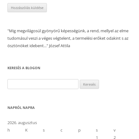
"Mig megvilágosúl gyönyörű képességünk, a rend, mellyel az elme
tudomásul veszi a véges végtelent, a termelési erőket odakint s az
ösztönöket idebent..." József Attila
KERESÉS A BLOGON
Keresés:
NAPRÓL NAPRA
2026. augusztus
h
K
s
c
p
s
v
1
2