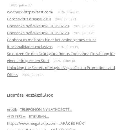
2026. július 27.
cw-check-https://test.com/
2026. július 21.
Coronavirus disease 2019
2026. július 21.
Проверка публикации · 2026-07-20
2026. július 20.
Проверка публикации · 2026-07-20
2026. július 20.
Conheça os melhores hiper bet casino games e suas
funcionalidades exclusivas
2026. július 19.
So nutzen Sie den Drückglück Bonus Code ohne Einzahlung für
einen erfolgreichen Start
2026. július 18.
Unlocking the Secrets of Magical Vegas Casino Promotions and
Offers
2026. július 18.
LEGUTÓBBI HOZZÁSZÓLÁSOK
erotik
-
TELEFONON NYILATKOZOTT…
샌즈카지노
-
ETIKUSAN…
https://www.megatakip.com
-
„APÁK ÉS FIÚK”