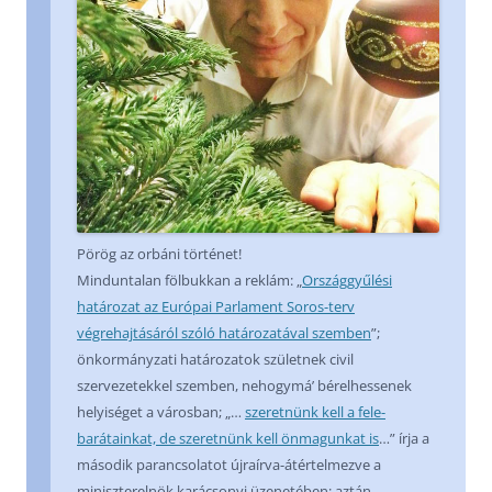
Pörög az orbáni történet!
Minduntalan fölbukkan a reklám: „
Országgyűlési
határozat az Európai Parlament Soros-terv
végrehajtásáról szóló határozatával szemben
”;
önkormányzati határozatok születnek civil
szervezetekkel szemben, nehogymá’ bérelhessenek
helyiséget a városban; „…
szeretnünk kell a fele­
barátainkat, de szeretnünk kell önmagunkat is
…” írja a
második parancsolatot újraírva-átértelmezve a
miniszterelnök karácsonyi üzenetében; aztán