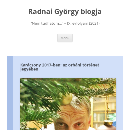
Kilépés
a
Radnai György blogja
tartalomba
"Nem tudhatom…" – IX. évfolyam (2021)
Menü
Karácsony 2017-ben: az orbáni történet
jegyében