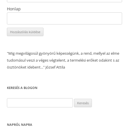
Honlap
"Mig megvilágosúl gyönyörű képességünk, a rend, mellyel az elme
tudomásul veszi a véges végtelent, a termelési erőket odakint s az
ösztönöket idebent..." József Attila
KERESÉS A BLOGON
Keresés:
NAPRÓL NAPRA