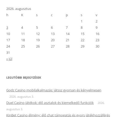
2026. augusztus
h
K
s
c
p
s
v
1
2
3
4
5
6
7
8
9
10
11
12
13
14
15
16
17
18
19
20
21
22
23
24
25
26
27
28
29
30
31
« júl
LEGUTÓBBI BEJEGYZÉSEK
Godz Casino mobilalkalmazás: játssz gyorsan és kényelmesen
2026. augusztus 3.
Duel Casino játékok: élő asztalok és kiemelkedő funkciók
2026.
augusztus 3.
KinBet Casino élmény: élő chat támogatás és gyors játékhozzáférés