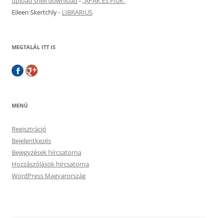
upload shell download
-
„APÁK ÉS FIÚK”
Eileen Skertchly
-
LIBRARIUS
MEGTALÁL ITT IS
MENÜ
Regisztráció
Bejelentkezés
Bejegyzések hírcsatorna
Hozzászólások hírcsatorna
WordPress Magyarország