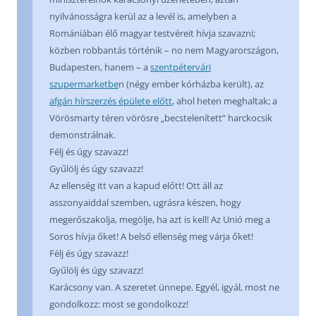
nyilvánosságra kerül az a levél is, amelyben a
Romániában élő magyar testvéreit hívja szavazni;
közben robbantás történik – no nem Magyarországon,
Budapesten, hanem – a
szentpétervári
szupermarketbe
n (négy ember kórházba került), az
afgán hírszerzés épülete előtt
, ahol heten meghaltak; a
Vörösmarty téren vörösre „becstelenített” harckocsik
demonstrálnak.
Félj és úgy szavazz!
Gyűlölj és úgy szavazz!
Az ellenség itt van a kapud előtt! Ott áll az
asszonyaiddal szemben, ugrásra készen, hogy
megerőszakolja, megölje, ha azt is kell! Az Unió meg a
Soros hívja őket! A belső ellenség meg várja őket!
Félj és úgy szavazz!
Gyűlölj és úgy szavazz!
Karácsony van. A szeretet ünnepe. Egyél, igyál, most ne
gondolkozz: most se gondolkozz!