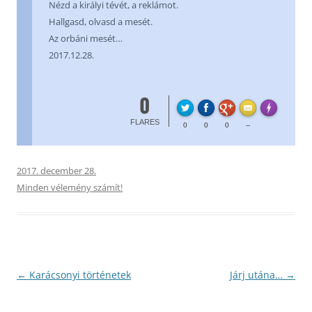
Nézd a királyi tévét, a reklámot.
Hallgasd, olvasd a mesét.
Az orbáni mesét…
2017.12.28.
0
FL
Made with
FLARES
0
0
0
--
2017. december 28.
Minden vélemény számít!
Bejegyzés
←
Karácsonyi történetek
Járj utána…
→
navigáció