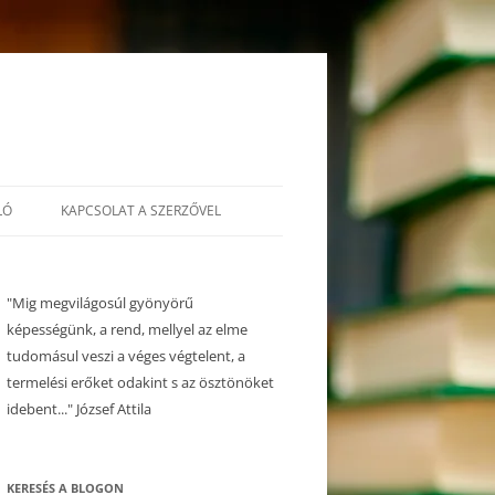
LÓ
KAPCSOLAT A SZERZŐVEL
"Mig megvilágosúl gyönyörű
képességünk, a rend, mellyel az elme
tudomásul veszi a véges végtelent, a
termelési erőket odakint s az ösztönöket
idebent..." József Attila
KERESÉS A BLOGON