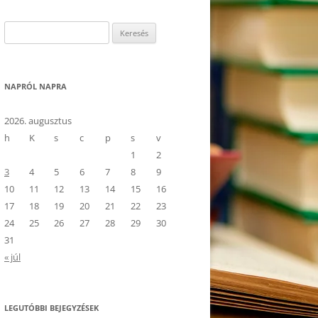
Keresés:
NAPRÓL NAPRA
2026. augusztus
h
K
s
c
p
s
v
1
2
3
4
5
6
7
8
9
10
11
12
13
14
15
16
17
18
19
20
21
22
23
24
25
26
27
28
29
30
31
« júl
LEGUTÓBBI BEJEGYZÉSEK