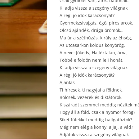
Csak gyűlölet van, átok, babonák…
Ki adja vissza a szegény világnak
A régi jó idők karácsonyát?
Gyermekzsivajgás, égő, piros arcok,
Olcsó ajándék, drága örömök…
Ma úr a széthúzás, király az éhség,
Az utcasarkon koldus könyörög,
A neve: Jókedv, Hajléktalan, árva,
Többé e földön nem leli honát.
Ki adja vissza a szegény világnak
A régi jó idők karácsonyát?
Ajánlás
Ti híresek, ti nagyjai a földnek,
Bölcsek, vezérek és diktátorok,
Kiszáradt szemmel meddig nézitek m
Hogy áll a föld, csak a nyomor forog?
Siket fülekkel meddig hallgatóztok?
Még nem elég a könny, a jaj, a vád?
Adjátok vissza a szegény világnak