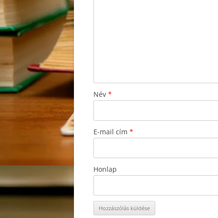
Név
*
E-mail cím
*
Honlap