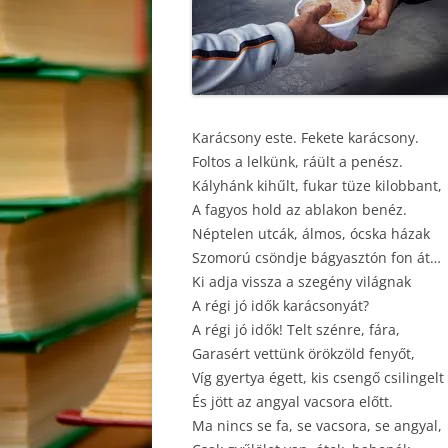
Karácsony este. Fekete karácsony.
Foltos a lelkünk, ráült a penész.
Kályhánk kihűlt, fukar tüze kilobbant,
A fagyos hold az ablakon benéz.
Néptelen utcák, álmos, ócska házak
Szomorú csöndje bágyasztón fon át…
Ki adja vissza a szegény világnak
A régi jó idők karácsonyát?
A régi jó idők! Telt szénre, fára,
Garasért vettünk örökzöld fenyőt,
Víg gyertya égett, kis csengő csilingelt
És jött az angyal vacsora előtt.
Ma nincs se fa, se vacsora, se angyal,