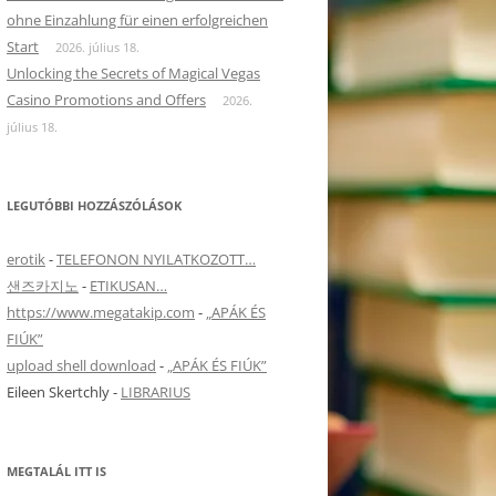
ohne Einzahlung für einen erfolgreichen
Start
2026. július 18.
Unlocking the Secrets of Magical Vegas
Casino Promotions and Offers
2026.
re Info
július 18.
LEGUTÓBBI HOZZÁSZÓLÁSOK
erotik
-
TELEFONON NYILATKOZOTT…
샌즈카지노
-
ETIKUSAN…
https://www.megatakip.com
-
„APÁK ÉS
FIÚK”
upload shell download
-
„APÁK ÉS FIÚK”
Eileen Skertchly
-
LIBRARIUS
MEGTALÁL ITT IS