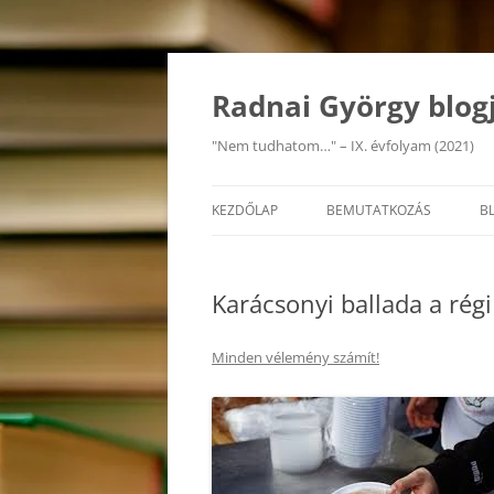
Kilépés
a
tartalomba
Radnai György blog
"Nem tudhatom…" – IX. évfolyam (2021)
KEZDŐLAP
BEMUTATKOZÁS
B
Karácsonyi ballada a régi
Minden vélemény számít!