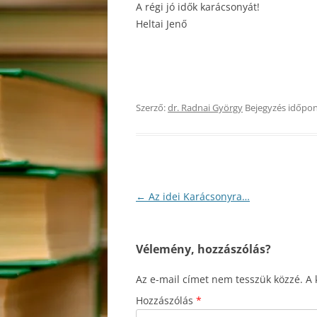
A régi jó idők karácsonyát!
Heltai Jenő
Szerző:
dr. Radnai György
Bejegyzés időpon
Bejegyzés
←
Az idei Karácsonyra…
navigáció
Vélemény, hozzászólás?
Az e-mail címet nem tesszük közzé.
A 
Hozzászólás
*