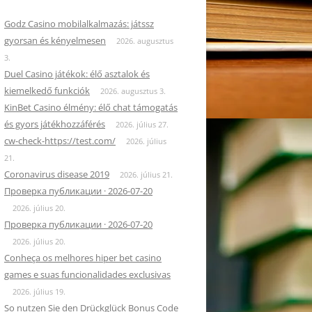
Godz Casino mobilalkalmazás: játssz
gyorsan és kényelmesen
2026. augusztus
3.
Duel Casino játékok: élő asztalok és
kiemelkedő funkciók
2026. augusztus 3.
KinBet Casino élmény: élő chat támogatás
és gyors játékhozzáférés
2026. július 27.
cw-check-https://test.com/
2026. július
21.
Coronavirus disease 2019
2026. július 21.
Проверка публикации · 2026-07-20
2026. július 20.
Проверка публикации · 2026-07-20
2026. július 20.
Conheça os melhores hiper bet casino
games e suas funcionalidades exclusivas
2026. július 19.
So nutzen Sie den Drückglück Bonus Code