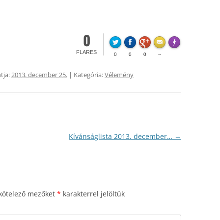
0
FLARE
Made with
Mo
FLARES
0
0
0
--
tja:
2013. december 25.
| Kategória:
Vélemény
Kívánságlista 2013. december…
→
kötelező mezőket
*
karakterrel jelöltük