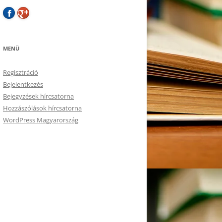
MENÜ
Regisztráció
Bejelentkezés
Bejegyzések hírcsatorna
Hozzászólások hírcsatorna
WordPress Magyarország